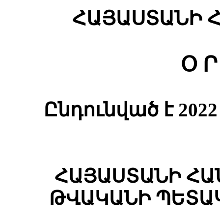
ՀԱՅԱՍՏԱՆԻ 
Օ Ր
Ընդունված է 20
ՀԱՅԱՍՏԱՆԻ ՀԱ
ԹՎԱԿԱՆԻ ՊԵՏԱ