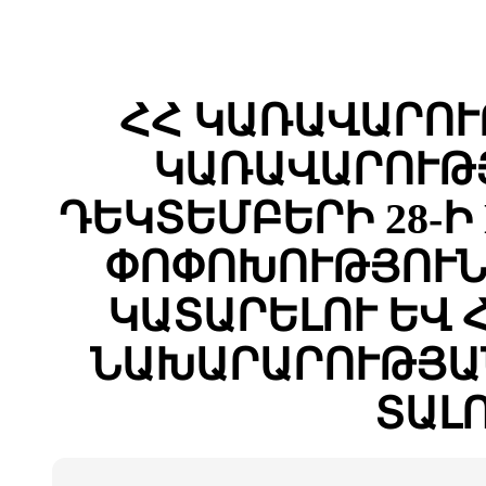
ՀՀ ԿԱՌԱՎԱՐՈՒ
ԿԱՌԱՎԱՐՈՒԹՅ
ԴԵԿՏԵՄԲԵՐԻ 28-Ի 
ՓՈՓՈԽՈՒԹՅՈՒՆ
ԿԱՏԱՐԵԼՈՒ ԵՎ
ՆԱԽԱՐԱՐՈՒԹՅԱՆ
ՏԱԼ