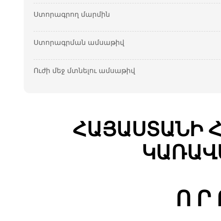
Ստորագրող մարմին
Ստորագրման ամսաթիվ
Ուժի մեջ մտնելու ամսաթիվ
ՀԱՅԱՍՏԱՆԻ 
ԿԱՌԱՎ
Ո Ր