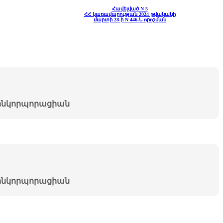
Հավելված
N 5
ՀՀ կառավարության 2024 թվականի
մարտի 28-ի N 446-Ն որոշման
նկորպորացիան
նկորպորացիան