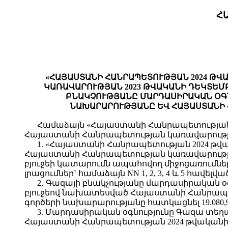
Հ
«ՀԱՅԱՍՏԱՆԻ ՀԱՆՐԱՊԵՏՈՒԹՅԱՆ 2024 ԹՎ
ԿԱՌԱՎԱՐՈՒԹՅԱՆ 2023 ԹՎԱԿԱՆԻ ԴԵԿՏԵՄԲ
ԲՆԱԿՉՈՒԹՅԱՆԸ ՄԱՐԴԱՍԻՐԱԿԱՆ ՕԳ
ՆԱԽԱՐԱՐՈՒԹՅԱՆԸ ԵՎ ՀԱՅԱՍՏԱՆԻ
Համաձայն «Հայաստանի Հանրապետության բյո
Հայաստանի Հանրապետության կառավարությ
1. «Հայաստանի Հանրապետության 2024 թվա
Հայաստանի Հանրապետության կառավարությա
բյուջեի կատարումն ապահովող միջոցառումների մ
լրացումներ` համաձայն NN 1, 2, 3, 4 և 5 հավելվա
2․ Գազայի բնակչությանը մարդասիրական 
բյուջեով նախատեսված Հայաստանի Հանրապե
գործերի նախարարությանը հատկացնել 19.080,9
3. Մարդասիրական օգնությունը Գազա տ
Հայաստանի Հանրապետության 2024 թվական