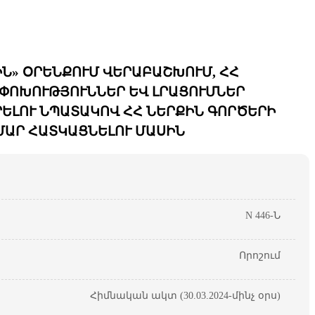
ԻՆ» ՕՐԵՆՔՈՒՄ ՎԵՐԱԲԱՇԽՈՒՄ, ՀՀ
ՓՈՓՈԽՈՒԹՅՈՒՆՆԵՐ ԵՎ ԼՐԱՑՈՒՄՆԵՐ
ԵԼՈՒ ՆՊԱՏԱԿՈՎ ՀՀ ՆԵՐՔԻՆ ԳՈՐԾԵՐԻ
ԱՐ ՀԱՏԿԱՑՆԵԼՈՒ ՄԱՍԻՆ
N 446-Ն
Որոշում
Հիմնական ակտ (30.03.2024-մինչ օրս)