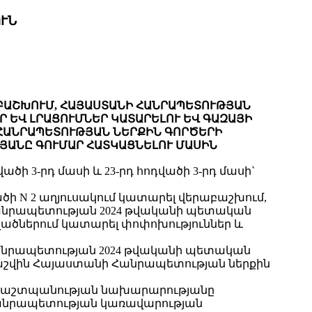
ՒՆ
ԱԲԱՇԽՈՒՄ, ՀԱՅԱՍՏԱՆԻ ՀԱՆՐԱՊԵՏՈՒԹՅԱՆ
Ր ԵՎ ԼՐԱՑՈՒՄՆԵՐ ԿԱՏԱՐԵԼՈՒ ԵՎ ԳԱԶԱՅԻ
ՀԱՆՐԱՊԵՏՈՒԹՅԱՆ ՆԵՐՔԻՆ ԳՈՐԾԵՐԻ
ԱՆԸ ԳՈՒՄԱՐ ՀԱՏԿԱՑՆԵԼՈՒ ՄԱՍԻՆ
ի 3-րդ մասի և 23-րդ հոդվածի 3-րդ մասի`
ծի N 2 աղյուսակում կատարել վերաբաշխում,
Հանրապետության 2024 թվականի պետական
վելվածներում կատարել փոփոխություններ և
Հանրապետության 2024 թվականի պետական
աշվին Հայաստանի Հանրապետության ներքին
 պաշտպանության նախարարությանը
անրապետության կառավարության