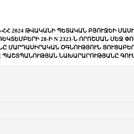
ՀՀ 2024 ԹՎԱԿԱՆԻ ՊԵՏԱԿԱՆ ԲՅՈՒՋԵԻ ՄԱՍ
ԵԿՏԵՄԲԵՐԻ 28-Ի N 2323-Ն ՈՐՈՇՄԱՆ ՄԵՋ 
ՆԸ ՄԱՐԴԱՍԻՐԱԿԱՆ ՕԳՆՈՒԹՅՈՒՆ ՑՈՒՑԱԲԵՐ
Հ ՊԱՇՏՊԱՆՈՒԹՅԱՆ ՆԱԽԱՐԱՐՈՒԹՅԱՆԸ ԳՈՒՄ