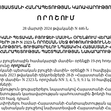
ԱՅԱՍՏԱՆԻ ՀԱՆՐԱՊԵՏՈՒԹՅԱՆ ԿԱՌԱՎԱՐՈՒԹՅՈ
Ո Ր Ո Շ
ՈՒ Մ
28 մարտի 2024 թվականի N 446-Ն
ԱԿԱՆԻ ՊԵՏԱԿԱՆ ԲՅՈՒՋԵԻ ՄԱՍԻՆ» ՕՐԵՆՔՈՒՄ ՎԵՐ
ԵՐԻ 28-Ի N 2323-Ն ՈՐՈՇՄԱՆ ՄԵՋ ՓՈՓՈԽՈՒԹՅՈՒՆՆԵ
ՆՈՒԹՅՈՒՆ ՑՈՒՑԱԲԵՐԵԼՈՒ ՆՊԱՏԱԿՈՎ ՀԱՅԱՍՏԱՆԻ 
 ՀԱՆՐԱՊԵՏՈՒԹՅԱՆ ՊԱՇՏՊԱՆՈՒԹՅԱՆ ՆԱԽԱՐԱՐՈՒԹՅ
ւջետային համակարգի մասին» օրենքի 19-րդ հոդված
ունը
որոշում է.
կանի պետական բյուջեի մասին» օրենքի N 1 հավելվա
ն 2023 թվականի դեկտեմբերի 28-ի «Հայաստանի 
ասին» N 2323-Ն որոշման NN 3, 4, 5, 9, 9.1 և 10 հա
ծների:
օգնություն ցուցաբերելու նպատակով Հայաստանի 
տության կառավարության պահուստային ֆոնդի հ
20 հազ. դրամ։
եղափոխելու համար Հայաստանի Հանրապետության
ի պետական բյուջեով նախատեսված Հայաստանի Հ