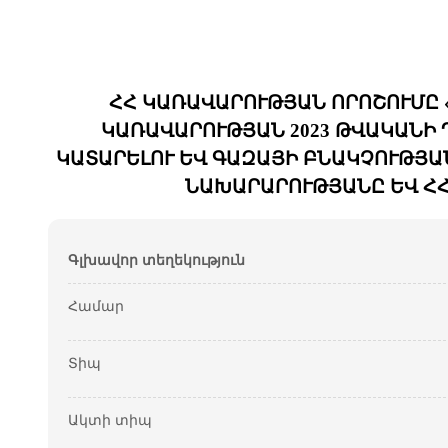
ՀՀ ԿԱՌԱՎԱՐՈՒԹՅԱՆ ՈՐՈՇՈՒՄԸ «
ԿԱՌԱՎԱՐՈՒԹՅԱՆ 2023 ԹՎԱԿԱՆԻ Դ
ԿԱՏԱՐԵԼՈՒ ԵՎ ԳԱԶԱՅԻ ԲՆԱԿՉՈՒԹՅԱ
ՆԱԽԱՐԱՐՈՒԹՅԱՆԸ ԵՎ Հ
Գլխավոր տեղեկություն
Համար
Տիպ
Ակտի տիպ