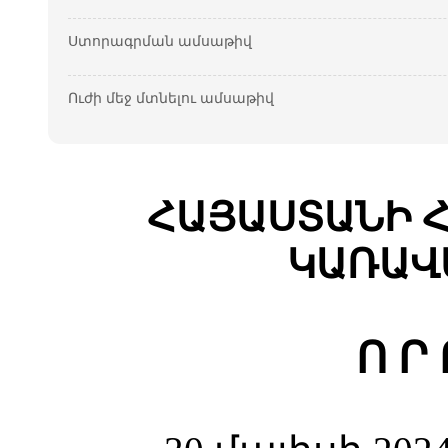
Ստորագրման ամսաթիվ
Ուժի մեջ մտնելու ամսաթիվ
ՀԱՅԱՍՏԱՆԻ 
ԿԱՌԱՎ
Ո Ր