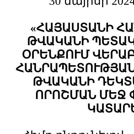
30 մայիսի 202
«ՀԱՅԱՍՏԱՆԻ ՀԱ
ԹՎԱԿԱՆԻ ՊԵՏԱԿ
ՕՐԵՆՔՈՒՄ ՎԵՐԱ
ՀԱՆՐԱՊԵՏՈՒԹՅԱՆ
ԹՎԱԿԱՆԻ ԴԵԿՏԵՄ
ՈՐՈՇՄԱՆ ՄԵՋ
ԿԱՏԱՐ