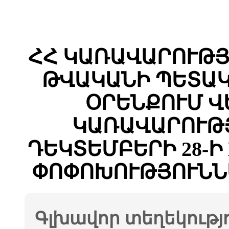
ՀՀ ԿԱՌԱՎԱՐՈՒԹՅԱ
ԹՎԱԿԱՆԻ ՊԵՏԱԿ
ՕՐԵՆՔՈՒՄ Վ
ԿԱՌԱՎԱՐՈՒԹՅ
ԴԵԿՏԵՄԲԵՐԻ 28-Ի 
ՓՈՓՈԽՈՒԹՅՈՒՆՆ
Գլխավոր տեղեկությ