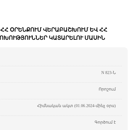
 ՀՀ ՕՐԵՆՔՈՒՄ ՎԵՐԱԲԱՇԽՈՒՄ ԵՎ ՀՀ
ՈՓՈԽՈՒԹՅՈՒՆՆԵՐ ԿԱՏԱՐԵԼՈՒ ՄԱՍԻՆ
N 823-Ն
Որոշում
Հիմնական ակտ (01.06.2024-մինչ օրս)
Գործում է