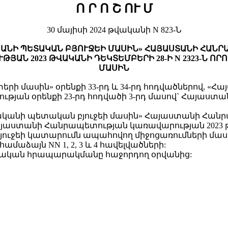
Ո Ր Ո Շ
ՈՒ Մ
30 մայիսի 2024 թվականի N 823-Ն
ԿԱՆԻ ՊԵՏԱԿԱՆ ԲՅՈՒՋԵԻ ՄԱՍԻՆ» ՀԱՅԱՍՏԱՆԻ ՀԱՆ
ՅԱՆ 2023 ԹՎԱԿԱՆԻ ԴԵԿՏԵՄԲԵՐԻ 28-Ի N 2323-Ն Ո
ՄԱՍԻՆ
ի մասին» օրենքի 33-րդ և 34-րդ հոդվածներով, «
յան օրենքի 23-րդ հոդվածի 3-րդ մասով` Հայաստ
կանի պետական բյուջեի մասին» Հայաստանի Հանրապ
այաստանի Հանրապետության կառավարության 2023 
ի կատարումն ապահովող միջոցառումների մասին» N 23
մաձայն NN 1, 2, 3 և 4 հավելվածների:
շտոնական հրապարակմանը հաջորդող օրվանից: