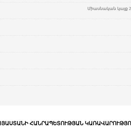
Միասնական կայք 20
ԱՅԱՍՏԱՆԻ ՀԱՆՐԱՊԵՏՈՒԹՅԱՆ ԿԱՌԱՎԱՐՈՒԹՅՈ