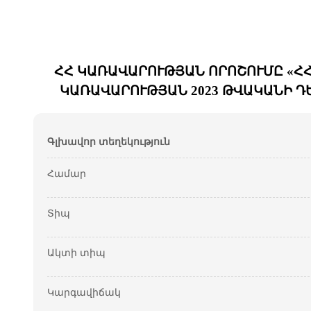
ՀՀ ԿԱՌԱՎԱՐՈՒԹՅԱՆ ՈՐՈՇՈՒՄԸ «ՀՀ
ԿԱՌԱՎԱՐՈՒԹՅԱՆ 2023 ԹՎԱԿԱՆԻ ԴԵ
Գլխավոր տեղեկություն
Համար
Տիպ
Ակտի տիպ
Կարգավիճակ