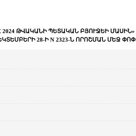
 2024 ԹՎԱԿԱՆԻ ՊԵՏԱԿԱՆ ԲՅՈՒՋԵԻ ՄԱՍԻՆ»
ԿՏԵՄԲԵՐԻ 28-Ի N 2323-Ն ՈՐՈՇՄԱՆ ՄԵՋ Փ