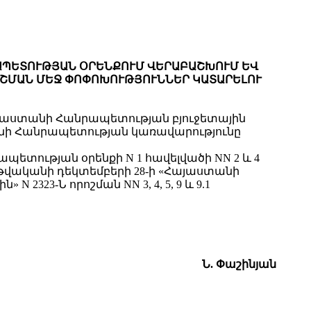
ՐԱՊԵՏՈՒԹՅԱՆ ՕՐԵՆՔՈՒՄ ՎԵՐԱԲԱՇԽՈՒՄ ԵՎ
ՐՈՇՄԱՆ ՄԵՋ ՓՈՓՈԽՈՒԹՅՈՒՆՆԵՐ ԿԱՏԱՐԵԼՈՒ
Հայաստանի Հանրապետության բյուջետային
անի Հանրապետության կառավարությունը
ետության օրենքի N 1 հավելվածի NN 2 և 4
թվականի դեկտեմբերի 28-ի «Հայաստանի
23-Ն որոշման NN 3, 4, 5, 9 և 9.1
Ն. Փաշինյան