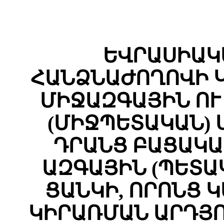
ԵՎՐԱՍԻԱԿ
ՀԱՆՁՆԱԺՈՂՈՎԻ 
ՄԻՋԱԶԳԱՅԻՆ ՈՒ
(ՄԻՋՊԵՏԱԿԱՆ) 
ԴՐԱՆՑ ԲԱՑԱԿԱ
ԱԶԳԱՅԻՆ (ՊԵՏԱ
ՑԱՆԿԻ, ՈՐՈՆՑ 
ԿԻՐԱՌՄԱՆ ԱՐԴՅ