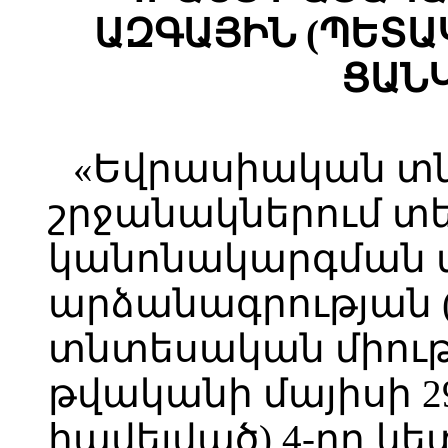
ԱԶԳԱՅԻՆ (ՊԵՏԱ
ՑԱՆ
«Եվրասիական տ
շրջանակներում 
կանոնակարգման 
արձանագրության 
տնտեսական միությ
թվականի մայիսի 2
հավելված) 4-րդ կ