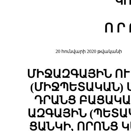
ԿՈ
Ո Ր 
20 հունվարի 2020 թվականի
ՄԻՋԱԶԳԱՅԻՆ Ո
(ՄԻՋՊԵՏԱԿԱՆ) 
ԴՐԱՆՑ ԲԱՑԱԿԱ
ԱԶԳԱՅԻՆ (ՊԵՏԱ
ՑԱՆԿԻ, ՈՐՈՆՑ 