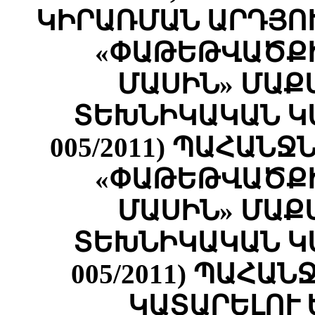
ԿԻՐԱՌՄԱՆ ԱՐԴՅՈ
«ՓԱԹԵԹՎԱԾՔԻ
ՄԱՍԻՆ» ՄԱՔ
ՏԵԽՆԻԿԱԿԱՆ Կ
005/2011) ՊԱՀԱՆ
«ՓԱԹԵԹՎԱԾՔԻ
ՄԱՍԻՆ» ՄԱՔ
ՏԵԽՆԻԿԱԿԱՆ Կ
005/2011) ՊԱՀԱ
ԿԱՏԱՐԵԼՈՒ