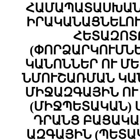
ՀԱՄԱՊԱՏԱՍԽԱՆ
ԻՐԱԿԱՆԱՑՆԵԼՈՒ
ՀԵՏԱԶՈՏ
(ՓՈՐՁԱՐԿՈՒՄՆԵ
ԿԱՆՈՆՆԵՐ ՈՒ ՄԵ
ՆՄՈՒՇԱՌՄԱՆ ԿԱ
ՄԻՋԱԶԳԱՅԻՆ ՈՒ
(ՄԻՋՊԵՏԱԿԱՆ) 
ԴՐԱՆՑ ԲԱՑԱԿԱ
ԱԶԳԱՅԻՆ (ՊԵՏԱ