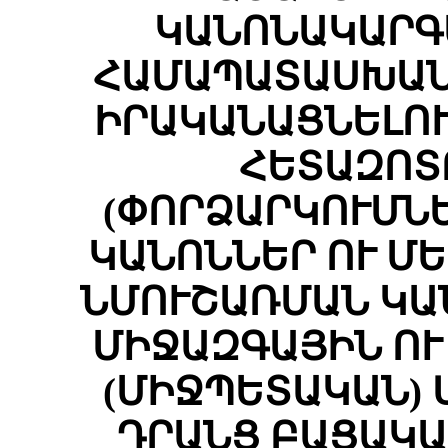
ԿԱՆՈՆԱԿԱՐԳ
ՀԱՄԱՊԱՏԱՍԽԱՆ
ԻՐԱԿԱՆԱՑՆԵԼՈՒ
ՀԵՏԱԶՈՏ
(ՓՈՐՁԱՐԿՈՒՄՆԵ
ԿԱՆՈՆՆԵՐ ՈՒ ՄԵ
ՆՄՈՒՇԱՌՄԱՆ ԿԱ
ՄԻՋԱԶԳԱՅԻՆ Ո
(ՄԻՋՊԵՏԱԿԱՆ) 
ԴՐԱՆՑ ԲԱՑԱԿԱ