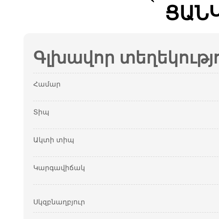
ՑԱՆ
Գլխավոր տեղեկությ
Համար
Տիպ
Ակտի տիպ
Կարգավիճակ
Սկզբնաղբյուր