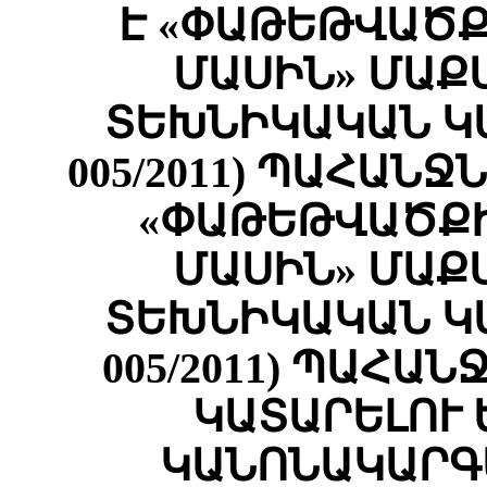
Է «ՓԱԹԵԹՎԱԾՔ
ՄԱՍԻՆ» ՄԱՔ
ՏԵԽՆԻԿԱԿԱՆ Կ
005/2011) ՊԱՀԱՆ
«ՓԱԹԵԹՎԱԾՔԻ
ՄԱՍԻՆ» ՄԱՔ
ՏԵԽՆԻԿԱԿԱՆ Կ
005/2011) ՊԱՀԱ
ԿԱՏԱՐԵԼՈՒ
ԿԱՆՈՆԱԿԱՐԳ