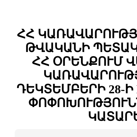
ՀՀ ԿԱՌԱՎԱՐՈՒԹՅԱ
ԹՎԱԿԱՆԻ ՊԵՏԱԿ
ՀՀ ՕՐԵՆՔՈՒՄ 
ԿԱՌԱՎԱՐՈՒԹՅ
ԴԵԿՏԵՄԲԵՐԻ 28-Ի 
ՓՈՓՈԽՈՒԹՅՈՒՆ
ԿԱՏԱՐ