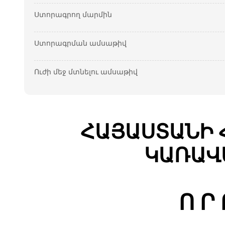
Ստորագրող մարմին
Ստորագրման ամսաթիվ
Ուժի մեջ մտնելու ամսաթիվ
ՀԱՅԱՍՏԱՆԻ 
ԿԱՌԱՎ
Ո Ր