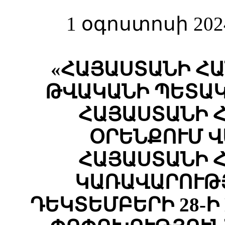
1 օգոստոսի 202
«ՀԱՅԱՍՏԱՆԻ ՀԱ
ԹՎԱԿԱՆԻ ՊԵՏԱԿ
ՀԱՅԱՍՏԱՆԻ 
ՕՐԵՆՔՈՒՄ 
ՀԱՅԱՍՏԱՆԻ 
ԿԱՌԱՎԱՐՈՒԹՅ
ԴԵԿՏԵՄԲԵՐԻ 28-Ի 