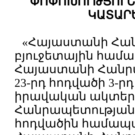
ՓՈՓՈԽՈՒԹՅՈՒՆ
ԿԱՏԱՐ
«Հայաստանի Հա
բյուջետային համ
Հայաստանի Հանր
23-րդ հոդվածի 3-ր
իրավական ակտեր
Հանրապետության օ
հոդվածին համա