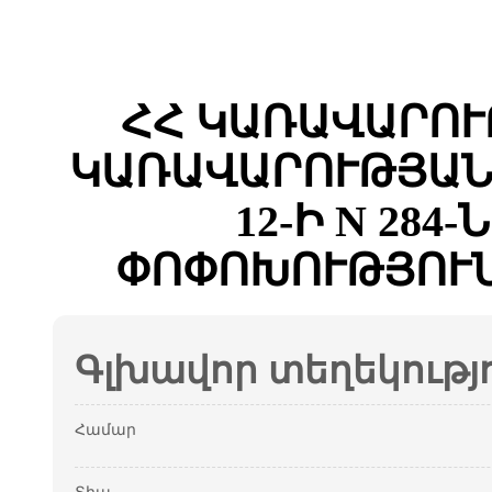
ՀՀ ԿԱՌԱՎԱՐՈՒ
ԿԱՌԱՎԱՐՈՒԹՅԱՆ 
12-Ի N 284
ՓՈՓՈԽՈՒԹՅՈՒՆ
Գլխավոր տեղեկությ
Համար