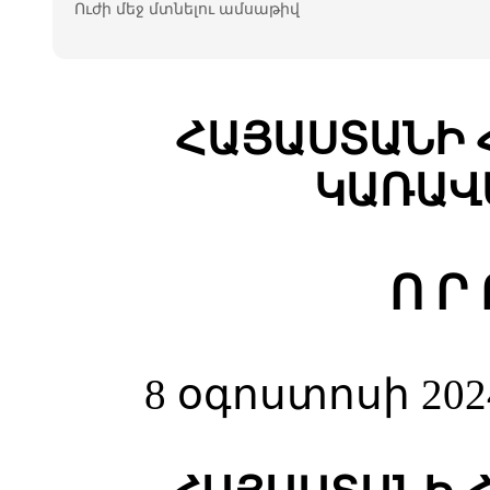
Ուժի մեջ մտնելու ամսաթիվ
ՀԱՅԱՍՏԱՆԻ 
ԿԱՌԱՎ
Ո Ր
8 օգոստոսի 202