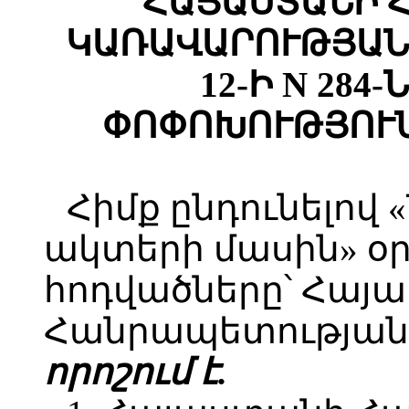
ՀԱՅԱՍՏԱՆԻ 
ԿԱՌԱՎԱՐՈՒԹՅԱՆ 
12-Ի N 284
ՓՈՓՈԽՈՒԹՅՈՒՆ
Հիմք ընդունելով
ակտերի մասին» օրե
հոդվածները՝ Հայ
Հանրապետության 
որոշում է.