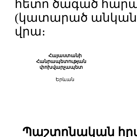
հետո ծագած հարա
(կատարած անկանխ
վրա։
Հայաստանի
Հանրապետության
փոխվարչապետ
Երևան
Պաշտոնական հրա