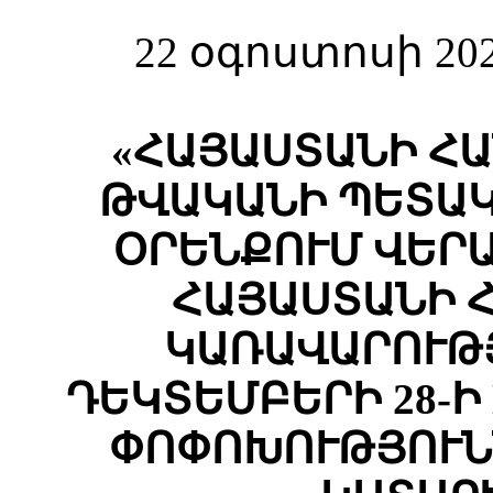
22 օգոստոսի 20
«ՀԱՅԱՍՏԱՆԻ ՀԱ
ԹՎԱԿԱՆԻ ՊԵՏԱԿ
ՕՐԵՆՔՈՒՄ ՎԵՐԱ
ՀԱՅԱՍՏԱՆԻ 
ԿԱՌԱՎԱՐՈՒԹՅ
ԴԵԿՏԵՄԲԵՐԻ 28-Ի 
ՓՈՓՈԽՈՒԹՅՈՒՆ