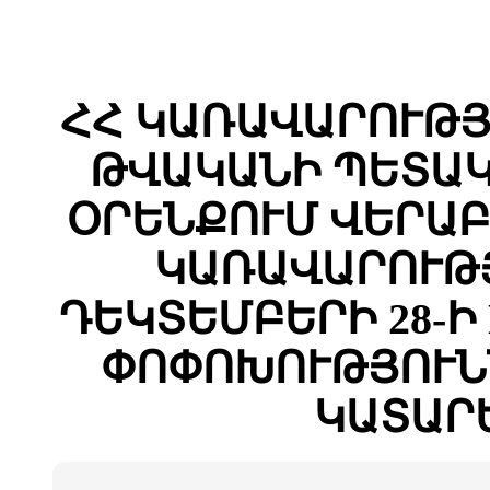
ՀՀ ԿԱՌԱՎԱՐՈՒԹՅԱ
ԹՎԱԿԱՆԻ ՊԵՏԱԿ
ՕՐԵՆՔՈՒՄ ՎԵՐԱԲ
ԿԱՌԱՎԱՐՈՒԹՅ
ԴԵԿՏԵՄԲԵՐԻ 28-Ի 
ՓՈՓՈԽՈՒԹՅՈՒՆ
ԿԱՏԱՐ