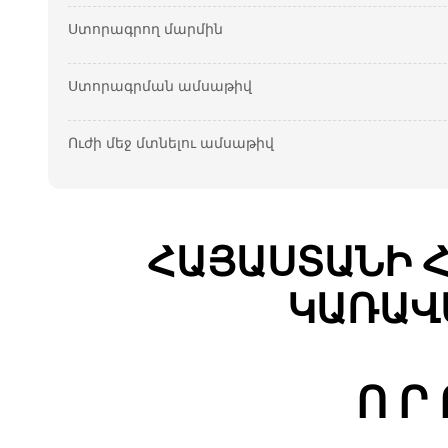
Ստորագրող մարմին
Ստորագրման ամսաթիվ
Ուժի մեջ մտնելու ամսաթիվ
ՀԱՅԱՍՏԱՆԻ 
ԿԱՌԱՎ
Ո Ր