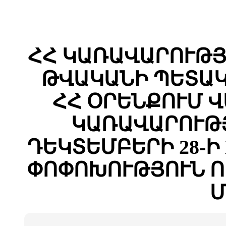
ՀՀ ԿԱՌԱՎԱՐՈՒԹՅԱ
ԹՎԱԿԱՆԻ ՊԵՏԱԿ
ՀՀ ՕՐԵՆՔՈՒՄ 
ԿԱՌԱՎԱՐՈՒԹՅ
ԴԵԿՏԵՄԲԵՐԻ 28-Ի 
ՓՈՓՈԽՈՒԹՅՈՒՆ Ո
Մ