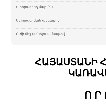
Ստորագրող մարմին
Ստորագրման ամսաթիվ
Ուժի մեջ մտնելու ամսաթիվ
ՀԱՅԱՍՏԱՆԻ 
ԿԱՌԱՎ
Ո Ր