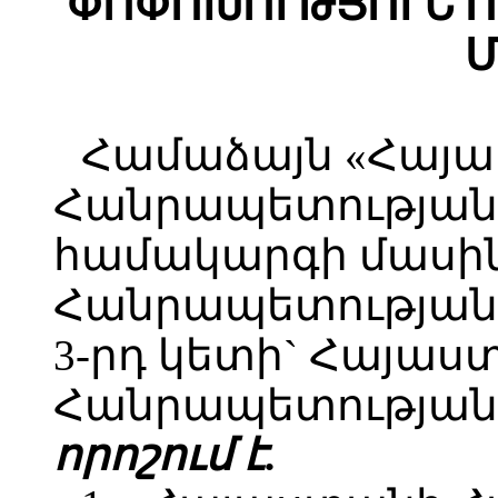
ՓՈՓՈԽՈՒԹՅՈՒՆ Ո
Մ
Համաձայն «Հայ
Հանրապետության 
համակարգի մասի
Հանրապետության օ
3-րդ կետի` Հայաս
Հանրապետության 
որոշում է.