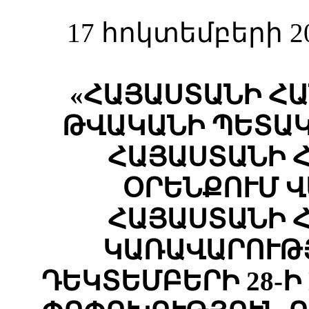
17 հոկտեմբերի 2
«ՀԱՅԱՍՏԱՆԻ ՀԱ
ԹՎԱԿԱՆԻ ՊԵՏԱԿ
ՀԱՅԱՍՏԱՆԻ 
ՕՐԵՆՔՈՒՄ 
ՀԱՅԱՍՏԱՆԻ 
ԿԱՌԱՎԱՐՈՒԹՅ
ԴԵԿՏԵՄԲԵՐԻ 28-Ի 