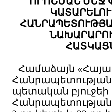
ՈՐՈՇՄԱՆ ՄԵՋ
ԿԱՏԱՐԵԼՈՒ
ՀԱՆՐԱՊԵՏՈՒԹՅԱ
ՆԱԽԱՐԱՐՈ
ՀԱՏԿԱՑ
Համաձայն «Հայ
Հանրապետության 
պետական բյուջեի
Հանրապետության օ