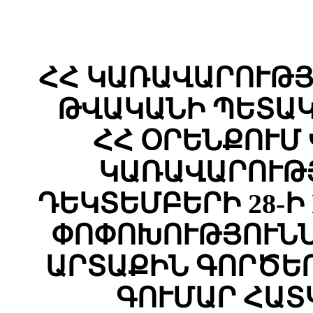
ՀՀ ԿԱՌԱՎԱՐՈՒԹՅԱ
ԹՎԱԿԱՆԻ ՊԵՏԱԿ
ՀՀ ՕՐԵՆՔՈՒՄ
ԿԱՌԱՎԱՐՈՒԹՅ
ԴԵԿՏԵՄԲԵՐԻ 28-Ի 
ՓՈՓՈԽՈՒԹՅՈՒՆՆ
ԱՐՏԱՔԻՆ ԳՈՐԾԵ
ԳՈՒՄԱՐ ՀԱՏ