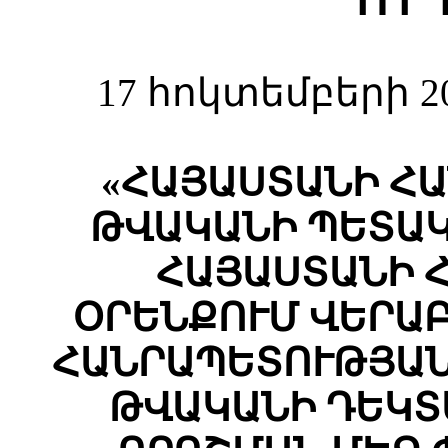
Ո Ր
17 հոկտեմբերի 2
«ՀԱՅԱՍՏԱՆԻ ՀԱ
ԹՎԱԿԱՆԻ ՊԵՏԱԿ
ՀԱՅԱՍՏԱՆԻ 
ՕՐԵՆՔՈՒՄ ՎԵՐԱ
ՀԱՆՐԱՊԵՏՈՒԹՅԱՆ
ԹՎԱԿԱՆԻ ԴԵԿՏԵՄ