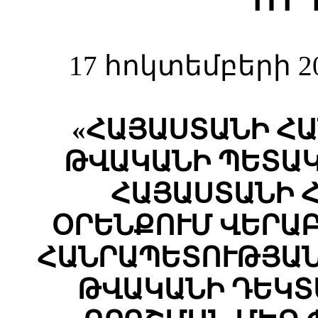
Ո Ր
17 հոկտեմբերի 2
«ՀԱՅԱՍՏԱՆԻ ՀԱ
ԹՎԱԿԱՆԻ ՊԵՏԱԿ
ՀԱՅԱՍՏԱՆԻ 
ՕՐԵՆՔՈՒՄ ՎԵՐԱ
ՀԱՆՐԱՊԵՏՈՒԹՅԱՆ
ԹՎԱԿԱՆԻ ԴԵԿՏԵՄ