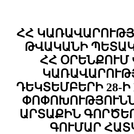
ՀՀ ԿԱՌԱՎԱՐՈՒԹՅԱ
ԹՎԱԿԱՆԻ ՊԵՏԱԿ
ՀՀ ՕՐԵՆՔՈՒՄ
ԿԱՌԱՎԱՐՈՒԹՅ
ԴԵԿՏԵՄԲԵՐԻ 28-Ի 
ՓՈՓՈԽՈՒԹՅՈՒՆՆ
ԱՐՏԱՔԻՆ ԳՈՐԾԵ
ԳՈՒՄԱՐ ՀԱՏ