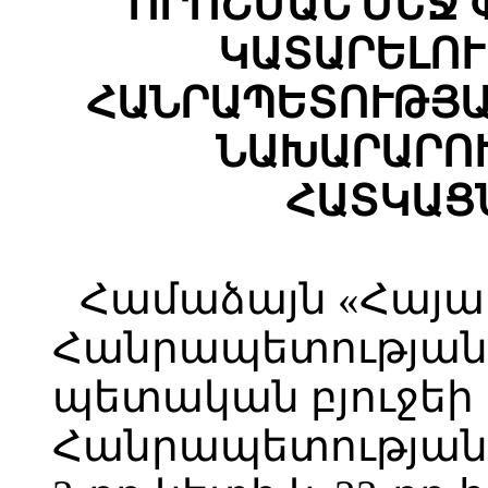
ՈՐՈՇՄԱՆ ՄԵՋ
ԿԱՏԱՐԵԼՈՒ
ՀԱՆՐԱՊԵՏՈՒԹՅԱ
ՆԱԽԱՐԱՐՈ
ՀԱՏԿԱՑ
Համաձայն «Հայ
Հանրապետության 
պետական բյուջեի
Հանրապետության օ