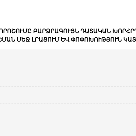
ՐՈՇՈՒՄԸ ԲԱՐՁՐԱԳՈՒՅՆ ԴԱՏԱԿԱՆ ԽՈՐՀՐԴԻ
ՈՇՄԱՆ ՄԵՋ ԼՐԱՑՈՒՄ ԵՎ ՓՈՓՈԽՈՒԹՅՈՒՆ ԿԱ