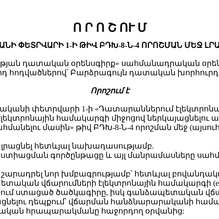
Ո Ր Ո Շ ՈՒ Մ
ԱՆԻ ՓԵՏՐՎԱՐԻ 1-Ի ԹԻՎ ԲԴԽ-8-Ն-4 ՈՐՈՇՄԱՆ ՄԵՋ Լ
ան դատական օրենսգիրք» սահմանադրական օրենքի 
-րդ հոդվածներով՝ Բարձրագույն դատական խորհուրդ
Ո
րոշում է
վականի փետրվարի 1-ի «Դատարաններում էլեկտրոնա
և էլեկտրոնային համակարգի միջոցով ներկայացնելո
մանելու մասին» թիվ ԲԴԽ-8-Ն-4 որոշման մեջ (այսու
տը լրացնել հետևյալ նախադասությամբ.
վաստիացման գործընթացը և այլ մանրամասները ս
տը շարադրել նոր խմբագրությամբ՝ հետևյալ բովանդակ
տական վճարումների էլեկտրոնային համակարգի (e-pa
նքում ստացած ծածկագիրը, իսկ գանձապետական վճ
րականացնելու դեպքում՝ վճարման հանձնարարականի համա
շտոնական հրապարակմանը հաջորդող օրվանից: