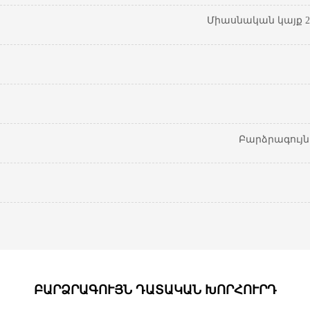
Միասնական կայք 20
Բարձրագույ
ԲԱՐՁՐԱԳՈՒՅՆ ԴԱՏԱԿԱՆ ԽՈՐՀՈՒՐԴ