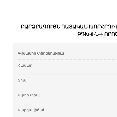
ԲԱՐՁՐԱԳՈՒՅՆ ԴԱՏԱԿԱՆ ԽՈՐՀՐԴԻ Ո
ԲԴԽ-8-Ն-4 ՈՐ
Գլխավոր տեղեկություն
Համար
Տիպ
Ակտի տիպ
Կարգավիճակ