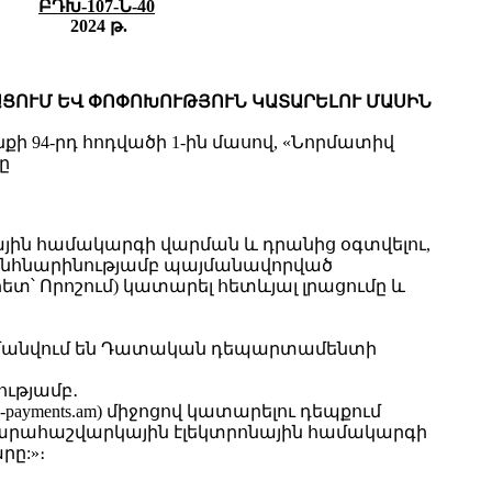
ԲԴԽ
-107
-
Ն
-40
2024
թ
.
ՐԱՑՈՒՄ ԵՎ ՓՈՓՈԽՈՒԹՅՈՒՆ ԿԱՏԱՐԵԼՈՒ ՄԱՍԻՆ
94-րդ հոդվածի 1-ին մասով, «Նորմատիվ
ը
յին համակարգի վարման և դրանից օգտվելու,
ւ անհնարինությամբ պայմանավորված
հետ՝ Որոշում) կատարել հետևյալ լրացումը և
ահմանվում են Դատական դեպարտամենտի
ությամբ․
yments.am) միջոցով կատարելու դեպքում
արահաշվարկային էլեկտրոնային համակարգի
րը:»։