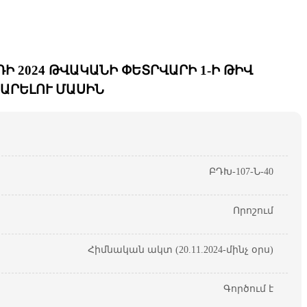
 2024 ԹՎԱԿԱՆԻ ՓԵՏՐՎԱՐԻ 1-Ի ԹԻՎ
ՏԱՐԵԼՈՒ ՄԱՍԻՆ
ԲԴԽ-107-Ն-40
Որոշում
Հիմնական ակտ (20.11.2024-մինչ օրս)
Գործում է