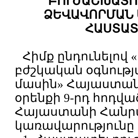
ԲՈՒԺԱՇԽԱՏՈ
ՁԵՎԱՎՈՐՄԱՆ 
ՀԱՍՏԱՏ
Հիմք ընդունելով 
բժշկական օգնութ
մասին» Հայաստա
օրենքի 9-րդ հոդվա
Հայաստանի Հանր
կառավարությունը