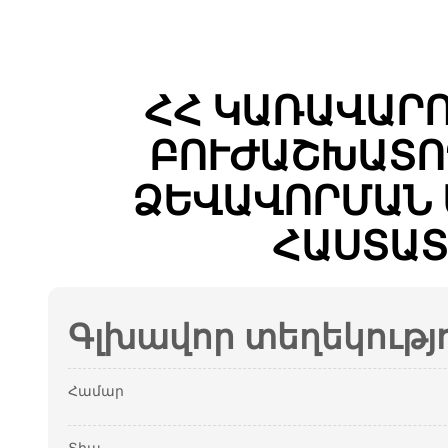
ՀՀ ԿԱՌԱՎԱՐ
ԲՈՒԺԱՇԽԱՏՈ
ՁԵՎԱՎՈՐՄԱՆ 
ՀԱՍՏԱՏ
Գլխավոր տեղեկությ
Համար