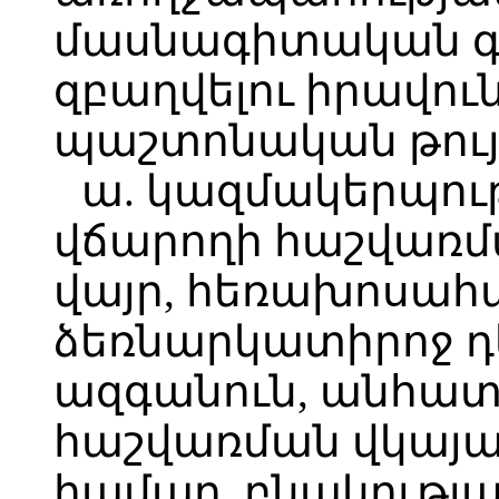
մասնագիտական գո
զբաղվելու իրավո
պաշտոնական թույլ
ա. կազմակերպու
վճարողի հաշվառմ
վայր, հեռախոսահ
ձեռնարկատիրոջ դե
ազգանուն, անհատ
հաշվառման վկայ
համար, բնակությա