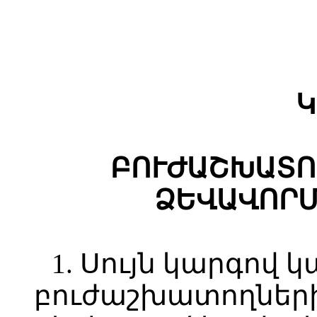
Կ
ԲՈՒԺԱՇԽԱՏՈ
ՁԵՎԱՎՈՐՄ
1. Սույն կարգով 
բուժաշխատողների