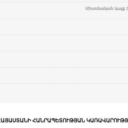
Միասնական կայք 20
ՀԱՅԱՍՏԱՆԻ ՀԱՆՐԱՊԵՏՈՒԹՅԱՆ ԿԱՌԱՎԱՐՈՒԹՅ