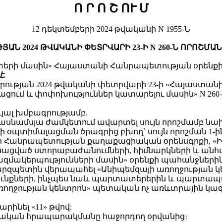
Ո Ր Ո Շ
ՈՒ Մ
12 դեկտեմբերի 2024 թվականի N 1955-Ն
Ն 2024 ԹՎԱԿԱՆԻ ՓԵՏՐՎԱՐԻ 23-Ի N 260-Ն ՈՐՈՇՄ
րի մասին» Հայաստանի Հանրապետության օրենքի 33
է.
ության 2024 թվականի փետրվարի 23-ի «Հայաստան
 լրացում և փոփոխություններ կատարելու մասին» N 26
ևյալ խմբագրությամբ.
հետո տասնամսյա ժամկետում ավարտել սույն որոշմա
պտիմալացման ծրագրից բխող` սույն որոշման 1-
ի Հանրապետության քաղաքացիական օրենսգրքի,
ացված ստորաբաժանումների, հիմնարկների և ան
կազմակերպությունների մասին» օրենքի պահանջն
զպետին վերապահել «Անիպեմզայի առողջության կ
ավունքների, ինչպես նաև պարտատերերին և պարտապա
 առողջության կենտրոն» պետական ոչ առևտրային 
արինել «11» թվով:
շտոնական հրապարակմանը հաջորդող օրվանից։