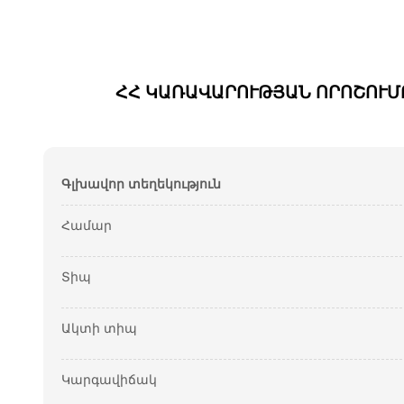
ՀՀ ԿԱՌԱՎԱՐՈՒԹՅԱՆ ՈՐՈՇՈՒՄԸ 
Գլխավոր տեղեկություն
Համար
Տիպ
Ակտի տիպ
Կարգավիճակ