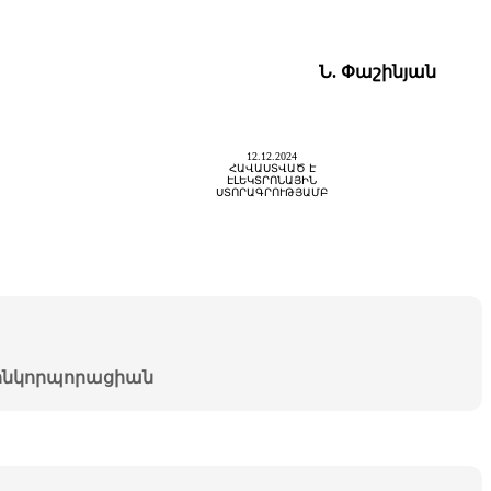
Ն. Փաշինյան
12.12.2024
ՀԱՎԱՍՏՎԱԾ Է
ԷԼԵԿՏՐՈՆԱՅԻՆ
ՍՏՈՐԱԳՐՈՒԹՅԱՄԲ
նկորպորացիան