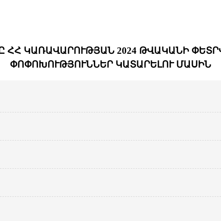
ՀՀ ԿԱՌԱՎԱՐՈՒԹՅԱՆ 2024 ԹՎԱԿԱՆԻ ՓԵՏՐՎԱ
ՓՈՓՈԽՈՒԹՅՈՒՆՆԵՐ ԿԱՏԱՐԵԼՈՒ ՄԱՍԻՆ