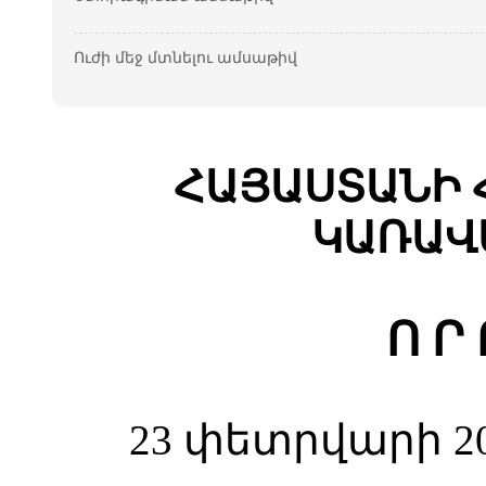
Ուժի մեջ մտնելու ամսաթիվ
ՀԱՅԱՍՏԱՆԻ 
ԿԱՌԱՎ
Ո Ր
23 փետրվարի 20