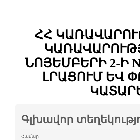
ՀՀ ԿԱՌԱՎԱՐՈՒ
ԿԱՌԱՎԱՐՈՒԹՅ
ՆՈՅԵՄԲԵՐԻ 2-Ի N
ԼՐԱՑՈՒՄ ԵՎ 
ԿԱՏԱՐ
Գլխավոր տեղեկությ
Համար