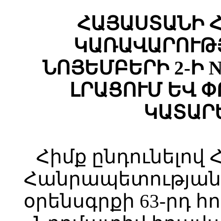
ՀԱՅԱՍՏԱՆԻ 
ԿԱՌԱՎԱՐՈՒԹՅ
ՆՈՅԵՄԲԵՐԻ 2-Ի N
ԼՐԱՑՈՒՄ ԵՎ 
ԿԱՏԱՐ
Հիմք ընդունելով
Հանրապետությա
օրենսգրքի 63-րդ հ