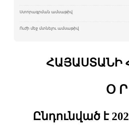
Ստորագրման ամսաթիվ
Ուժի մեջ մտնելու ամսաթիվ
ՀԱՅԱՍՏԱՆԻ 
Օ Ր
Ընդունված է 2