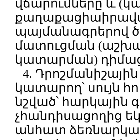
վճարումները և (կա
քաղաքացիաիրավ
պայմանագրերով ծ
մատուցման (աշխ
կատարման) դիմաց
4. Դրոշմանիշային
կատարող՝ սույն հո
նշված՝ հարկային 
չհանդիսացողից ե
անհատ ձեռնարկա