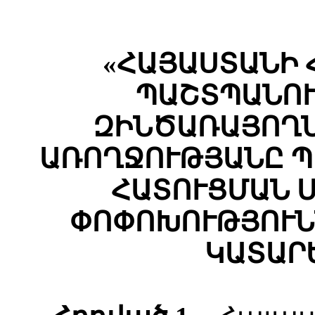
«ՀԱՅԱՍՏԱՆԻ
ՊԱՇՏՊԱՆՈՒ
ԶԻՆԾԱՌԱՅՈՂՆ
ԱՌՈՂՋՈՒԹՅԱՆԸ Պ
ՀԱՏՈՒՑՄԱՆ 
ՓՈՓՈԽՈՒԹՅՈՒՆ
ԿԱՏԱՐ