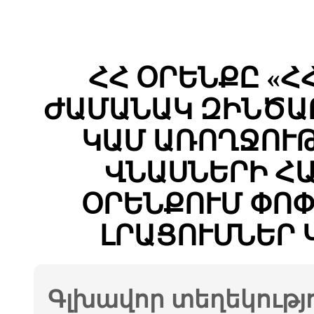
ՀՀ ՕՐԵՆՔԸ «
ԺԱՄԱՆԱԿ ԶԻՆԾԱ
ԿԱՄ ԱՌՈՂՋՈՒ
ՎՆԱՍՆԵՐԻ Հ
ՕՐԵՆՔՈՒՄ ՓՈ
ԼՐԱՑՈՒՄՆԵՐ 
Գլխավոր տեղեկությ