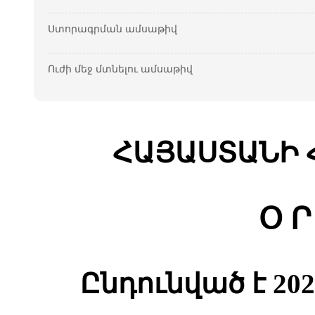
Ստորագրման ամսաթիվ
Ուժի մեջ մտնելու ամսաթիվ
ՀԱՅԱՍՏԱՆԻ 
Օ Ր
Ընդունված է 2