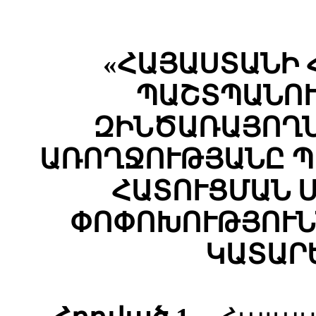
«ՀԱՅԱՍՏԱՆԻ
ՊԱՇՏՊԱՆՈՒ
ԶԻՆԾԱՌԱՅՈՂՆ
ԱՌՈՂՋՈՒԹՅԱՆԸ Պ
ՀԱՏՈՒՑՄԱՆ 
ՓՈՓՈԽՈՒԹՅՈՒՆ
ԿԱՏԱՐ