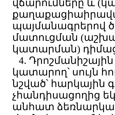
վճարումները և (կա
քաղաքացիաիրավ
պայմանագրերով ծ
մատուցման (աշխ
կատարման) դիմաց
4. Դրոշմանիշային
կատարող՝ սույն հո
նշված՝ հարկային 
չհանդիսացողից ե
անհատ ձեռնարկա