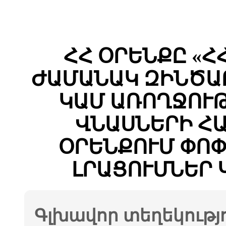
ՀՀ ՕՐԵՆՔԸ «
ԺԱՄԱՆԱԿ ԶԻՆԾԱ
ԿԱՄ ԱՌՈՂՋՈՒ
ՎՆԱՍՆԵՐԻ Հ
ՕՐԵՆՔՈՒՄ ՓՈ
ԼՐԱՑՈՒՄՆԵՐ 
Գլխավոր տեղեկությ