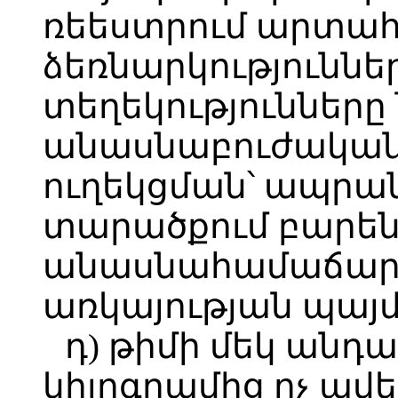
ռեեստրում արտա
ձեռնարկություննե
տեղեկությունները
անասնաբուժական
ուղեկցման՝ ապրա
տարածքում բարե
անասնահամաճարա
առկայության պայ
դ) թիմի մեկ անդա
կիլոգրամից ոչ ավե