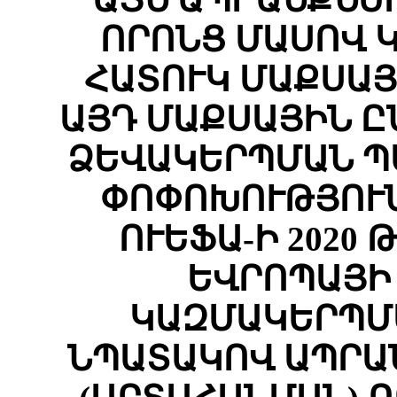
ՈՐՈՆՑ ՄԱՍՈՎ 
ՀԱՏՈՒԿ ՄԱՔՍԱՅ
ԱՅԴ ՄԱՔՍԱՅԻՆ 
ՁԵՎԱԿԵՐՊՄԱՆ Պ
ՓՈՓՈԽՈՒԹՅՈՒՆ
ՈՒԵՖԱ-Ի 2020
ԵՎՐՈՊԱՅԻ
ԿԱԶՄԱԿԵՐՊՄ
ՆՊԱՏԱԿՈՎ ԱՊՐԱ