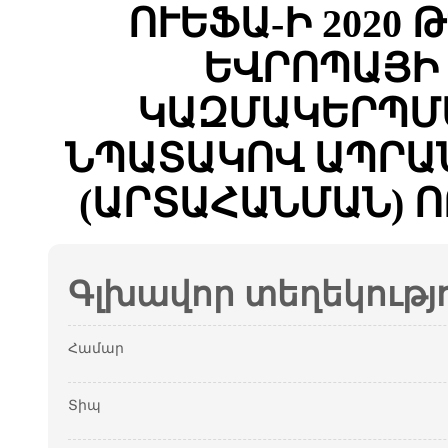
ՈՒԵՖԱ-Ի 2020
ԵՎՐՈՊԱՅԻ
ԿԱԶՄԱԿԵՐՊՄԱ
ՆՊԱՏԱԿՈՎ ԱՊՐԱ
(ԱՐՏԱՀԱՆՄԱՆ) 
Գլխավոր տեղեկությ
Համար
Տիպ