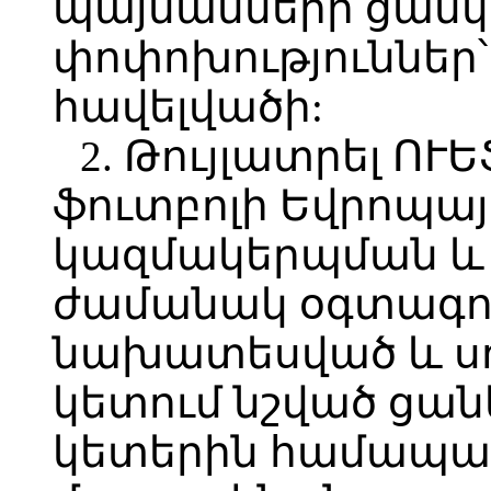
պայմանների ցանկ
փոփոխություններ
հավելվածի:
2. Թույլատրել ՈՒ
ֆուտբոլի Եվրոպա
կազմակերպման և
ժամանակ օգտագոր
նախատեսված և սու
կետում նշված ցանկ
կետերին համապա