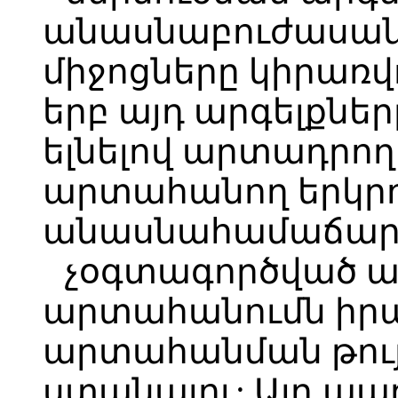
անասնաբուժասա
միջոցները կիրառվո
երբ այդ արգելքնե
ելնելով արտադրող
արտահանող երկր
անասնահամաճարա
չօգտագործված 
արտահանումն իրա
արտահանման թույ
ստանալու: Այդ ա