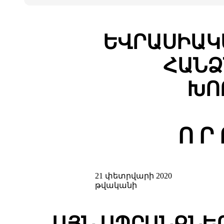
ԵՎՐԱՍԻԱԿ
ՀԱՆՁ
ԽՈ
Ո Ր 
21 փետրվարի 2020
թվականի
ԱՅՆ ԱՊՐԱՆՔՆԵ