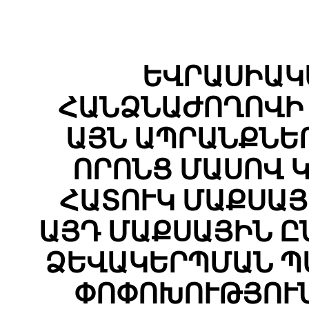
ԵՎՐԱՍԻԱԿ
ՀԱՆՁՆԱԺՈՂՈՎԻ 
ԱՅՆ ԱՊՐԱՆՔՆԵ
ՈՐՈՆՑ ՄԱՍՈՎ 
ՀԱՏՈՒԿ ՄԱՔՍԱՅ
ԱՅԴ ՄԱՔՍԱՅԻՆ Ը
ՁԵՎԱԿԵՐՊՄԱՆ Պ
ՓՈՓՈԽՈՒԹՅՈՒՆ