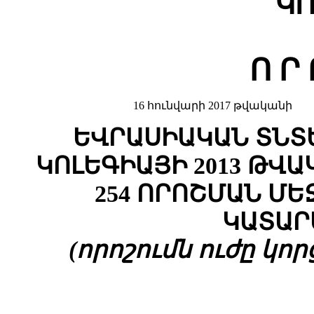
ԿՈ
Ո Ր 
16 հունվարի 2017 թվականի
ԵՎՐԱՍԻԱԿԱՆ ՏՆՏ
ԿՈԼԵԳԻԱՅԻ 2013 ԹՎԱ
254 ՈՐՈՇՄԱՆ Մ
ԿԱՏԱՐ
(որոշումն ուժը կորց