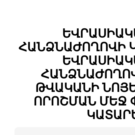
ԵՎՐԱՍԻԱԿ
ՀԱՆՁՆԱԺՈՂՈՎԻ 
ԵՎՐԱՍԻԱԿ
ՀԱՆՁՆԱԺՈՂՈՎ
ԹՎԱԿԱՆԻ ՆՈՅԵՄ
ՈՐՈՇՄԱՆ ՄԵՋ 
ԿԱՏԱՐ