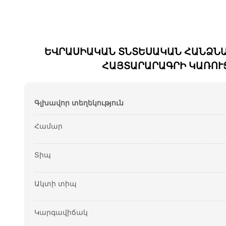
ԵՎՐԱՍԻԱԿԱՆ ՏՆՏԵՍԱԿԱՆ ՀԱՆՁՆԱ
ՀԱՅՏԱՐԱՐԱԳՐԻ ԿԱՌՈՒ
Գլխավոր տեղեկություն
Համար
Տիպ
Ակտի տիպ
Կարգավիճակ