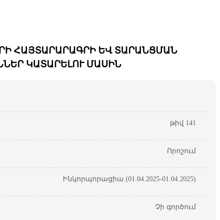
ՐԻ ՀԱՅՏԱՐԱՐԱԳՐԻ ԵՎ ՏԱՐԱՆՑՄԱՆ
ՆԵՐ ԿԱՏԱՐԵԼՈՒ ՄԱՍԻՆ
թիվ 141
Որոշում
Ինկորպորացիա (01.04.2025-01.04.2025)
Չի գործում