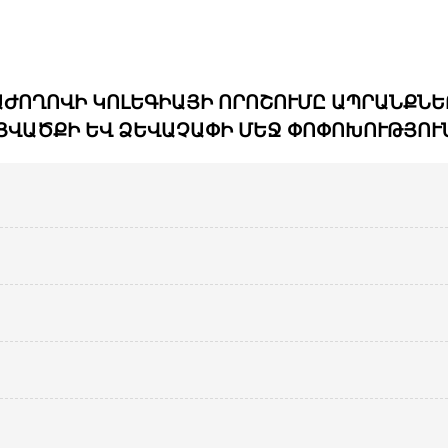
ԺՈՂՈՎԻ ԿՈԼԵԳԻԱՅԻ ՈՐՈՇՈՒՄԸ ԱՊՐԱՆՔՆԵ
ՑՎԱԾՔԻ ԵՎ ՁԵՎԱՉԱՓԻ ՄԵՋ ՓՈՓՈԽՈՒԹՅՈՒՆ