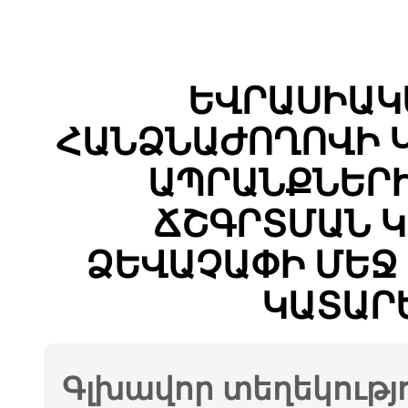
ԵՎՐԱՍԻԱԿ
ՀԱՆՁՆԱԺՈՂՈՎԻ 
ԱՊՐԱՆՔՆԵՐԻ
ՃՇԳՐՏՄԱՆ Կ
ՁԵՎԱՉԱՓԻ ՄԵՋ
ԿԱՏԱՐ
Գլխավոր տեղեկությ