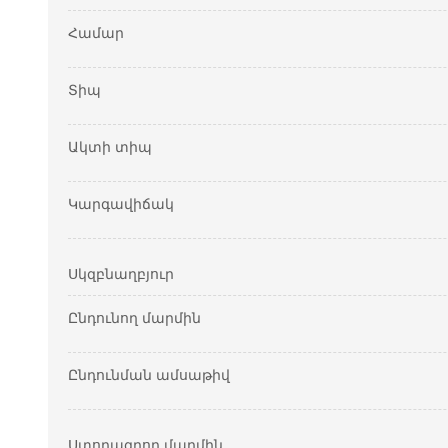
Համար
Տիպ
Ակտի տիպ
Կարգավիճակ
Սկզբնաղբյուր
Ընդունող մարմին
Ընդունման ամսաթիվ
Ստորագրող մարմին