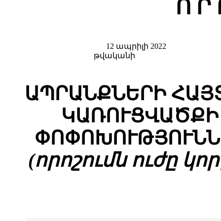
Ո Ր
12 ապրիլի 2022
թվականի
ԱՊՐԱՆՔՆԵՐԻ ՀԱՅ
ԿԱՌՈՒՑՎԱԾՔԻ
ՓՈՓՈԽՈՒԹՅՈՒՆՆ
(որոշումն ուժը կոր