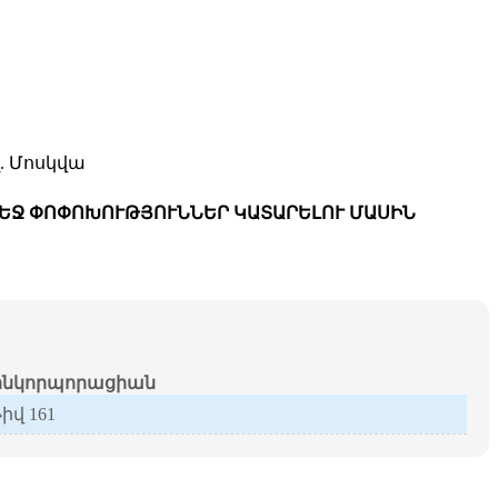
. Մոսկվա
ՄԵՋ ՓՈՓՈԽՈՒԹՅՈՒՆՆԵՐ ԿԱՏԱՐԵԼՈՒ ՄԱՍԻՆ
նկորպորացիան
թիվ 161