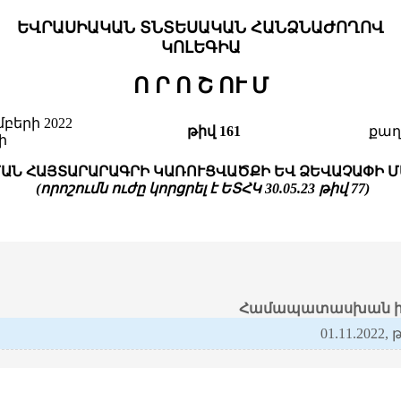
ԵՎՐԱՍԻԱԿԱՆ ՏՆՏԵՍԱԿԱՆ ՀԱՆՁՆԱԺՈՂՈՎ
ԿՈԼԵԳԻԱ
Ո Ր Ո Շ ՈՒ
Մ
մբերի 2022
թիվ 161
քաղ
ի
ԱՆ ՀԱՅՏԱՐԱՐԱԳՐԻ ԿԱՌՈՒՑՎԱԾՔԻ ԵՎ ՁԵՎԱՉԱՓԻ 
(որոշումն ուժը կորցրել է ԵՏՀԿ 30.05.23 թիվ 77)
Համապատասխան ի
01.11.2022, 