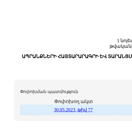
1 նոյե
թվական
ԱՊՐԱՆՔՆԵՐԻ ՀԱՅՏԱՐԱՐԱԳՐԻ ԵՎ ՏԱՐԱՆՑՄ
Փոփոխման պատմություն
Փոփոխող ակտ
30.05.2023, թիվ 77