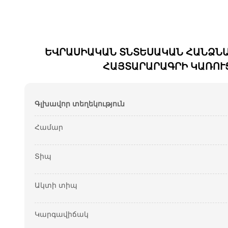
ԵՎՐԱՍԻԱԿԱՆ ՏՆՏԵՍԱԿԱՆ ՀԱՆՁՆԱ
ՀԱՅՏԱՐԱՐԱԳՐԻ ԿԱՌՈՒ
Գլխավոր տեղեկություն
Համար
Տիպ
Ակտի տիպ
Կարգավիճակ