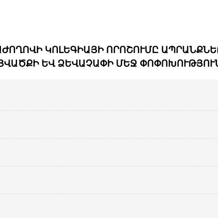
ԺՈՂՈՎԻ ԿՈԼԵԳԻԱՅԻ ՈՐՈՇՈՒՄԸ ԱՊՐԱՆՔՆԵ
ՑՎԱԾՔԻ ԵՎ ՁԵՎԱՉԱՓԻ ՄԵՋ ՓՈՓՈԽՈՒԹՅՈՒՆ