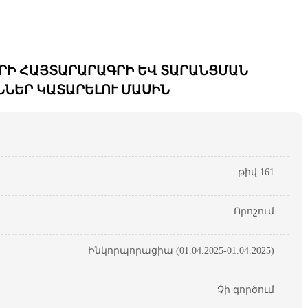
ՐԻ ՀԱՅՏԱՐԱՐԱԳՐԻ ԵՎ ՏԱՐԱՆՑՄԱՆ
ՆԵՐ ԿԱՏԱՐԵԼՈՒ ՄԱՍԻՆ
թիվ 161
Որոշում
Ինկորպորացիա (01.04.2025-01.04.2025)
Չի գործում