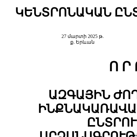
ԿԵՆՏՐՈՆԱԿԱՆ ԸՆ
27 մարտի 2025 թ.
ք. Երևան
Ո Ր 
ԱԶԳԱՅԻՆ ԺՈ
ԻՆՔՆԱԿԱՌԱՎԱ
ԸՆՏՐՈ
ԱՐՁԱՆԱԳՐՈՒԹ