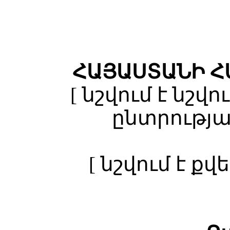
ՀԱՅԱՍՏԱՆԻ 
[ նշվում է նշվ
ընտրությա
[ նշվում է ք