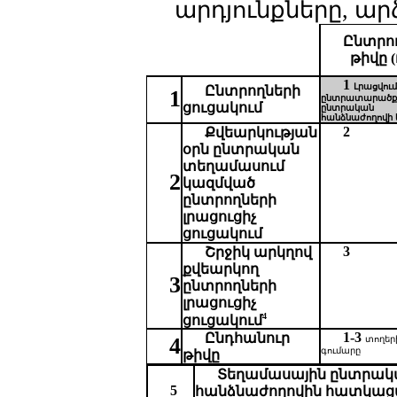
արդյունքները, ար
Ընտրո
թիվը (
1
Լրացվում
Ընտրողների
1
ընտրատարածք
ցուցակ
ում
ընտրական
հանձնաժողովի 
2
Քվեարկության
օրն ընտրական
տեղամասում
2
կազմված
ընտրողների
լրացուցիչ
ցուցակում
3
Շ
րջիկ արկղով
քվեարկող
3
ընտրողների
լրացուցիչ
4
ցուցակում
1-3
Ընդհանուր
4
տողեր
գումարը
թիվը
Տեղամասային ընտրակ
5
հանձնաժողովին հատկաց