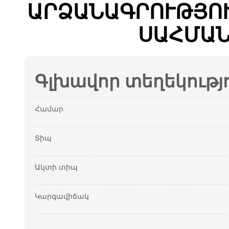
ԱՐՁԱՆԱԳՐՈՒԹՅՈՒ
ՍԱՀՄԱՆ
Գլխավոր տեղեկությ
Համար
Տիպ
Ակտի տիպ
Կարգավիճակ