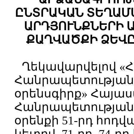
ԸՆՏՐԱԿԱՆ ՏԵՂԱՄ
ԱՐԴՅՈՒՆՔՆԵՐԻ 
ՔԱՂՎԱԾՔԻ ՁԵՎԸ
Ղեկավարվելով «
Հանրապետության
օրենսգիրք» Հայա
Հանրապետությա
օրենքի 51-րդ հոդվա
կետով, 71-րդ, 74-ր