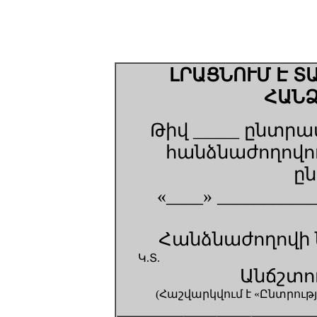
ԼՐԱՑՆՈՒՄ Է 
ՀԱՆ
Թիվ _____ ընտ
հանձնաժողովո
ըն
«____» __________
Հանձնաժողովի ն
Կ.Տ.
Անճշտու
(Հաշվարկվում է «Ընտրո