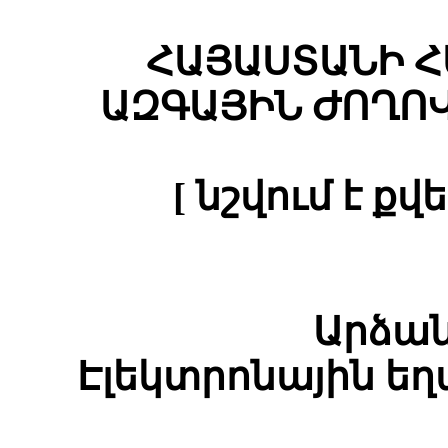
ՀԱՅԱՍՏԱՆԻ
Հ
ԱԶԳԱՅԻՆ ԺՈՂՈ
[ նշվում է ք
Արձան
Էլեկտրոնային ե