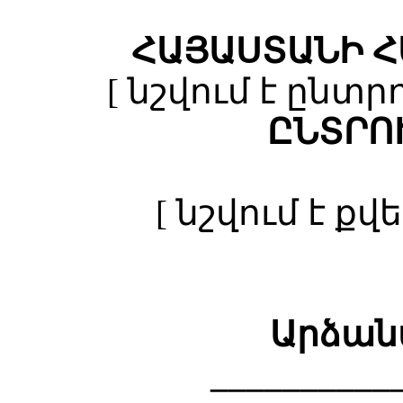
ՀԱՅԱՍՏԱՆԻ 
[ նշվում է ընտ
ԸՆՏՐՈ
[ նշվում է ք
Արձան
__________