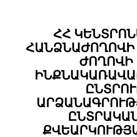
ՀՀ ԿԵՆՏՐՈ
ՀԱՆՁՆԱԺՈՂՈՎԻ 
ԺՈՂՈՎԻ
ԻՆՔՆԱԿԱՌԱՎԱ
ԸՆՏՐՈՒ
ԱՐՁԱՆԱԳՐՈՒԹ
ԸՆՏՐԱԿԱՆ
ՔՎԵԱՐԿՈՒԹՅԱ