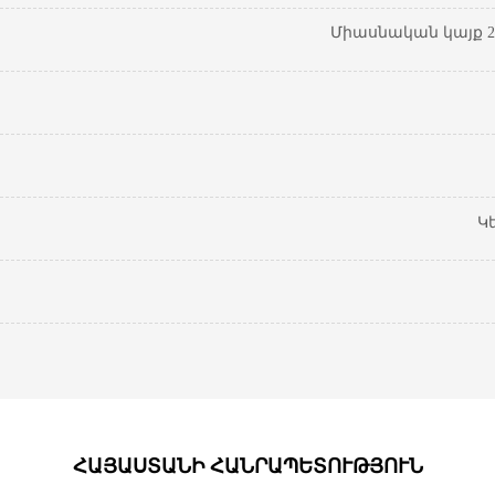
Միասնական կայք 20
Կ
ՀԱՅԱՍՏԱՆԻ ՀԱՆՐԱՊԵՏՈՒԹՅՈՒՆ