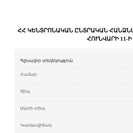
ՀՀ ԿԵՆՏՐՈՆԱԿԱՆ ԸՆՏՐԱԿԱՆ ՀԱՆՁՆԱ
ՀՈՒՆՎԱՐԻ 11-
Գլխավոր տեղեկություն
Համար
Տիպ
Ակտի տիպ
Կարգավիճակ