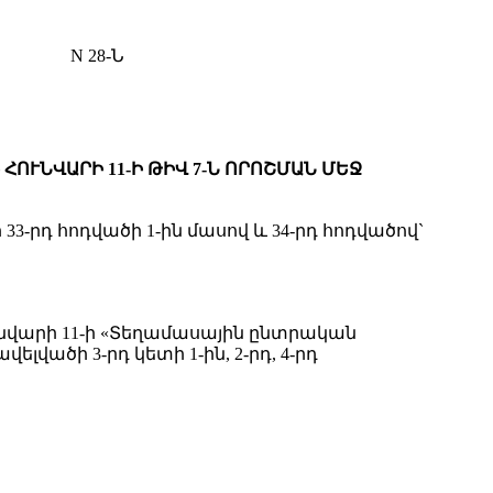
N 28-Ն
ՈՒՆՎԱՐԻ 11-Ի ԹԻՎ 7-Ն ՈՐՈՇՄԱՆ ՄԵՋ
րդ հոդվածի 1-ին մասով և 34-րդ հոդվածով`
նվարի 11-ի «Տեղամասային ընտրական
վածի 3-րդ կետի 1-ին, 2-րդ, 4-րդ