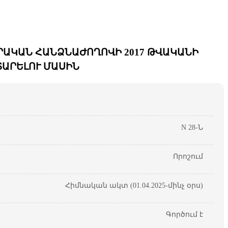
ՐԱԿԱՆ ՀԱՆՁՆԱԺՈՂՈՎԻ 2017 ԹՎԱԿԱՆԻ
ՏԱՐԵԼՈՒ ՄԱՍԻՆ
N 28-Ն
Որոշում
Հիմնական ակտ (01.04.2025-մինչ օրս)
Գործում է