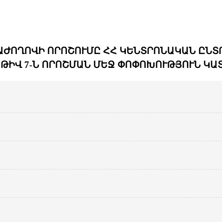
ԺՈՂՈՎԻ ՈՐՈՇՈՒՄԸ ՀՀ ԿԵՆՏՐՈՆԱԿԱՆ ԸՆՏ
Ի ԹԻՎ 7-Ն ՈՐՈՇՄԱՆ ՄԵՋ ՓՈՓՈԽՈՒԹՅՈՒՆ ԿԱ