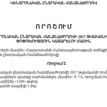
ԿԵՆՏՐՈՆԱԿԱՆ ԸՆՏՐԱԿԱՆ ՀԱՆՁՆԱԺՈՂՈՎ
Ո Ր Ո Շ ՈՒ Մ
ՆԱԿԱՆ ԸՆՏՐԱԿԱՆ ՀԱՆՁՆԱԺՈՂՈՎԻ 2017 ԹՎԱԿԱՆԻ Հ
ՓՈՓՈԽՈՒԹՅՈՒՆ ԿԱՏԱՐԵԼՈՒ ՄԱՍԻՆ
ի մասին» Հայաստանի Հանրապետության օրենքի 33-
ն ընտրական հանձնաժողովը
Ո
րոշում է.
ական ընտրական հանձնաժողովի 2017 թվականի հու
ելու կարգը սահմանելու մասին» N 7-Ն որոշման հավել
րինել «1100» թվով։
ականի ապրիլի 1-ից։