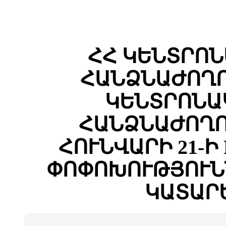
ՀՀ ԿԵՆՏՐՈ
ՀԱՆՁՆԱԺՈՂՈ
ԿԵՆՏՐՈՆԱ
ՀԱՆՁՆԱԺՈՂՈ
ՀՈՒՆՎԱՐԻ 21-Ի
ՓՈՓՈԽՈՒԹՅՈՒՆ
ԿԱՏԱՐ