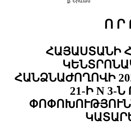
ք. Երևան
Ո Ր 
ՀԱՅԱՍՏԱՆԻ 
ԿԵՆՏՐՈՆԱ
ՀԱՆՁՆԱԺՈՂՈՎԻ 20
21-Ի N 3-
ՓՈՓՈԽՈՒԹՅՈՒՆ
ԿԱՏԱՐ