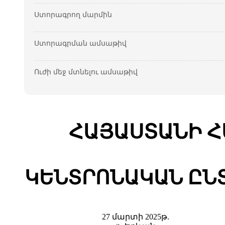
Ստորագրող մարմին
Ստորագրման ամսաթիվ
Ուժի մեջ մտնելու ամսաթիվ
ՀԱՅԱՍՏԱՆԻ Հ
ԿԵՆՏՐՈՆԱԿԱՆ ԸՆ
27 մարտի 2025թ.