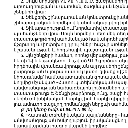
2.
Սույն նորմերի VI, VII, VIII և IX բաժինն
արտադրության և պահման, ռազմական նշանակու
շենքերի վրա:
3.
Շենքերի, շինարարական կոնստրուկցիանե
շինարարական նորմերով կանոնակարգվող իր
4.
Շինարարությունում նորմատիվ փաստաթղթ
պահանջների վրա: Սույն նորմերի հետ մեկտե
փաստաթղթերով սահմանված հակահրդեհային պ
ճշգրտող և փոփոխող դրույթներ` հաշվի առնե
նշանակության և հրդեհային պաշտպանության
5
. Այն շենքերի համար, որոնց վերաբերյալ բ
կետի 1-ին ենթակետում նշված Գ1.3 գործառակ
հրդեհային վտանգավորության այլ դասերի շեն
բարդության և յուրահատուկ կառուցվածքով շ
կիրառմամբ՝ համապատասխան գիտական, մասն
կողմից մշակված «Հատուկ տեխնիկական պայման
անվտանգության նախագծային լուծումների և 
փաստաթուղթ է: Շենքի բարձրությունը, բացի հ
վերին տեխնիկական հարկը, իսկ հարկի դիրքի 
լուսամուտի բացվող որմնանցքի ներքևի սահմա
(5-րդ կետը խմբ. 01.04.25 N 09-Ն)
6.
«Հատուկ տեխնիկական պայմանները» համա
անվտանգության հսկողություն իրականացնո
կառավարման լիազոր մարմնի կողմից: