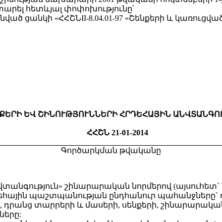
արել հետևյալ փոփոխությունը՝
ված ցանկի «ՀՀՇՆII-8.04.01-97 «Շենքերի և կառուցվ
ՔԵՐԻ ԵՎ ՇԻՆՈՒԹՅՈՒՆՆԵՐԻ ՀՐԴԵՀԱՅԻՆ ԱՆՎՏԱՆԳՈ
ՀՀՇՆ 21-01-2014
Գործարկման թվականը
անվտանգություն» շինարարական նորմերով (այսուհետ` 
ահրդեհային պաշտպանության ընդհանուր պահանջները
ի, դրանց տարրերի և մասերի, սենքերի, շինարարակ
ները: