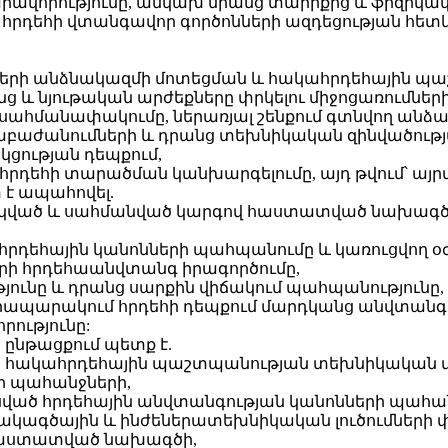
վորությունը, անկախ նրանց տարիքից և ֆիզիկական
և հրդեհի վտանգավոր գործոնների ազդեցության հետ
ների անձնակազմի մոտեցման և հակահրդեհային պ
նց և նյութական արժեքները փրկելու միջոցառումնե
 սահմանափակումը, ներառյալ շենքում գտնվող անձան
աբաժանումների և դրանց տեխնիկական զինվածությա
ցության դեպքում,
հրդեհի տարածման կանխարգելումը, այդ թվում՝ այրվ
 է ապահովել.
շակված և սահմանված կարգով հաստատված նախագ
հրդեհային կանոնների պահպանումը և կառուցվող օ
ի հրդեհաանվտանգ իրագործումը,
ւթյունը և դրանց սարքին վիճակում պահպանությունը,
 հրապարակում հրդեհի դեպքում մարդկանց անվտանգ
ությունը:
 ընթացքում պետք է.
րա հակահրդեհային պաշտպանության տեխնիկական մի
 պահանջների,
սված հրդեհային անվտանգության կանոնների պահա
տակագծային և ինժեներատեխնիկական լուծումների 
հաստատված նախագծի,