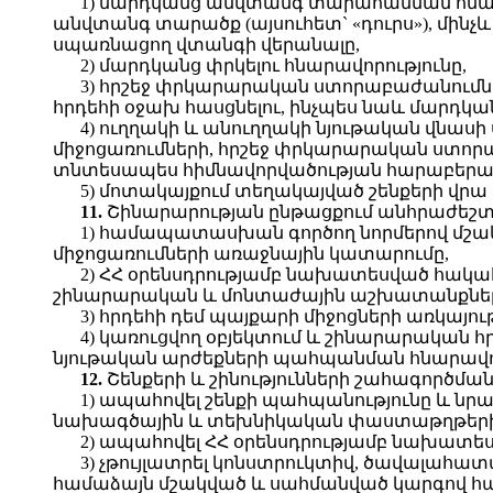
1) մարդկանց անվտանգ տարահանման հնարա
անվտանգ տարածք (այսուհետ` «դուրս»), մինչ
սպառնացող վտանգի վերանալը,
2) մարդկանց փրկելու հնարավորությունը,
3) հրշեջ փրկարարական ստորաբաժանում
հրդեհի օջախ հասցնելու, ինչպես նաև մարդկա
4) ուղղակի և անուղղակի նյութական վնասի
միջոցառումների, հրշեջ փրկարարական ստոր
տնտեսապես հիմնավորվածության հարաբերակ
5) մոտակայքում տեղակայված շենքերի վրա 
11.
Շինարարության ընթացքում անհրաժեշտ
1) համապատասխան գործող նորմերով մ
միջոցառումների առաջնային կատարումը,
2) ՀՀ օրենսդրությամբ նախատեսված հակա
շինարարական և մոնտաժային աշխատանքներ
3) հրդեհի դեմ պայքարի միջոցների առկայո
4) կառուցվող օբյեկտում և շինարարական
նյութական արժեքների պահպանման հնարավոր
12.
Շենքերի և շինությունների շահագործման
1) ապահովել շենքի պահպանությունը և ն
նախագծային և տեխնիկական փաստաթղթերի
2) ապահովել ՀՀ օրենսդրությամբ նախատե
3) չթույլատրել կոնստրուկտիվ, ծավալահա
համաձայն մշակված և սահմանված կարգով 