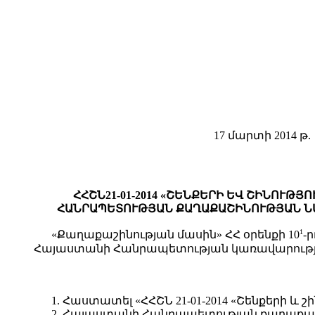
17 մարտի 2014 թ.
ՀՀՇՆ21-01-2014 «ՇԵՆՔԵՐԻ ԵՎ ՇԻՆՈՒ
ՀԱՆՐԱՊԵՏՈՒԹՅԱՆ ՔԱՂԱՔԱՇԻՆՈՒԹՅԱՆ ՆԱԽ
1
«Քաղաքաշինության մասին» ՀՀ օրենքի 10
-
Հայաստանի Հանրապետության կառավարության 
1. Հաստատել «ՀՀՇՆ 21-01-2014 «Շենքերի և
2. Հայաստանի Հանրապետության քաղաքաշ