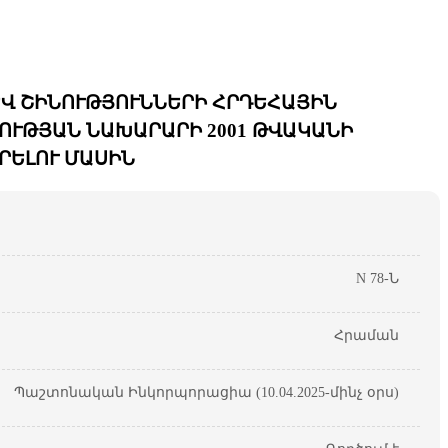
 ԵՎ ՇԻՆՈՒԹՅՈՒՆՆԵՐԻ ՀՐԴԵՀԱՅԻՆ
ՈՒԹՅԱՆ ՆԱԽԱՐԱՐԻ 2001 ԹՎԱԿԱՆԻ
ՐԵԼՈՒ ՄԱՍԻՆ
N 78-Ն
Հրաման
Պաշտոնական Ինկորպորացիա (10.04.2025-մինչ օրս)