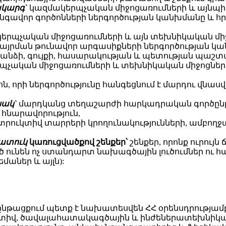
կարգ`
կազմակերպչական միջոցառումների և այնպի
անգավոր գործոնների ներգործության կանխմանը և 
րպչական միջոցառումների և այն տեխնիկական միջո
այրման թունավոր արգասիքների ներգործության կ
 անձի, գույքի, հասարակության և պետության պաշտ
չական միջոցառումների և տեխնիկական միջոցների 
ոն, որի ներգործությունը հանգեցնում է մարդու վնա
նակ`
մարդկանց տեղաշարժի հարկադրական գործընթա
հնարավորություն,
տրուկտիվ տարրերի կրողունակությունների, ամբող
հատուկ
կառուցվածքով շենքեր՝
շենքեր, որոնք ուրո
ւնեն ոչ ստանդարտ նախագծային լուծումներ ու հա
աներ և այլն):
 ընթացքում պետք է նախատեսվեն ՀՀ օրենսդրությա
վ, ծավալահատակագծային և ինժեներատեխնիկակա