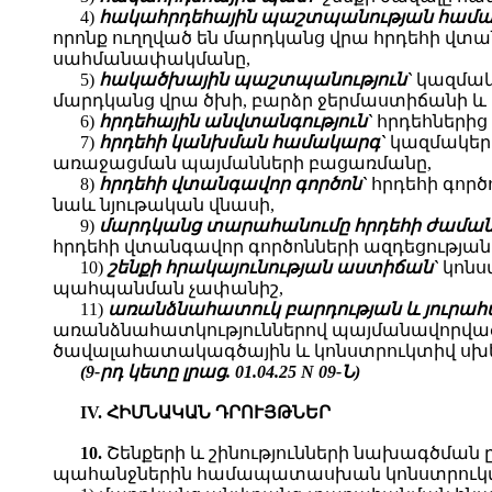
4)
հակահրդեհային պաշտպանության համա
որոնք ուղղված են մարդկանց վրա հրդեհի վտ
սահմանափակմանը,
5)
հակածխային պաշտպանություն`
կազմակե
մարդկանց վրա ծխի, բարձր ջերմաստիճանի և 
6)
հրդեհային անվտանգություն`
հրդեհներից
7)
հրդեհի կանխման համակարգ`
կազմակերպ
առաջացման պայմանների բացառմանը,
8)
հրդեհի վտանգավոր գործոն`
հրդեհի գործ
նաև նյութական վնասի,
9)
մարդկանց տարահանումը հրդեհի ժամա
հրդեհի վտանգավոր գործոնների ազդեցության 
10)
շենքի հրակայունության աստիճան`
կոնս
պահպանման չափանիշ,
11)
առանձնահատուկ բարդության և յուրա
առանձնահատկություններով պայմանավորված ո
ծավալահատակագծային և կոնստրուկտիվ սխեմ
(9-րդ կետը լրաց. 01.04.25 N 09-Ն)
IV. ՀԻՄՆԱԿԱՆ ԴՐՈՒՅԹՆԵՐ
10.
Շենքերի և շինությունների նախագծման
պահանջներին համապատասխան կոնստրուկտի