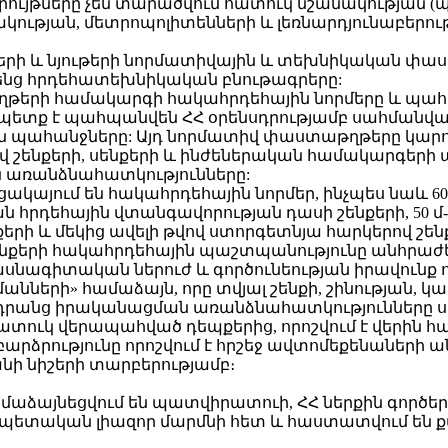
երի դրույթները չեն տարածվում հատուկ նշանակության 
թյան, մետրոպոլիտենների և լեռնարդյունաբերությա
րի և նյութերի նորմատիվային և տեխնիկական փաս
ենց հրդեհատեխնիկական բնութագրերը:
երի համակարգի հակահրդեհային նորմերը և պահանջ
ղ պետք է պահպանվեն ՀՀ օրենսդրությամբ սահման
ահանջները: Այդ նորմատիվ փաստաթղթերը կարող են
լով շենքերի, սենքերի և ինժեներական համակարգե
 առանձնահատկությունները:
ացակայում են հակահրդեհային նորմեր, ինչպես նաև 60 
ան հրդեհային վտանգավորության դասի շենքերի, 50 
քերի և մեկից ավելի թվով ստորգետնյա հարկերով շ
ենքերի հակահրդեհային պաշտպանությունը անհրաժ
ագիտական ներուժ և գործունեության իրավունք 
ների» համաձայն, որը տվյալ շենքի, շինության, 
դրանց իրականացման առանձնահատկությունները սահ
ատուկ վերապահված դեպքերից, որոշվում է վերին հա
բարձրությունը որոշվում է հրշեջ ավտոմեքենաներ
նի նիշերի տարբերությամբ։
ձայնեցվում են պատվիրատուի, ՀՀ ներքին գործեր
ղ պետական լիազոր մարմնի հետ և հաստատվում են