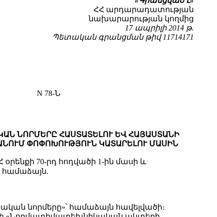
«
Գ
րանց
ված է»
ՀՀ արդարադատության
նախարարության կողմից
17 ապրիլի 2014 թ.
Պետական գրանցման թիվ 11714171
N 78-Ն
ԱԿԱՆ ՆՈՐՄԵՐԸ ՀԱՍՏԱՏԵԼՈՒ ԵՎ ՀԱՅԱՍՏԱՆԻ
ՄԱՆՈՒՄ ՓՈՓՈԽՈՒԹՅՈՒՆ ԿԱՏԱՐԵԼՈՒ ՄԱՍԻՆ
 օրենքի 70-րդ հոդվածի 1-ին մասի և
 համաձայն.
արական նորմերը»՝ համաձայն հավելվածի։
1-ի «Նորմատիվատեխնիկական ակտերի