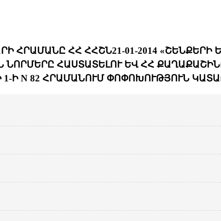
 ՀՐԱՄԱՆԸ ՀՀ ՀՀՇՆ21-01-2014 «ՇԵՆՔԵՐԻ
 ՆՈՐՄԵՐԸ ՀԱՍՏԱՏԵԼՈՒ ԵՎ ՀՀ ՔԱՂԱՔԱՇԻՆ
 1-Ի N 82 ՀՐԱՄԱՆՈՒՄ ՓՈՓՈԽՈՒԹՅՈՒՆ ԿԱՏԱ