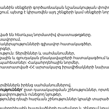
ց առանձին սենքերի գործառնական նշանակության 
քում, պետք է կիրառվեն այդ շենքերի կամ սենքերի
չված են հետևյալ նորմատիվ փաստաթղթերը.
ւսավորում,
 կազմակերպությունների գլխավոր հատակագծեր,
րգեր,
գություն: Տերմիններ և սահմանումներ,
Քաղաքային և գյուղական բնակավայրերի հատակագծում
ի պահեստներ: Հակահրդեհային նորմեր,
 հաստատված ՀՀ արտակարգ իրավիճակների նախարարի 2
երմիններն իրենց սահմանումներով.
ություններ`
ըստ դասակարգման շինություններ, որտե
որություն ունեցող նյութեր,
ւթյունից դեպի հարևան շինություններ կրակի տար
կահրդեհային հատվածների բաժանող և շենքում կր