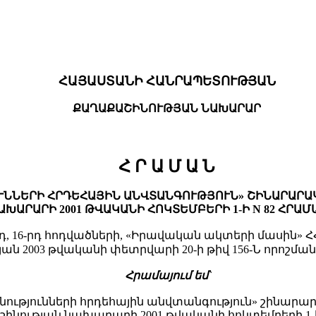
ՀԱՅԱՍՏԱՆԻ ՀԱՆՐԱՊԵՏՈՒԹՅԱՆ
ՔԱՂԱՔԱՇԻՆՈՒԹՅԱՆ ՆԱԽԱՐԱՐ
Հ Ր Ա Մ Ա Ն
ԹՅՈՒՆՆԵՐԻ ՀՐԴԵՀԱՅԻՆ ԱՆՎՏԱՆԳՈՒԹՅՈՒՆ» ՇԻՆԱՐԱՐ
ԱՐԱՐԻ 2001 ԹՎԱԿԱՆԻ ՀՈԿՏԵՄԲԵՐԻ 1-Ի N 82 ՀՐԱ
րդ, 16-րդ հոդվածների, «Իրավական ակտերի մասին» ՀՀ
2003 թվականի փետրվարի 20-ի թիվ 156-Ն որոշման
Հրամայում եմ`
 շինությունների հրդեհային անվտանգություն» շինար
ինության նախարարի 2001 թվականի հոկտեմբերի 