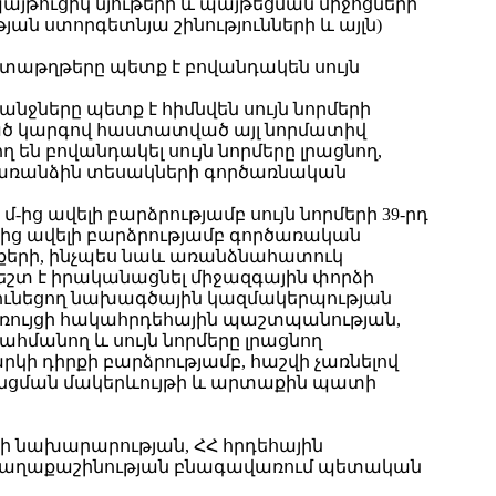
(պայթուցիկ նյութերի և պայթեցման միջոցների
ն ստորգետնյա շինությունների և այլն)
տաթղթերը պետք է բովանդակեն սույն
ները պետք է հիմնվեն սույն նորմերի
ված կարգով հաստատված այլ նորմատիվ
 բովանդակել սույն նորմերը լրացնող,
րի առանձին տեսակների գործառնական
մ-ից ավելի բարձրությամբ սույն նորմերի 39-րդ
մ-ից ավելի բարձրությամբ գործառական
ենքերի, ինչպես նաև առանձնահատուկ
եշտ է իրականացնել միջազգային փորձի
ունեցող նախագծային կազմակերպության
կառույցի հակահրդեհային պաշտպանության,
մանող և սույն նորմերը լրացնող
րկի դիրքի բարձրությամբ, հաշվի չառնելով
ի անցման մակերևույթի և արտաքին պատի
ի նախարարության, ՀՀ հրդեհային
 քաղաքաշինության բնագավառում պետական