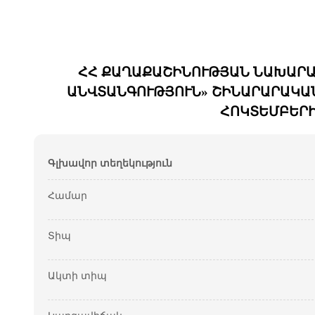
ՀՀ ՔԱՂԱՔԱՇԻՆՈՒԹՅԱՆ ՆԱԽԱՐԱՐԻ
ԱՆՎՏԱՆԳՈՒԹՅՈՒՆ» ՇԻՆԱՐԱՐԱԿԱՆ
ՀՈԿՏԵՄԲԵՐԻ
Գլխավոր տեղեկություն
Համար
Տիպ
Ակտի տիպ