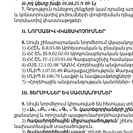
(6-րդ կետը խմբ. 01.04.25 N 09-Ն)
7.
Գոյություն ունեցող շենքերի կամ դրան
և կոնստրուկտիվ լուծումների փոփոխման դեպ
նորմատիվ փաստաթղթեր:
II. ՆՈՐՄԱՏԻՎ ՎԿԱՅԱԿՈՉՈՒՄՆԵՐ
8.
Սույն շինարարական նորմերում վկայակո
1) ՀՀՇՆ II-8.03-96 Արհեստական և բնական լո
2) ՀՀ ՇՆ III-9.02.02-03 Արդյունաբերական
3) ՀՀ ՇՆ IV-12.03.01-04 Գազաբաշխիչ համակա
4) ՀՍՏ 12.1.02-98 ''ԱԱՍՀ Հրդեհային անվտան
5) ՍՆիՊ 2.07.01-89 Քաղաքաշինություն: 
6) ՍՆիՊ II-106-79 Նավթի և նավթամթերքներ
7) «Հրդեհային անվտանգության կանոններ»
III. ՏԵՐՄԻՆՆԵՐ ԵՎ ՍԱՀՄԱՆՈՒՄՆԵՐ
9.
Սույն նորմերում կիրառված են հետևյալ տ
1)
«Ա», «Բ», «Վ», «Գ», «Դ» կատեգորիաների շին
քանակով և որոշակի պայթյունահրդեհավտանգավ
2)
հակահրդեհային միջտարածություն`
շինո
նախատեսված տարածություն,
3)
հակահրդեհային պատ`
շենքի ծավալը հա