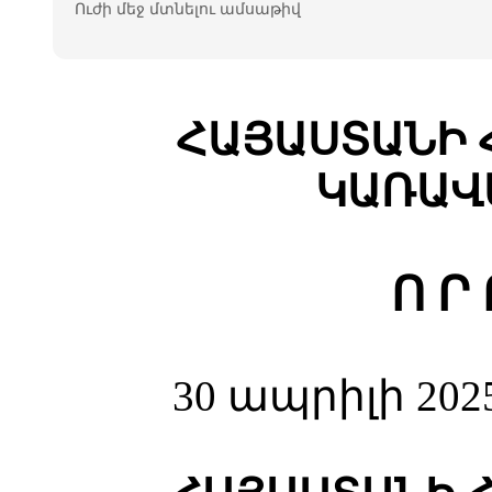
Ուժի մեջ մտնելու ամսաթիվ
ՀԱՅԱՍՏԱՆԻ 
ԿԱՌԱՎ
Ո Ր
30 ապրիլի 202