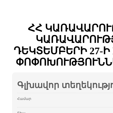
ՀՀ ԿԱՌԱՎԱՐՈՒ
ԿԱՌԱՎԱՐՈՒԹՅ
ԴԵԿՏԵՄԲԵՐԻ 27-Ի 
ՓՈՓՈԽՈՒԹՅՈՒՆՆ
Գլխավոր տեղեկությ
Համար