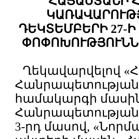
ՀԱՅԱՍՏԱՆԻ 
ԿԱՌԱՎԱՐՈՒԹՅ
ԴԵԿՏԵՄԲԵՐԻ 27-Ի 
ՓՈՓՈԽՈՒԹՅՈՒՆՆ
Ղեկավարվելով «
Հանրապետության 
համակարգի մասի
Հանրապետության օ
3-րդ մասով, «Նոր