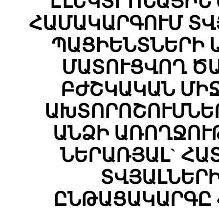
ԷԼԵԿՏՐՈՆԱՅԻՆ
ՀԱՄԱԿԱՐԳՈՒՄ ՏՎ
ՊԱՑԻԵՆՏՆԵՐԻ 
ՄԱՏՈՒՑՎՈՂ Ծ
ԲԺՇԿԱԿԱՆ ՄԻ
ԱԽՏՈՐՈՇՈՒՄՆԵՐ
ԱՆՁԻ ԱՌՈՂՋՈՒ
ՆԵՐԱՌՅԱԼ` ՀԱ
ՏՎՅԱԼՆԵՐ
ԸՆԹԱՑԱԿԱՐԳԸ 