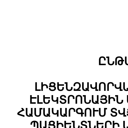
ԸՆԹ
ԼԻՑԵՆԶԱՎՈՐՎ
ԷԼԵԿՏՐՈՆԱՅԻՆ
ՀԱՄԱԿԱՐԳՈՒՄ ՏՎ
ՊԱՑԻԵՆՏՆԵՐԻ 