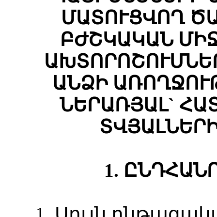
ՄԱՏՈՒՑՎՈՂ Ծ
ԲԺՇԿԱԿԱՆ ՄԻ
ԱԽՏՈՐՈՇՈՒՄՆԵՐ
ԱՆՁԻ ԱՌՈՂՋՈՒ
ՆԵՐԱՌՅԱԼ` ՀԱ
ՏՎՅԱԼՆԵՐ
1. ԸՆԴՀԱՆ
1. Սույն ընթացա