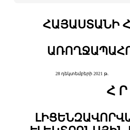
ՀԱՅԱՍՏԱՆԻ 
ԱՌՈՂՋԱՊԱՀՈ
28 դեկտեմբերի 2021 թ.
Հ Ր
ԼԻՑԵՆԶԱՎՈՐՎ