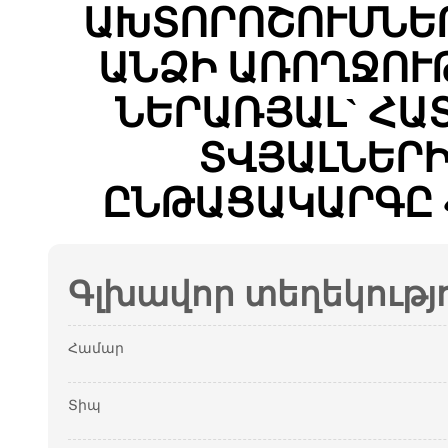
ԱԽՏՈՐՈՇՈՒՄՆԵՐ
ԱՆՁԻ ԱՌՈՂՋՈՒ
ՆԵՐԱՌՅԱԼ` ՀԱ
ՏՎՅԱԼՆԵՐ
ԸՆԹԱՑԱԿԱՐԳԸ 
Գլխավոր տեղեկությ
Համար
Տիպ