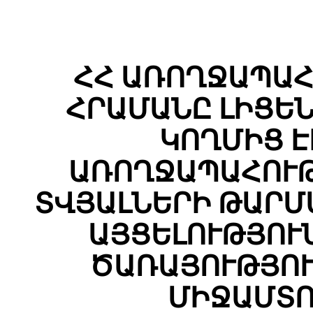
ՀՀ ԱՌՈՂՋԱՊԱՀ
ՀՐԱՄԱՆԸ ԼԻՑԵ
ԿՈՂՄԻՑ 
ԱՌՈՂՋԱՊԱՀՈՒԹ
ՏՎՅԱԼՆԵՐԻ ԹԱՐՄ
ԱՅՑԵԼՈՒԹՅՈՒ
ԾԱՌԱՅՈՒԹՅՈՒ
ՄԻՋԱՄՏՈ