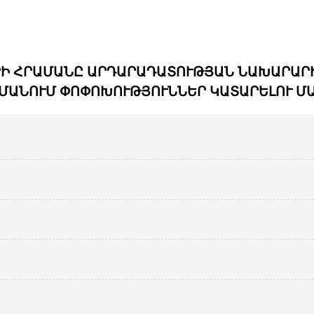
ՀՐԱՄԱՆԸ ԱՐԴԱՐԱԴԱՏՈՒԹՅԱՆ ՆԱԽԱՐԱՐԻ 20
ՄԱՆՈՒՄ ՓՈՓՈԽՈՒԹՅՈՒՆՆԵՐ ԿԱՏԱՐԵԼՈՒ Մ