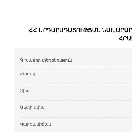
ՀՀ ԱՐԴԱՐԱԴԱՏՈՒԹՅԱՆ ՆԱԽԱՐԱՐԻ 
ՀՐԱ
Գլխավոր տեղեկություն
Համար
Տիպ
Ակտի տիպ
Կարգավիճակ