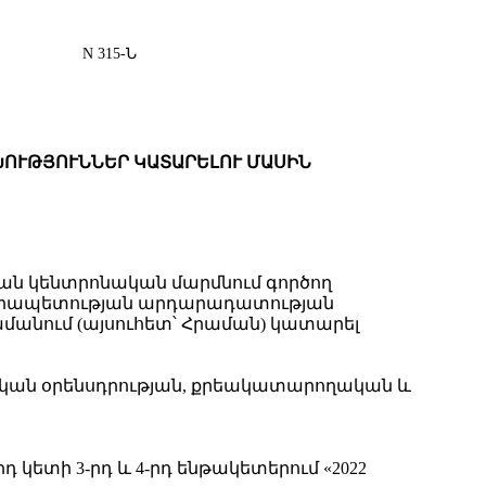
N 315-Ն
ՈԽՈՒԹՅՈՒՆՆԵՐ ԿԱՏԱՐԵԼՈՒ ՄԱՍԻՆ
ան կենտրոնական մարմնում գործող
անրապետության արդարադատության
րամանում (այսուհետ՝ Հրաման) կատարել
ական օրենսդրության, քրեակատարողական և
-րդ կետի 3-րդ և 4-րդ ենթակետերում «2022