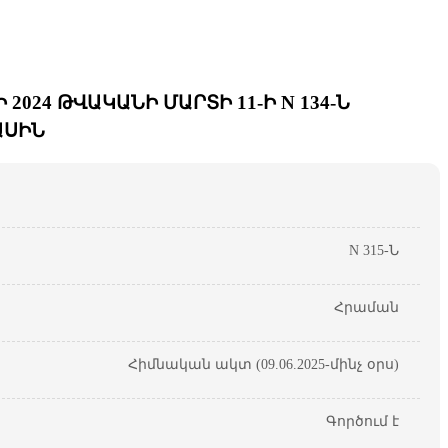
24 ԹՎԱԿԱՆԻ ՄԱՐՏԻ 11-Ի N 134-Ն
ԱՍԻՆ
N 315-Ն
Հրաման
Հիմնական ակտ (09.06.2025-մինչ օրս)
Գործում է