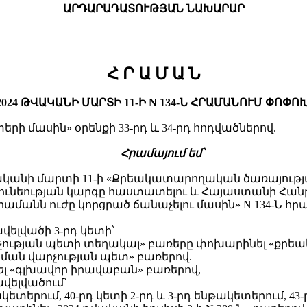
ԱՐԴԱՐԱԴԱՏՈՒԹՅԱՆ ՆԱԽԱՐԱՐ
Հ Ր Ա Մ Ա Ն
24 ԹՎԱԿԱՆԻ ՄԱՐՏԻ 11-Ի N 134-Ն ՀՐԱՄԱՆՈՒՄ ՓՈՓ
 մասին» օրենքի 33-րդ և 34-րդ հոդվածներով.
Հ
րամայում եմ՝
ականի մարտի 11-ի «Քրեակատարողական ծառայությ
ունեության կարգը հաստատելու և Հայաստանի Հ
րամանն ուժը կորցրած ճանաչելու մասին» N 134-Ն հ
վելվածի 3-րդ կետի՝
րչության պետի տեղակալ» բառերը փոխարինել «քրե
ման վարչության պետ» բառերով.
ել «գլխավոր իրավաբան» բառերով,
վելվածում՝
թակետերում, 40-րդ կետի 2-րդ և 3-րդ ենթակետերում, 43