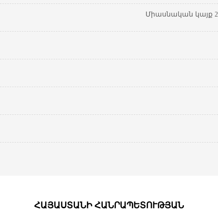
Միասնական կայք 20
ՀԱՅԱՍՏԱՆԻ ՀԱՆՐԱՊԵՏՈՒԹՅԱՆ