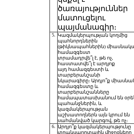
ծառայություններ
մատուցելու
պայմանագիր։
5.
Կազմակերպության կողմից
պահնորդներին
(թիկնապահներին) միասնակ
համազգեստ
տրամադրվե՞լ է, թե ոչ,
հաստատվե՞լ է արդյոք
այդ համազգեստի և
տարբերանշանի
նկարագիրը։ Արդյո՞ք միասն
համազգեստը և
տարբերանշանները
համապատասխանում են օրե
պահանջներին, և
կազմակերպության
աշխատողներն այն կրում են
սահմանված կարգով, թե ոչ։
6.
Արդյո՞ք կազմակերպությունը
տրանսպորտային միջոցները