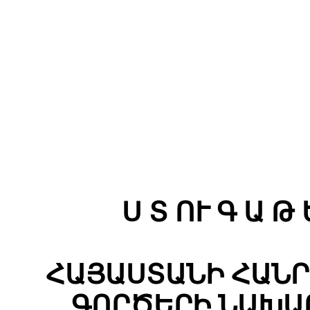
Ս Տ ՈՒ Գ Ա Թ 
ՀԱՅԱՍՏԱՆԻ ՀԱՆ
ԳՈՐԾԵՐԻ ՆԱԽԱ