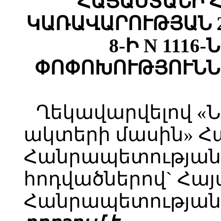
ՀԱՅԱՍՏԱՆԻ 
ԿԱՌԱՎԱՐՈՒԹՅԱՆ 2
8-Ի N 1116
ՓՈՓՈԽՈՒԹՅՈՒՆՆ
Ղեկավարվելով «
ակտերի մասին» 
Հանրապետության օ
հոդվածներով` Հա
Հանրապետության 