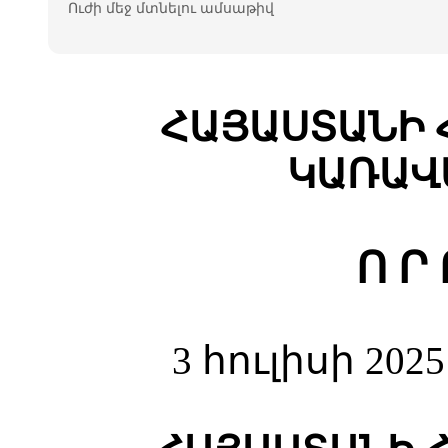
Ուժի մեջ մտնելու ամսաթիվ
ՀԱՅԱՍՏԱՆԻ 
ԿԱՌԱՎ
Ո Ր
3 հուլիսի 202