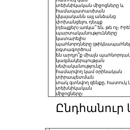
տեխնիկական միջոցները և
համապատասխան
վկայականն այլ անձանց
փոխանցելու դեպք
(դեպքեր) առկա՞ են, թե ոչ։ Իր
պարտականությունները
կատարելիս
պահնորդները (թիկնապահնե
օգտագործում
են արդյո՞ք միայն պահնորդա
կազմակերպության
սեփականությունը
համարվող կամ օրինական
տիրապետման
տակ գտնվող զենքը, հատուկ 
տեխնիկական
միջոցները։
Ընդհանուր կ