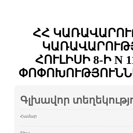
ՀՀ ԿԱՌԱՎԱՐՈՒ
ԿԱՌԱՎԱՐՈՒԹՅ
ՀՈՒԼԻՍԻ 8-Ի N 
ՓՈՓՈԽՈՒԹՅՈՒՆՆ
Գլխավոր տեղեկությ
Համար