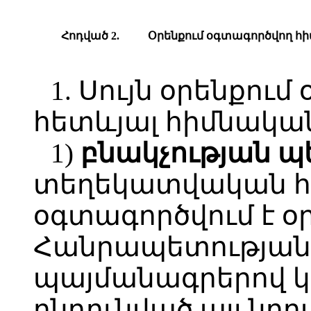
Հոդված 2.
Օրենքում
օգտագործվող
հի
1. Սույն օրենքու
հետևյալ հիմնական
1)
բնակչության
պ
տեղեկատվական հ
օգտագործվում է օ
Հանրապետության
պայմանագրերով կ
ընդունված այլ ն