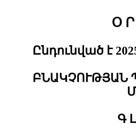
Օ Ր
Ընդունված է 202
ԲՆԱԿՉՈՒԹՅԱՆ
Մ
Գ 