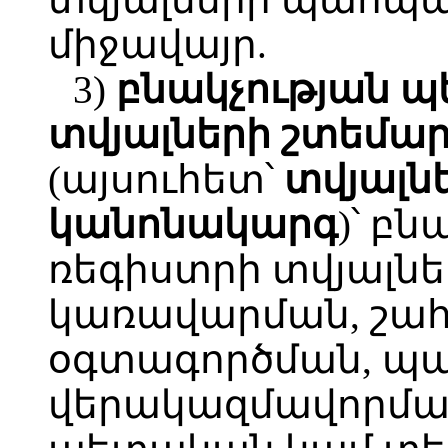
միջավայր.
3)
բնակչության
պ
տվյալների
շտեմա
(այսուհետ՝
տվյալն
կանոնակարգ
)՝ բ
ռեգիստրի տվյալն
կառավարման, շահ
օգտագործման, պ
վերակազմավորման