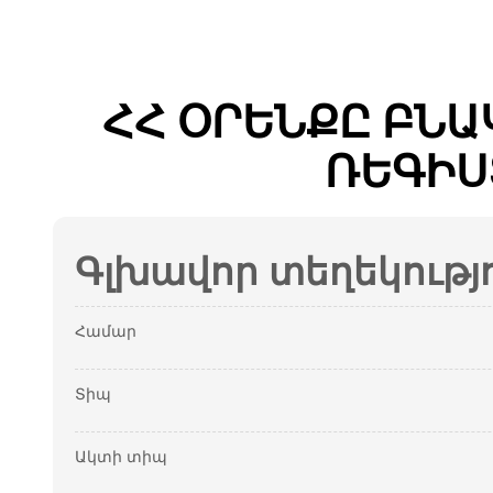
ՀՀ ՕՐԵՆՔԸ ԲՆ
ՌԵԳԻՍ
Գլխավոր տեղեկությ
Համար
Տիպ
Ակտի տիպ