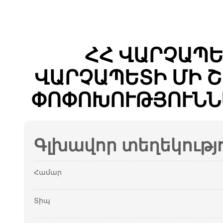
ՀՀ ՎԱՐՉԱՊԵ
ՎԱՐՉԱՊԵՏԻ ՄԻ 
ՓՈՓՈԽՈՒԹՅՈՒՆՆ
Գլխավոր տեղեկությ
Համար
Տիպ