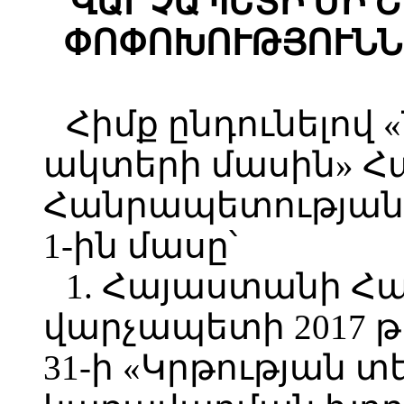
ՎԱՐՉԱՊԵՏԻ ՄԻ 
ՓՈՓՈԽՈՒԹՅՈՒՆՆ
Հիմք ընդունելով
ակտերի մասին» 
Հանրապետության օ
1-ին մասը՝
1. Հայաստանի Հ
վարչապետի 2017 
31-ի «Կրթության 