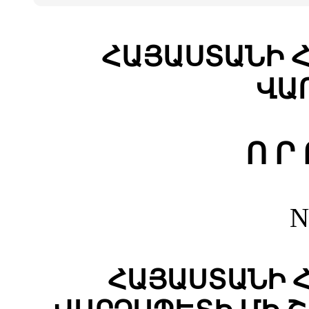
ՀԱՅԱՍՏԱՆԻ 
ՎԱ
Ո Ր 
N
ՀԱՅԱՍՏԱՆԻ 