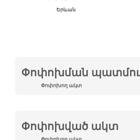
Երևան
Փոփոխման պատմութ
Փոփոխող ակտ
Փոփոխված ակտ
Փոփոխող ակտ