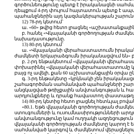
գործունեությունը պետք է իրականացնի սա
դեպքում 4-րդ փուլում հայտատուն պետք է ապ
պահանջներին այդ կազմակերպության շարու
12) 78-րդ կետում`
ա. «60» թվից հետո լրացնել «աշխատանքայի
բ. հանել «Վկայականի գործողության ժամ
նախադասությունը.
13) 80-րդ կետում`
ա. «Վկայականի վերահաստատումն իրական
ժամկետի երկարաձգումն իրականացվում են» 
բ. 2-րդ ենթակետում «վկայականի վերահաստ
փոխարինել «վկայականի վերահաստատումը կա
բայց ոչ ավելի, քան 60 աշխատանքային օրվա ը
գ. 3-րդ ենթակետը «կրկնակի չեն իրականաց
շահագործման սահմանված պահանջների շար
անցկացված թռիչքային անվտանգության և համա
արդյունքները և դրանք հավաստող փաստաթղթեր
14) 80-րդ կետից հետո լրացնել հետևյալ բովա
«80.1. Եթե վկայականի գործողության ժամ
ստուգումների և ուսումնասիրությունների արդյ
անվտանգությունը կամ ուղղակի ազդեցություն 
վկայականի գործողության ժամկետը կարող է 
սահմանված կարգով և ժամկետում վերացնելու