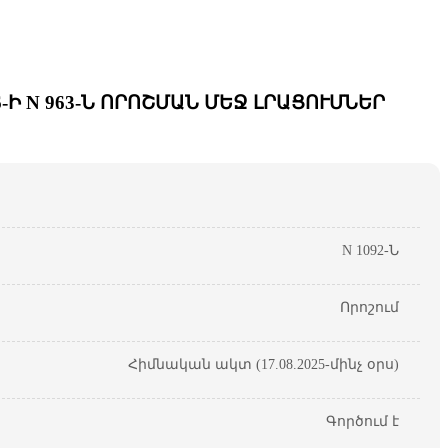
Ի N 963-Ն ՈՐՈՇՄԱՆ ՄԵՋ ԼՐԱՑՈՒՄՆԵՐ
N 1092-Ն
Որոշում
Հիմնական ակտ (17.08.2025-մինչ օրս)
Գործում է