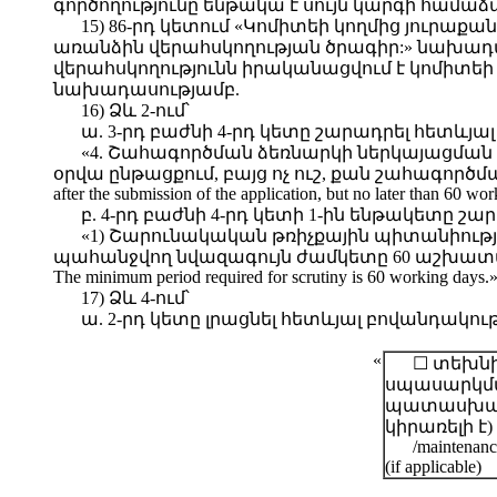
գործողությունը ենթակա է սույն կարգի համաձ
15) 86-րդ կետում «Կոմիտեի կողմից յուրա
առանձին վերահսկողության ծրագիր:» նախադա
վերահսկողությունն իրականացվում է կոմիտ
նախադասությամբ.
16) Ձև 2-ում՝
ա. 3-րդ բաժնի 4-րդ կետը շարադրել հետևյա
«4. Շահագործման ձեռնարկի ներկայացման 
օրվա ընթացքում, բայց ոչ ուշ, քան շահագործման 
after the submission of the application, but no later than 60 wo
բ. 4-րդ բաժնի 4-րդ կետի 1-ին ենթակետը շ
«1) Շարունակական թռիչքային պիտանիութ
պահանջվող նվազագույն ժամկետը 60 աշխատանքային օր է:
The minimum period required for scrutiny is 60 working days.»
17) Ձև 4-ում՝
ա. 2-րդ կետը լրացնել հետևյալ բովանդակու
«
☐ տեխն
սպասարկմ
պատասխան
կիրառելի է)
/maintenan
(if applicable)