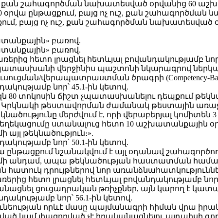
շ, քան շահագործման նախատեսված օրվանից 60 աշ
«30 օրվա ընթացքում, բայց ոչ ուշ, քան շահագործմա
ւմ, բայց ոչ ուշ, քան շահագործման նախատեսված
խատանքային» բառով.
խատանքային» բառով.
բառերից հետո լրացնել հետևյալ բովանդակությամբ ն
պատասխանի վերջինիս պաշտոնի նկարագրով ներկ
ման/վերապատրաստման ծրագրի (Competency-Based Tra
դակությամբ նոր՝ 45.1-ին կետով.
ն 80 տոկոսին ճիշտ չպատասխանելու դեպքում թեկն
։ Կրկնակի թեստավորման ժամանակ թեստային առաջ
նածությունը մերժվում է, որի վերաբերյալ կոմիտե
եղեկացումը ստանալուց հետո 10 աշխատանքային օր
լ թեկնածություն։».
դակությամբ նոր՝ 50.1-ին կետով.
ա ընթացքում նշանակվում է այլ օդանավ շահագործո
նդամ, ապա թեկնածության հաստատման համար ն
 հատուկ դրույթներով նոր առանձնահատկությունն
 բառերից հետո լրացնել հետևյալ բովանդակությամբ ն
անացնել ցուցադրական թռիչքներ, այն կարող է կատար
նդակությամբ նոր՝ 56.1-ին կետով.
ծունեության որևէ մասը պայմանագրի հիման վրա իրակա
տատված կամ լիազորված չէ իրականացնելու այդպիսի գո