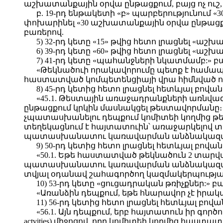
աշխատանքային օրվա ընթացքում, բայց ոչ ու
բ. 19-րդ ենթակետի «բ» պարբերությունում 
փոխարինել «30 աշխատանքային օրվա ընթացքո
բառերով.
5) 32-րդ կետը «15» թվից հետո լրացնել «աշ
6) 39-րդ կետը «60» թվից հետո լրացնել «աշ
7) 41-րդ կետը «պահանջների նկատմամբ:» 
«Թեկնածուի որակավորումը պետք է համա
հաստատված կոմպետենցիայի վրա հիմնված ուսուց
8) 45-րդ կետից հետո լրացնել հետևյալ բովան
«45․1. Թեստային առաջադրանքների առնվազ
ընթացքում կրկին մասնակցել թեստավորմանը
չպատասխանելու դեպքում կոմիտեի կողմից թեկ
տեղեկացնում է հայտատուին՝ առաջարկելով տ
պատասխանատու կառավարման անձնակազմի այ
9) 50-րդ կետից հետո լրացնել հետևյալ բովան
«50.1. Եթե հաստատված թեկնածուն 2 տարվ
պատասխանատու կառավարման անձնակազմի ա
տվյալ օդանավ շահագործող կազմակերպության
10) 53-րդ կետը «ցուցադրական թռիչքներ:»
«Առանձին դեպքում, եթե հնարավոր չէ իրակ
11) 56-րդ կետից հետո լրացնել հետևյալ բովա
«56.1. Այն դեպքում, երբ հայտատուն իր գոր
actvities) միջոցով, որը կոմիտեի կողմից հաս