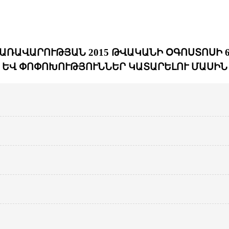
ՌԱՎԱՐՈՒԹՅԱՆ 2015 ԹՎԱԿԱՆԻ ՕԳՈՍՏՈՍԻ 6-
ԵՎ ՓՈՓՈԽՈՒԹՅՈՒՆՆԵՐ ԿԱՏԱՐԵԼՈՒ ՄԱՍԻՆ