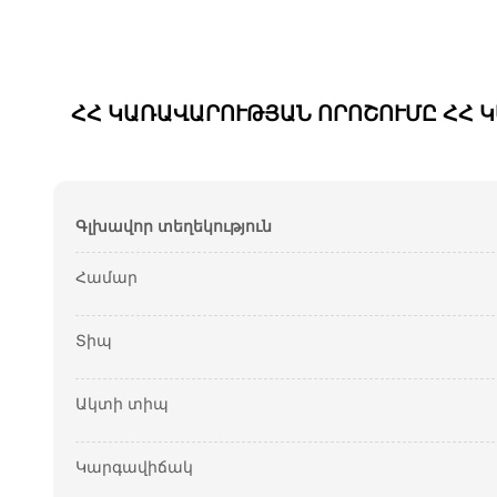
ՀՀ ԿԱՌԱՎԱՐՈՒԹՅԱՆ ՈՐՈՇՈՒՄԸ ՀՀ ԿԱ
Գլխավոր տեղեկություն
Համար
Տիպ
Ակտի տիպ
Կարգավիճակ