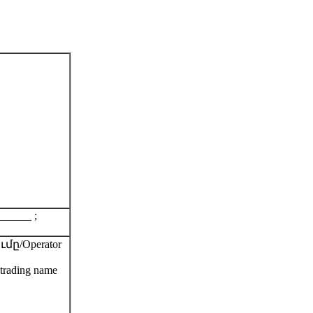
______ ;
ը/Operator
ading name