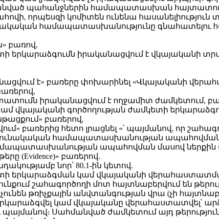
հմանված պահանջներին համապատասխան հայտատուի
ահովի, որպեսզի կոմիտեն ունենա հասանելիություն 
նակական համապատասխանությունը գնահատելու հ
ն» բառով,
կետի երկարաձգումն իրականացվում է վկայականի տր
ացվում է» բառերը փոխարինել «Վկայականի վերահ
բառերով,
ատումն իրականացվում է ողջամիտ ժամկետում, բայց 
մ վկայականի գործողության ժամկետի երկարաձգու
նթացքում» բառերով,
վում» բառերից հետո լրացնել «՝ պայմանով, որ շահա
ունակական համապատասխանության ապահովման ն
պատասխանության ապահովման մասով ներքին վերահսկո
ը (Evidence)» բառերով.
նդակությամբ նոր՝ 80.1-ին կետով.
կետի երկարաձգման կամ վկայականի վերահաստատման
ունքում շահագործողի մոտ հայտնաբերվում են թերութ
չունեն թռիչքային անվտանգության վրա (չի հայտնաբ
երկարաձգվել կամ վկայականը վերահաստատվել՝ արձ
 պայմանով։ Սահմանված ժամկետում այդ թերություն