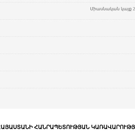
Միասնական կայք 20
ՀԱՅԱՍՏԱՆԻ ՀԱՆՐԱՊԵՏՈՒԹՅԱՆ ԿԱՌԱՎԱՐՈՒԹՅ