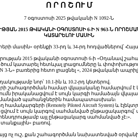
Ո Ր Ո Շ
ՈՒ Մ
7 օգոստոսի 2025 թվականի N 1092-Ն
ՅԱՆ 2015 ԹՎԱԿԱՆԻ ՕԳՈՍՏՈՍԻ 6-Ի N 963-Ն ՈՐՈՇՄ
ԿԱՏԱՐԵԼՈՒ ՄԱՍԻՆ
րի մասին» օրենքի 33-րդ և 34-րդ հոդվածներով՝ 
ւթյան 2015 թվականի օգոստոսի 6-ի «Օդանավ շահ
ծում կատարել հետևյալ լրացումները և փոփոխությու
 3-Ն» բառերից հետո լրացնել «, 2024 թվականի ապրիլի 
ակությամբ նոր՝ 10.1-ին և 10.2-րդ կետերով.
երի շահագործման համար վկայականը համարվում է
 իրականացվում է սույն կարգի համաձայն վկայա
սահմանված պահանջներին համապատասխան։
ամակարգերի (Remotely Piloted Aircraft System) և 
վում է սույն կարգով սահմանված ընթացակարգով՝
րենսդրությամբ այլ ընթացակարգ սահմանված չէ։».
խատանքային» բառով․
 բայց ոչ ուշ, քան շահագործման նախատեսված օրվանի