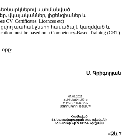
ձեռնարկներով սահմանված
 վկայականներ, լիցենզիաներ և
se CV, Certificates, Licences etc)
ցվող պահանջների համաձայն կազմված և
be based on a Competency-Based Training (CBT)
 օրը:
Մ. Գրիգորյան
07.08.2025
ՀԱՎԱՍՏՎԱԾ Է
ԷԼԵԿՏՐՈՆԱՅԻՆ
ՍՏՈՐԱԳՐՈՒԹՅԱՄԲ
Հավելված
ՀՀ կառավարության 2025 թվականի
օգոստոսի 7-ի N 1092-Ն որոշման
«
Ձև 7