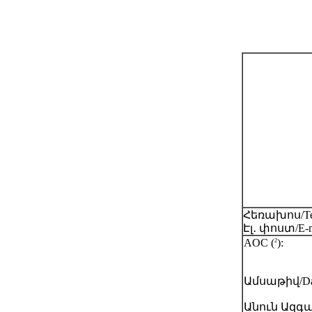
Հեռախոս/Tel
Էլ․ փոստ/E-m
AOC (
):
2
Ամսաթիվ/Dat
Անուն Ազգան