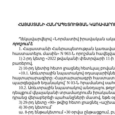
ՀԱՅԱՍՏԱՆԻ ՀԱՆՐԱՊԵՏՈՒԹՅԱՆ ԿԱՌԱՎԱՐՈՒԹ
Ղեկավարվելով «Նորմատիվ իրավական ակտե
որոշում է.
1. Հայաստանի Հանրապետության կառավարո
հաստատելու մասին» N 963-Ն որոշման հավելվա
1) 2-րդ կետը «2022 թվականի փետրվարի 11-ի N
բառերով.
2) 10-րդ կետից հետո լրացնել հետևյալ բովանդ
«10.1. Առևտրային նպատակով օդապարիկն
հայտարարագիրը։ Հայտարարագրի հաստատումն
պարզեցված եղանակով՝ N 03-Ն հրամանով 
10.2. Առևտրային նպատակով անօդաչու թռչող հ
դեպքում վկայականի տրամադրումն իրականաց
դրանց վերաբերելի պահանջների մասով, եթե օ
3) 29-րդ կետը «90» թվից հետո լրացնել «աշ
4) 30-րդ կետում՝
ա. 8-րդ ենթակետում «30 օրվա ընթացքում,