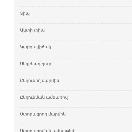
Տիպ
Ակտի տիպ
Կարգավիճակ
Սկզբնաղբյուր
Ընդունող մարմին
Ընդունման ամսաթիվ
Ստորագրող մարմին
Ստորագրման ամսաթիվ