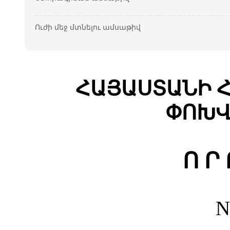
Ուժի մեջ մտնելու ամսաթիվ
ՀԱՅԱՍՏԱՆԻ 
ՓՈԽՎ
Ո Ր 
N