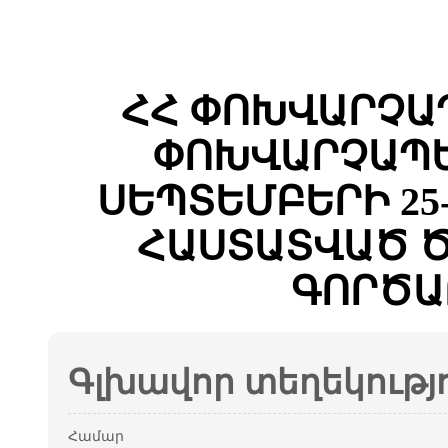
ՀՀ ՓՈԽՎԱՐՉԱ
ՓՈԽՎԱՐՉԱՊԵ
ՍԵՊՏԵՄԲԵՐԻ 25-
ՀԱՍՏԱՏՎԱԾ Ծ
ԳՈՐԾԱ
Գլխավոր տեղեկությ
Համար