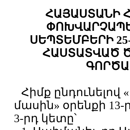
ՀԱՅԱՍՏԱՆԻ 
ՓՈԽՎԱՐՉԱՊԵ
ՍԵՊՏԵՄԲԵՐԻ 25-
ՀԱՍՏԱՏՎԱԾ 
ԳՈՐԾԱ
Հիմք ընդունելով
մասին» օրենքի 13-
3-րդ կետը՝