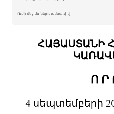
Ուժի մեջ մտնելու ամսաթիվ
ՀԱՅԱՍՏԱՆԻ 
ԿԱՌԱՎ
Ո Ր
4 սեպտեմբերի 20