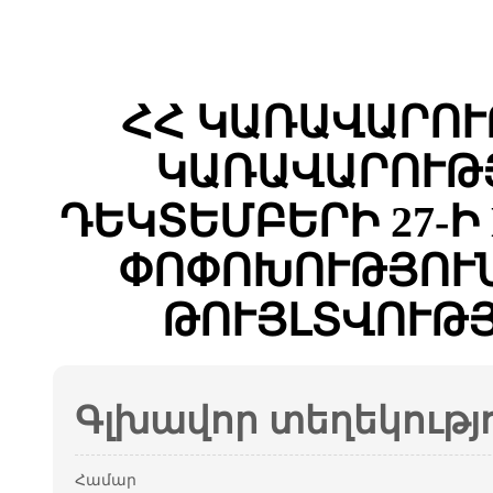
ՀՀ ԿԱՌԱՎԱՐՈՒ
ԿԱՌԱՎԱՐՈՒԹՅ
ԴԵԿՏԵՄԲԵՐԻ 27-Ի 
ՓՈՓՈԽՈՒԹՅՈՒՆ
ԹՈՒՅԼՏՎՈՒԹՅ
Գլխավոր տեղեկությ
Համար