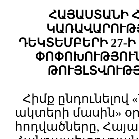
ՀԱՅԱՍՏԱՆԻ 
ԿԱՌԱՎԱՐՈՒԹՅ
ԴԵԿՏԵՄԲԵՐԻ 27-Ի 
ՓՈՓՈԽՈՒԹՅՈՒՆ
ԹՈՒՅԼՏՎՈՒԹՅ
Հիմք ընդունելով
ակտերի մասին» օրե
հոդվածները, Հայ