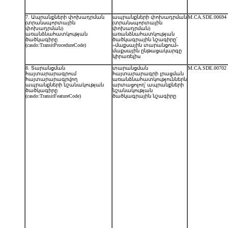
7. Ապրանքների փոխադրման
ապրանքների փոխադրման
M.CA.SDE.00694
(տրանսպորտային
(տրանսպորտային
փոխադրման)
փոխադրման)
առանձնահատկության
առանձնահատկության
ծածկագիրը
ծածկագրային նշագիրը՝
(casdo:TransitProcedureCode)
«մաքսային տարանցում»
մաքսային ընթացակարգը
կիրառելիս
8. Տարանցման
տարանցման
M.CA.SDE.00702
հայտարարագրում
հայտարարագրի լրացման
հայտարարագրվող
առանձնահատկություններն
ապրանքների նշանակության
արտացոլող՝ ապրանքների
ծածկագիրը
նշանակության
(casdo:TransitFeatureCode)
ծածկագրային նշագիրը