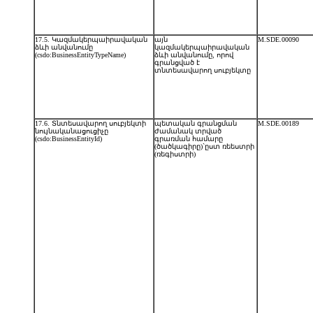
17.5. Կազմակերպաիրավական
այն
M.SDE.00090
ձևի անվանումը
կազմակերպաիրավական
(csdo:BusinessEntityTypeName)
ձևի անվանումը, որով
գրանցված է
տնտեսավարող սուբյեկտը
17.6. Տնտեսավարող սուբյեկտի
պետական գրանցման
M.SDE.00189
նույնականացուցիչը
ժամանակ տրված
(csdo:BusinessEntityId)
գրառման համարը
(ծածկագիրը)`ըստ ռեեստրի
(ռեգիստրի)