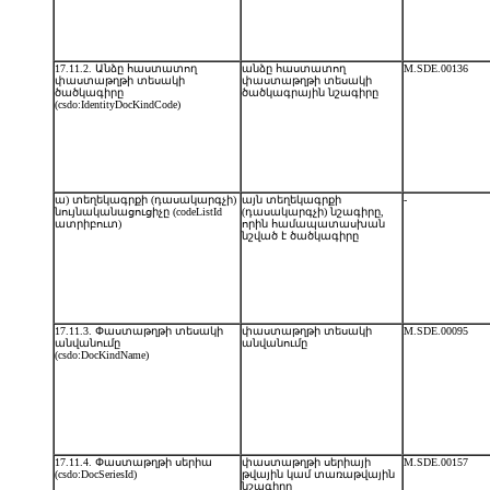
17.11.2. Անձը հաստատող
անձը հաստատող
M.SDE.00136
փաստաթղթի տեսակի
փաստաթղթի տեսակի
ծածկագիրը
ծածկագրային նշագիրը
(csdo:IdentityDocKindCode)
ա) տեղեկագրքի (դասակարգչի)
այն տեղեկագրքի
-
նույնականացուցիչը (codeListId
(դասակարգչի) նշագիրը,
ատրիբուտ)
որին համապատասխան
նշված է ծածկագիրը
17.11.3. Փաստաթղթի տեսակի
փաստաթղթի տեսակի
M.SDE.00095
անվանումը
անվանումը
(csdo:DocKindName)
17.11.4. Փաստաթղթի սերիա
փաստաթղթի սերիայի
M.SDE.00157
(csdo:DocSeriesId)
թվային կամ տառաթվային
նշագիրը