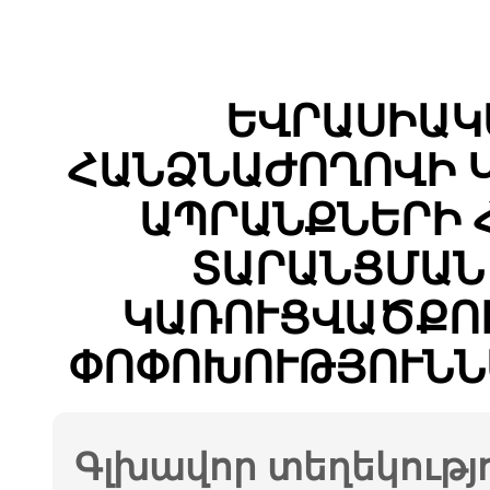
ԵՎՐԱՍԻԱԿ
ՀԱՆՁՆԱԺՈՂՈՎԻ 
ԱՊՐԱՆՔՆԵՐԻ 
ՏԱՐԱՆՑՄԱՆ
ԿԱՌՈՒՑՎԱԾՔՈՒ
ՓՈՓՈԽՈՒԹՅՈՒՆՆ
Գլխավոր տեղեկությ