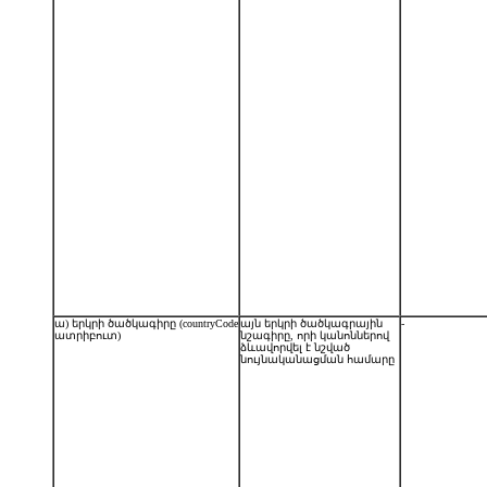
ա) երկրի ծածկագիրը (countryCode
այն երկրի ծածկագրային
-
ատրիբուտ)
նշագիրը, որի կանոններով
ձևավորվել է նշված
նույնականացման համարը