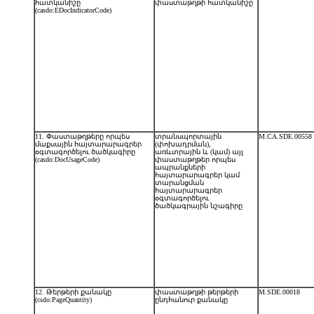
հատկանիշը
փաստաթղթի հատկանիշը
(casdo:EDocIndicatorCode)
11. Փաստաթղթերը որպես
տրանսպորտային
M.CA.SDE.00558
մաքսային հայտարարագրեր
(փոխադրման),
օգտագործելու ծածկագիրը
առևտրային և (կամ) այլ
(casdo:DocUsageCode)
փաստաթղթեր որպես
ապրանքների
հայտարարագրեր կամ
տարանցման
հայտարարագրեր
օգտագործելու
ծածկագրային նշագիրը
12. Թերթերի քանակը
փաստաթղթի թերթերի
M.SDE.00018
(csdo:РageQuantity)
ընդհանուր քանակը