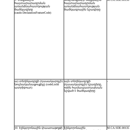
հայտարարագրման
հայտարարագրման
առանձնահատկության
առանձնահատկության
ծածկագիրը
ծածկագրային նշագիրը
(casdo:DeclarationFeatureCode)
ա) տեղեկագրքի (դասակարգչի)
այն տեղեկագրքի
-
նույնականացուցիչը (codeListId
(դասակարգչի) նշագիրը,
ատրիբուտ)
որին համապատասխան
նշված է ծածկագիրը
10. Էլեկտրոնային փաստաթղթի
էլեկտրոնային
M.CA.SDE.00135