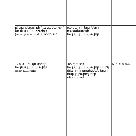
բ) տեղեկագրքի (դասակարգչի)
աշխարհի երկրների
-
նույնականացուցիչը
դասակարգչի
(countryCodeListId ատրիբուտ)
նույնականացուցիչը
17.8. Հարկ վճարողի
սուբյեկտի
M.SDE.00025
նույնականացուցիչը
նույնականացուցիչը՝ հարկ
(csdo:TaxpayerId)
վճարողի գրանցման երկրի
հարկ վճարողների
ռեեստրում