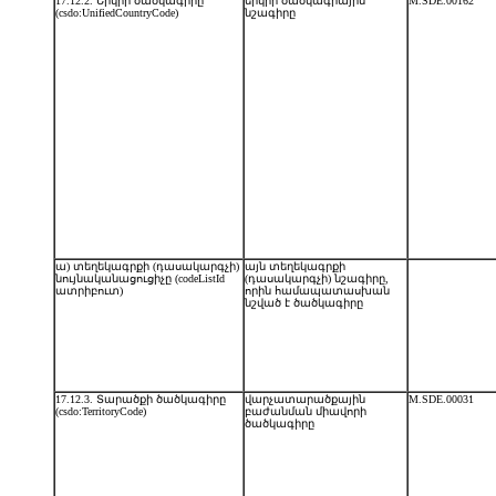
17.12.2. Երկրի ծածկագիրը
երկրի ծածկագրային
M.SDE.00162
(csdo:UnifiedCountryCode)
նշագիրը
ա) տեղեկագրքի (դասակարգչի)
այն տեղեկագրքի
նույնականացուցիչը (codeListId
(դասակարգչի) նշագիրը,
ատրիբուտ)
որին համապատասխան
նշված է ծածկագիրը
17.12.3. Տարածքի ծածկագիրը
վարչատարածքային
M.SDE.00031
(csdo:TerritoryCode)
բաժանման միավորի
ծածկագիրը