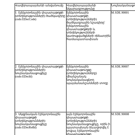
Վավերապայմանի անվանումը
Վավերապայմանի
Նույնականացո
նկարագրությունը
1. Էլեկտրոնային փաստաթղթի
էլեկտրոնային
M.SDE.90001
(տեղեկությունների) ծածկագիրը
փաստաթղթի
(csdo:EDocCode)
(տեղեկությունների)
ծածկագրային նշագիրը՝
էլեկտրոնային
փաստաթղթերի և
տեղեկությունների
կառուցվածքների ռեեստրին
համապատասխան
2. Էլեկտրոնային փաստաթղթի
էլեկտրոնային
M.SDE.90007
(տեղեկությունների)
փաստաթուղթը
նույնականացուցիչը
(տեղեկությունները)
(csdo:EDocId)
միանշանակ
նույնականացնող
պայմանանշանների տողը
3. Սկզբնական էլեկտրոնային
այն էլեկտրոնային
M.SDE.90008
փաստաթղթի
փաստաթղթի
(տեղեկությունների)
(տեղեկությունների)
նույնականացուցիչը
նույնականացուցիչը, որին ի
(csdo:EDocRefId)
պատասխան ձևավորվել է
տվյալ էլեկտրոնային
փաստաթուղթը