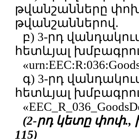
թվանշանները փոխա
թվանշաններով.
բ) 3-րդ վանդակու
հետևյալ խմբագրու
«urn:EEC:R:036:GoodsD
գ) 3-րդ վանդակու
հետևյալ խմբագրու
«EEC_R_036_GoodsDecl
(2-րդ կետը փոփ., 
115)