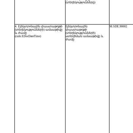
(տեղեկությունները)
4. Էլեկտրոնային փաստաթղթի
էլեկտրոնային
M.SDE.90002
(տեղեկությունների) ամսաթիվը
փաստաթղթի
և ժամը
(տեղեկությունների)
(csdo:EDocDateTime)
ստեղծման ամսաթիվը և
ժամը