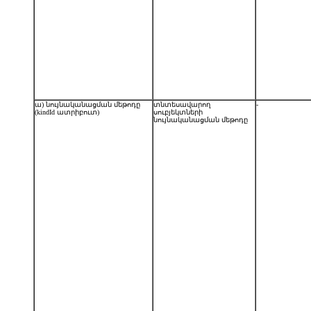
ա) նույնականացման մեթոդը
տնտեսավարող
-
(kindId ատրիբուտ)
սուբյեկտների
նույնականացման մեթոդը