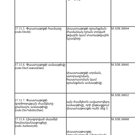
17.11.5. Փաստաթղթի համարը
փաստաթղթի գրանցման
M.SDE.00044
(csdo:DocId)
ժամանակ դրան տրված
թվային կամ տառաթվային
նշագիրը
17.11.6. Փաստաթղթի ամսաթիվը
M.SDE.00045
(csdo:DocCreationDate)
փաստաթղթի տրման,
ստորագրման,
հաստատման կամ
գրանցման ամսաթիվը
M.SDE.00052
17.11.7. Փաստաթղթի
այն ժամկետն ավարտվելու
գործողության ժամկետը
ամսաթիվը, որի ընթացքում
լրանալու ամսաթիվը
փաստաթուղթն ուժի մեջ է
(csdo:DocValidityDate)
17.11.8. Լիազորված մարմնի
M.SDE.00068
նույնականացուցիչը
(csdo:AuthorityId)
փաստաթուղթը
տրամադրած պետական