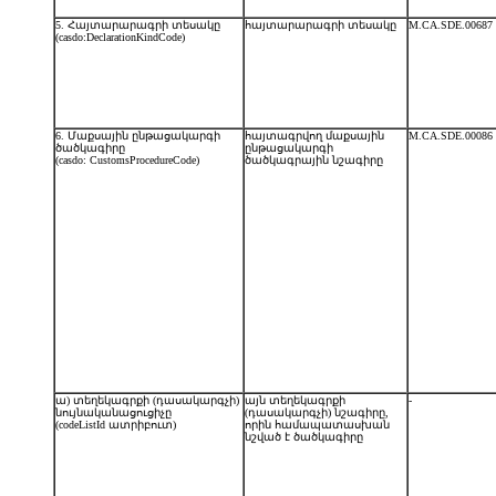
5. Հայտարարագրի տեսակը
հայտարարագրի տեսակը
M.CA.SDE.00687
(casdo:DeclarationKindCode)
6. Մաքսային ընթացակարգի
հայտագրվող մաքսային
M.CA.SDE.00086
ծածկագիրը
ընթացակարգի
(casdo: CustomsProcedureCode)
ծածկագրային նշագիրը
ա) տեղեկագրքի (դասակարգչի)
այն տեղեկագրքի
-
նույնականացուցիչը
(դասակարգչի) նշագիրը,
(codeListId ատրիբուտ)
որին համապատասխան
նշված է ծածկագիրը