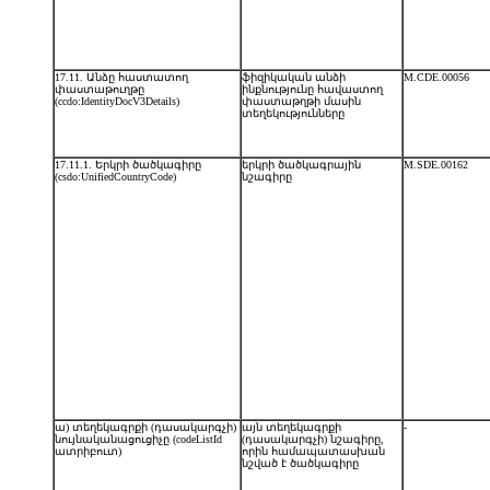
17.11. Անձը հաստատող
ֆիզիկական անձի
M.CDE.00056
փաստաթուղթը
ինքնությունը հավաստող
(ccdo:IdentityDocV3Details)
փաստաթղթի մասին
տեղեկությունները
17.11.1. Երկրի ծածկագիրը
երկրի ծածկագրային
M.SDE.00162
(csdo:UnifiedCountryCode)
նշագիրը
ա) տեղեկագրքի (դասակարգչի)
այն տեղեկագրքի
-
նույնականացուցիչը (codeListId
(դասակարգչի) նշագիրը,
ատրիբուտ)
որին համապատասխան
նշված է ծածկագիրը