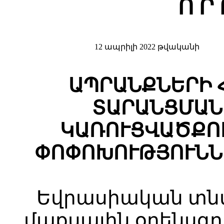
Ո Ր 
12 ապրիլի 2022 թվականի
ԱՊՐԱՆՔՆԵՐԻ 
ՏԱՐԱՆՑՄԱՆ
ԿԱՌՈՒՑՎԱԾՔՈ
ՓՈՓՈԽՈՒԹՅՈՒՆՆ
Եվրասիական տն
մաքսային օրենսգրք