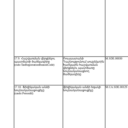
17.9. Հաշվառման վերցնելու
Ռուսաստանի
M.SDE.00030
պատճառի ծածկագիրը
Դաշնությունում սուբյեկտին
(csdo:TaxRegistrationReasonCode)
հարկային հաշվառման
վերցնելու պատճառը
նույնականացնող
ծածկագիրը
17.10. Ֆիզիկական անձի
ֆիզիկական անձի եզակի
M.CA.SDE.00129
նույնականացուցիչը
նույնականացուցիչը
(casdo:PersonId)