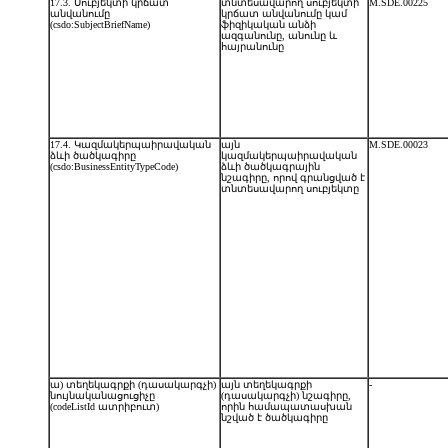
17.3. Սուբյեկտի կրճատ
տնտեսավարող սուբյեկտի
M.SDE.00225
անվանումը
կրճատ անվանումը կամ
(csdo:SubjectBriefName)
ֆիզիկական անձի
ազգանունը, անունը և
հայրանունը
17.4. Կազմակերպաիրավական
այն
M.SDE.00023
ձևի ծածկագիրը
կազմակերպաիրավական
(csdo:BusinessEntityTypeCode)
ձևի ծածկագրային
նշագիրը, որով գրանցված է
տնտեսավարող սուբյեկտը
ա) տեղեկագրքի (դասակարգչի)
այն տեղեկագրքի
-
նույնականացուցիչը
(դասակարգչի) նշագիրը,
(codeListId ատրիբուտ)
որին համապատասխան
նշված է ծածկագիրը