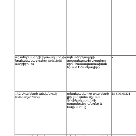
ա) տեղեկագրքի (դասակարգչի)
այն տեղեկագրքի
-
նույնականացուցիչը (codeListId
(դասակարգչի) նշագիրը,
ատրիբուտ)
որին համապատասխան
նշված է ծածկագիրը
17.2 Սուբյեկտի անվանումը
տնտեսավարող սուբյեկտի
M.SDE.00224
(csdo:SubjectName)
լրիվ անվանումը կամ
ֆիզիկական անձի
ազգանունը, անունը և
հայրանունը