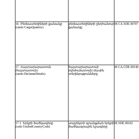
16. Բեռնատեղիների քանակը
բեռնատեղիների ընդհանուր
M.CA.SDE.00707
(casdo:CargoQuantity)
քանակը
17. Հայտարարատուն
հայտարարատուի
M.CA.CDE.00140
(հայտատուն)
(դիմումատուի) մասին
(cacdo:DeclarantDetails)
տեղեկությունները
17.1. Երկրի ծածկագիրը
սուբյեկտի գրանցման երկրի
M.SDE.00162
(csdo:UnifiedCountryCode)
ծածկագրային նշագիրը