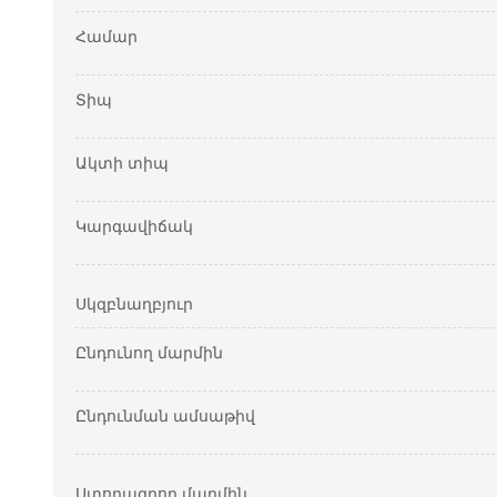
Համար
Տիպ
Ակտի տիպ
Կարգավիճակ
Սկզբնաղբյուր
Ընդունող մարմին
Ընդունման ամսաթիվ
Ստորագրող մարմին