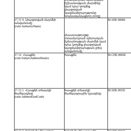
իշխանության մարմինը
կամ դրա կողմից
լիազորված
կազմակերպությունը
նույնականացնող տողը
17.11.9. Լիազորված մարմնի
M.SDE.00066
անվանումը
(csdo:AuthorityName)
փաստաթուղթը
տրամադրած պետական
իշխանության մարմնի կամ
դրա կողմից լիազորված
կազմակերպության լրիվ
անվանումը
17.12. Հասցեն
հասցեն
M.CDE.00058
(ccdo:SubjectAddressDetails)
17.12.1. Հասցեի տեսակի
հասցեի տեսակի
M.SDE.00192
ծածկագիրը
ծածկագրային նշագիրը
(csdo:AddressKindCode)