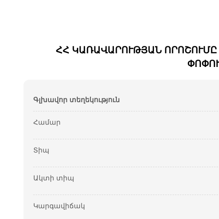
ՀՀ ԿԱՌԱՎԱՐՈՒԹՅԱՆ ՈՐՈՇՈՒՄԸ Հ
ՓՈՓՈԽ
Գլխավոր տեղեկություն
Համար
Տիպ
Ակտի տիպ
Կարգավիճակ