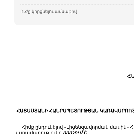
Ուժը կորցնելու ամսաթիվ
Հ
ՀԱՅԱՍՏԱՆԻ ՀԱՆՐԱՊԵՏՈՒԹՅԱՆ ԿԱՌԱՎԱՐՈՒԹՅԱ
Հիմք ընդունելով «Լիցենզավորման մասին
կառավարությունը
որոշում է.