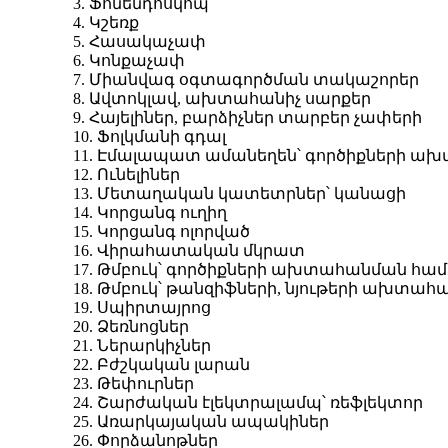
3. Ֆոնենդոսկոպ
4. Կշեռք
5. Հասակաչափ
6. Կոնքաչափ
7. Միանվագ օգտագործման տակաշորեր
8. Ավտոկլավ, ախտահանիչ սարքեր
9. Հայելիներ, բարձիչներ տարբեր չափերի
10. Ֆոլկմանի գդալ
11. Էմալապատ ամանեղեն՝ գործիքների 
12. Ունելիներ
13. Մետաղական կատետրներ՝ կանացի
14. Կորցանգ ուղիղ
15. Կորցանգ ոլորված
16. Վիրահատական մկրատ
17. Թմբուկ՝ գործիքների ախտահանման հա
18. Թմբուկ՝ թանզիֆների, նյութերի ախտա
19. Սպիրտայրոց
20. Ձեռնոցներ
21. Ներարկիչներ
22. Բժշկական լարան
23. Թեփուրներ
24. Շարժական էլեկտրալամպ՝ ռեֆլեկտոր
25. Առարկայական ապակիներ
26. Փորձանոթներ