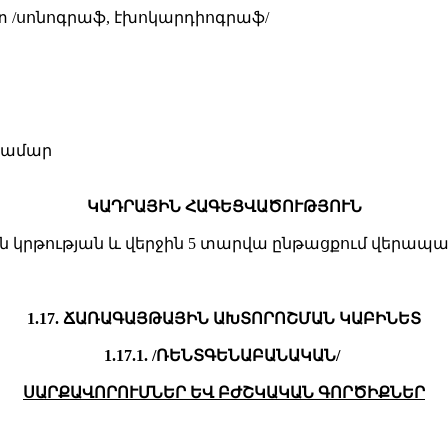
 /սոնոգրաֆ, էխոկարդիոգրաֆ/
 համար
ԿԱԴՐԱՅԻՆ ՀԱԳԵՑՎԱԾՈՒԹՅՈՒՆ
 կրթության և վերջին 5 տարվա ընթացքում վերապ
1.17. ՃԱՌԱԳԱՅԹԱՅԻՆ ԱԽՏՈՐՈՇՄԱՆ ԿԱԲԻՆԵՏ
1.17.1. /ՌԵՆՏԳԵՆԱԲԱՆԱԿԱՆ/
ՍԱՐՔԱՎՈՐՈՒՄՆԵՐ ԵՎ ԲԺՇԿԱԿԱՆ ԳՈՐԾԻՔՆԵՐ