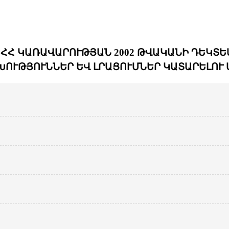
Հ ԿԱՌԱՎԱՐՈՒԹՅԱՆ 2002 ԹՎԱԿԱՆԻ ԴԵԿՏԵՄԲ
ՈՒԹՅՈՒՆՆԵՐ ԵՎ ԼՐԱՑՈՒՄՆԵՐ ԿԱՏԱՐԵԼՈՒ