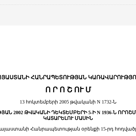
ԱՅԱՍՏԱՆԻ ՀԱՆՐԱՊԵՏՈՒԹՅԱՆ ԿԱՌԱՎԱՐՈՒԹՅՈ
Ո Ր Ո Շ ՈՒ Մ
13 հոկտեմբերի 2005 թվականի N 1732-Ն
Ն 2002 ԹՎԱԿԱՆԻ ԴԵԿՏԵՄԲԵՐԻ 5-Ի N 1936-Ն ՈՐՈ
ԿԱՏԱՐԵԼՈՒ ՄԱՍԻՆ
» Հայաստանի Հանրապետության օրենքի 15-րդ հոդվ