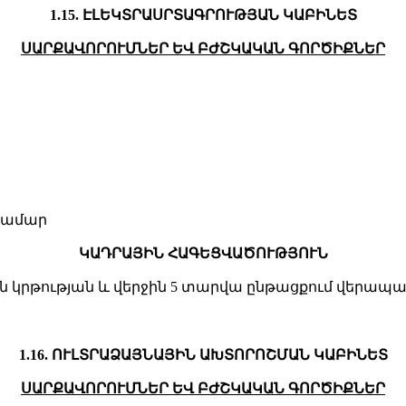
1.15. ԷԼԵԿՏՐԱՍՐՏԱԳՐՈՒԹՅԱՆ ԿԱԲԻՆԵՏ
ՍԱՐՔԱՎՈՐՈՒՄՆԵՐ ԵՎ ԲԺՇԿԱԿԱՆ ԳՈՐԾԻՔՆԵՐ
 համար
ԿԱԴՐԱՅԻՆ ՀԱԳԵՑՎԱԾՈՒԹՅՈՒՆ
 կրթության և վերջին 5 տարվա ընթացքում վերապ
1.16. ՈՒԼՏՐԱՁԱՅՆԱՅԻՆ ԱԽՏՈՐՈՇՄԱՆ ԿԱԲԻՆԵՏ
ՍԱՐՔԱՎՈՐՈՒՄՆԵՐ ԵՎ ԲԺՇԿԱԿԱՆ ԳՈՐԾԻՔՆԵՐ