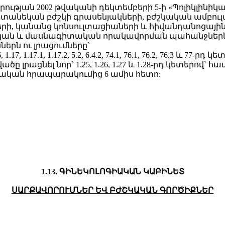
թյան 2002 թվականի դեկտեմբերի 5-ի «Պոլիկլինիկ
անեկան բժշկի գրասենյակների, բժշկական ամբուլ
րի, կանանց կոնսուլտացիաների և հիվանդանոցային
 և մասնագիտական որակավորման պահանջներն ու
երն ու լրացումները`
1.17, 1.17.1, 1.17.2, 5.2, 6.4.2, 74.1, 76.1, 76.2, 76.3 և 
ը լրացնել նոր` 1.25, 1.26, 1.27 և 1.28-րդ կետերով` 
տոնական հրապարակումից 6 ամիս հետո:
1.13. ԳԻՆԵԿՈԼՈԳԻԱԿԱՆ ԿԱԲԻՆԵՏ
ՍԱՐՔԱՎՈՐՈՒՄՆԵՐ ԵՎ ԲԺՇԿԱԿԱՆ ԳՈՐԾԻՔՆԵՐ