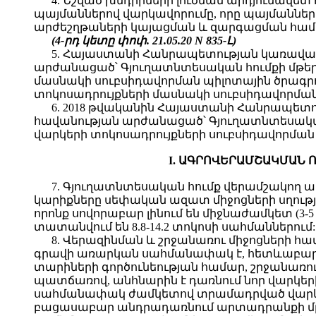
4. Նշված խնդիրների լուծման արդյունավե
պայմաններով վարկավորումը, որը պայմաննե
արժեշղթաների կայացման և զարգացման համ
(4-րդ կետը փոփ. 21.05.20 N 835-Լ)
5. Հայաստանի Հանրապետության կառավարո
արժանացած՝ Գյուղատնտեսական հումքի մթեր
մասնակի սուբսիդավորման պիլոտային ծրագր
տոկոսադրույքների մասնակի սուբսիդավորման
6. 2018 թվականին Հայաստանի Հանրապետու
հավանության արժանացած՝ Գյուղատնտեսական
վարկերի տոկոսադրույքների սուբսիդավորման 
I. ԱԳՐՈՎԵՐԱՄՇԱԿՄԱՆ 
7. Գյուղատնտեսական հումք վերամշակող ա
կարիքները սեփական ազատ միջոցների սղութ
որոնք սովորաբար լինում են միջնաժամկետ (3-
տատանվում են 8.8-14.2 տոկոսի սահմաններում:
8. Վերազինման և շրջանառու միջոցների հա
գրավի առարկան սահմանափակ է, հետևաբար 
տարիների գործունեության համար, շրջանառո
պատճառով, անհնարին է դառնում նոր վարկերի
սահմանափակ ժամկետով տրամադրված վարկե
բացասաբար անդրադառնում արտադրանքի մրց