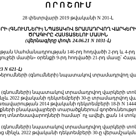
Ո Ր Ո Շ ՈՒ Մ
28 փետրվարի 2019 թվականի N 201-Լ
ՐԻ (ԳՆՈՒՄՆԵՐԻ) ՆՊԱՏԱԿՈՎ ՏՐԱՄԱԴՐՎՈՂ ՎԱՐԿԵՐ
ԾՐԱԳԻՐԸ ՀԱՍՏԱՏԵԼՈՒ ՄԱՍԻՆ
(վերնագիրը փոփ. 24.06.21 N 1031-Լ)
յան Սահմանադրության 146-րդ հոդվածի 2-րդ և 4-ր
ւջեի մասին» օրենքի 9-րդ հոդվածի 21-րդ մասը՝ 
23
N 621-Լ
)
թերումների (գնումների) նպատակով տրամադրվող վ
րի (գնումների) նպատակով տրամադրվող վարկերի տո
ինչև 2022 թվականի դեկտեմբերի 30-ը տրամադրվող վա
ավարության 2014 թվականի դեկտեմբերի 18-ի N 14
ների բնակավայրերի տարածքներում գործունեությու
ղ տնտեսավարողների համար՝ ոչ ավելի, քան 14 տոկ
րի (գնումների) նպատակով տրամադրվող վարկերի տո
ց մինչև 2022 թվականի դեկտեմբերի 30-ը վերամշակմ