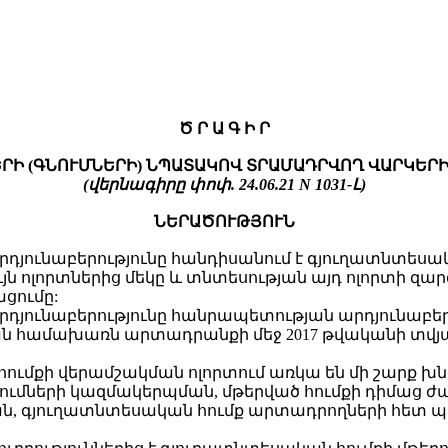
Ծ Ր Ա Գ Ի Ր
ՐԻ (ԳՆՈՒՄՆԵՐԻ) ՆՊԱՏԱԿՈՎ ՏՐԱՄԱԴՐՎՈՂ ՎԱՐԿԵՐ
(վերնագիրը փոփ. 24.06.21 N 1031-Լ)
ՆԵՐԱԾՈՒԹՅՈՒՆ
րդյունաբերությունը հանդիսանում է գյուղատնտես
 ոլորտներից մեկը և տնտեսության այդ ոլորտի զ
ցումը:
րդյունաբերությունը հանրապետության արդյունաբեր
 համախառն արտադրանքի մեջ 2017 թվականի տվյալնե
հումքի վերամշակման ոլորտում առկա են մի շարք խ
երումների կազմակերպման, մթերված հումքի դիմաց
ան, գյուղատնտեսական հումք արտադրողների հետ 