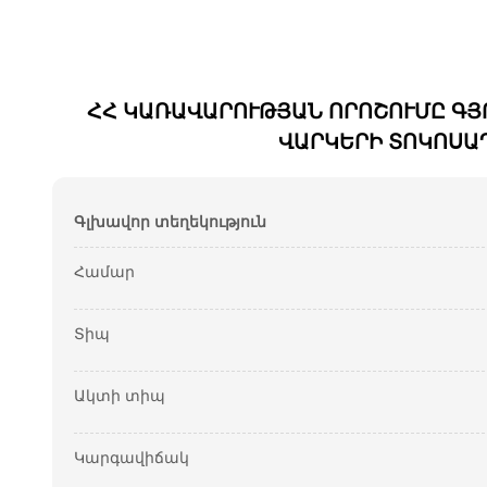
ՀՀ ԿԱՌԱՎԱՐՈՒԹՅԱՆ ՈՐՈՇՈՒՄԸ ԳՅ
ՎԱՐԿԵՐԻ ՏՈԿՈՍԱ
Գլխավոր տեղեկություն
Համար
Տիպ
Ակտի տիպ
Կարգավիճակ