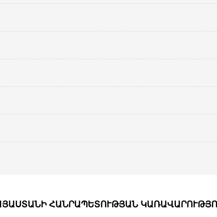
ԱՅԱՍՏԱՆԻ ՀԱՆՐԱՊԵՏՈՒԹՅԱՆ ԿԱՌԱՎԱՐՈՒԹՅՈ