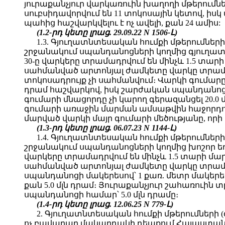
յուրաքանչյուր վարկառուին խաղողի մթերումն
սուբսիդավորվում են 11 տոկոսային կետով, ի
պահից հաշվարկվելու է ոչ ավելի, քան 24 ամիս:
(1.2-րդ կետը լրաց. 29.09.22 N 1506-Լ)
1.3. Գյուղատնտեսական հումքի մթերումնե
շրջանակում սպանդանոցների կողմից գյուղատ
30-ը վարկերը տրամադրվում են մինչև 1.5 տար
սահմանված արտոնյալ ժամկետը վարկը տրամադր
տոկոսադրույք չի սահմանվում։ Վարկի գումարը 
դրամ հաշվարկով, իսկ շարժական սպանդանոցի հ
գումարի մնացորդը չի կարող գերազանցել 20.0 
գումարի առաջին մարման ամսաթվին հաջորդող
մարված վարկի մայր գումարի մեծությանը, որի
(1.3-րդ կետը լրաց. 06.07.23 N 1144-Լ)
1.4. Գյուղատնտեսական հումքի մթերումնե
շրջանակում սպանդանոցների կողմից խոշոր եղ
վարկերը տրամադրվում են մինչև 1.5 տարի մա
սահմանված արտոնյալ ժամկետը վարկը տրամադր
սպանդանոցի մակերեսով՝ 1 քառ. մետր մակերես
քան 5.0 մլն դրամ։ Յուրաքանչյուր շահառուին 
սպանդանոցի համար՝ 5.0 մլն դրամը։
(1.4-րդ կետը լրաց. 12.06.25 N 779-Լ)
2. Գյուղատնտեսական հումքի մթերումներ
ոչ բավարար մակարդակի դեպքում Հայաստանի