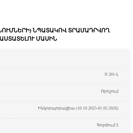
ՆՈՒՄՆԵՐԻ) ՆՊԱՏԱԿՈՎ ՏՐԱՄԱԴՐՎՈՂ
ԱՍՏԱՏԵԼՈՒ ՄԱՍԻՆ
N 201-Լ
Որոշում
Ինկորպորացիա (10.10.2025-01.05.2026)
Գործում է