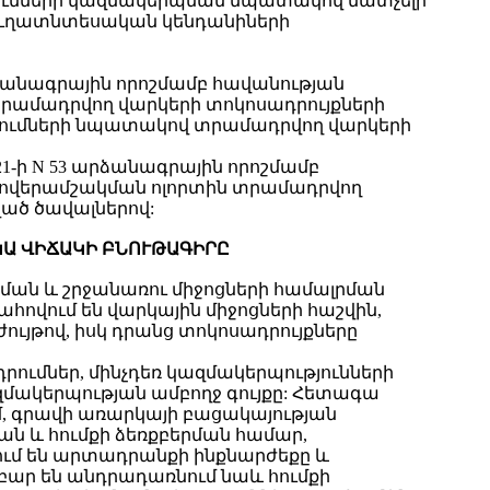
թերումների կազմակերպման նպատակով մատչելի
յուղատնտեսական կենդանիների
րձանագրային որոշմամբ հավանության
րամադրվող վարկերի տոկոսադրույքների
երումների նպատակով տրամադրվող վարկերի
1-ի N 53 արձանագրային որոշմամբ
րովերամշակման ոլորտին տրամադրվող
ված ծավալներով:
ԿԱ ՎԻՃԱԿԻ ԲՆՈՒԹԱԳԻՐԸ
նման և շրջանառու միջոցների համալրման
վում են վարկային միջոցների հաշվին,
ույթով, իսկ դրանց տոկոսադրույքները
րումներ, մինչդեռ կազմակերպությունների
ակերպության ամբողջ գույքը: Հետագա
մ, գրավի առարկայի բացակայության
ան և հումքի ձեռքբերման համար,
մ են արտադրանքի ինքնարժեքը և
ար են անդրադառնում նաև հումքի