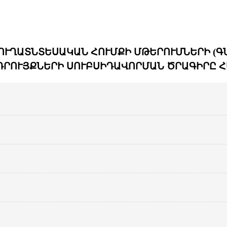
ՈՒՂԱՏՆՏԵՍԱԿԱՆ ՀՈՒՄՔԻ ՄԹԵՐՈՒՄՆԵՐԻ (Գ
ԴՐՈՒՅՔՆԵՐԻ ՍՈՒԲՍԻԴԱՎՈՐՄԱՆ ԾՐԱԳԻՐԸ Հ