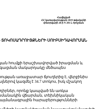
Հավելված
ՀՀ կառավարության 2019 թվականի
փետրվարի 28-ի N 201-Լ որոշման
Ի ՏՈԿՈՍԱԴՐՈՒՅՔՆԵՐԻ ՍՈՒԲՍԻԴԱՎՈՐՄԱՆ
ական հումքի երաշխավորված իրացման և
արգացման մակարդակը մեծապես
ության առաջատար ճյուղերից է, վերջինիս
րով կազմել է 34.7 տոկոս, իսկ մշակող
նդիրներ, որոնք կապված են առկա
 ժամանակին վճարման, տեխնիկական
պայմանագրային հարաբերությունների