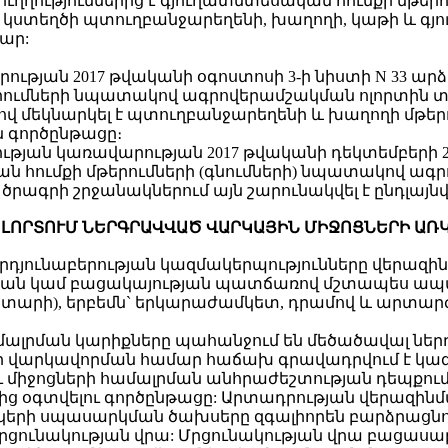
տ ուղղություններից է գյուղատնտեսական հումքի մ
ր կստեղծի պտուղբանջարեղենի, խաղողի, կաթի և գ
ար:
ւթյան 2017 թվականի օգոստոսի 3-ի նիստի N 33 ա
ումների նպատակով ագրովերամշակման ոլորտին տ
ով մեկնարկել է պտուղբանջարեղենի և խաղողի մթ
 գործընթացը։
թյան կառավարության 2017 թվականի դեկտեմբերի 2
 հումքի մթերումների (գնումների) նպատակով ագ
ծրագրի շրջանակներում այն շարունակվել է ընդլայն
ՈԼՈՐՏՈՒՄ ՆԵՐԳՐԱՎՎԱԾ ՎԱՐԿԱՅԻՆ ՄԻՋՈՑՆԵՐԻ ԱՌ
րդյունաբերության կազմակերպությունները վերազի
յան կամ բացակայության պատճառով մշտապես ապահո
5 տարի), երբեմն` երկարաժամկետ, դրամով և արտարժ
մալրման կարիքները պահանջում են մեծածավալ ներդ
վարկավորման համար հաճախ գրավադրվում է կազմ
ւ միջոցների համալրման անհրաժեշտության դեպքու
ց օգտվելու գործընթացը: Արտադրության վերազինմ
րի սպասարկման ծախսերը զգալիորեն բարձրացնու
ունակության վրա: Մրցունակության վրա բացասաբ