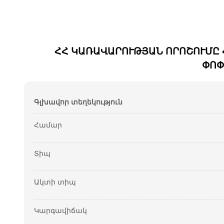
ՀՀ ԿԱՌԱՎԱՐՈՒԹՅԱՆ ՈՐՈՇՈՒՄԸ Հ
ՓՈՓ
Գլխավոր տեղեկություն
Համար
Տիպ
Ակտի տիպ
Կարգավիճակ