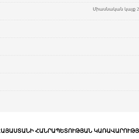
Միասնական կայք 20
ՀԱՅԱՍՏԱՆԻ ՀԱՆՐԱՊԵՏՈՒԹՅԱՆ ԿԱՌԱՎԱՐՈՒԹՅ