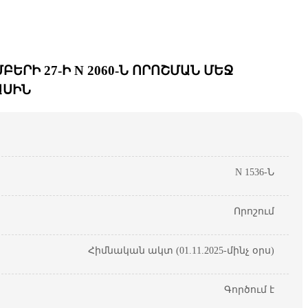
ՐԻ 27-Ի N 2060-Ն ՈՐՈՇՄԱՆ ՄԵՋ
ԱՍԻՆ
N 1536-Ն
Որոշում
Հիմնական ակտ (01.11.2025-մինչ օրս)
Գործում է