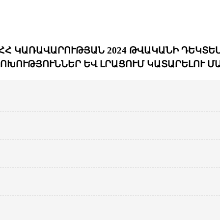
Հ ԿԱՌԱՎԱՐՈՒԹՅԱՆ 2024 ԹՎԱԿԱՆԻ ԴԵԿՏԵՄԲԵ
ՈԽՈՒԹՅՈՒՆՆԵՐ ԵՎ ԼՐԱՑՈՒՄ ԿԱՏԱՐԵԼՈՒ Մ