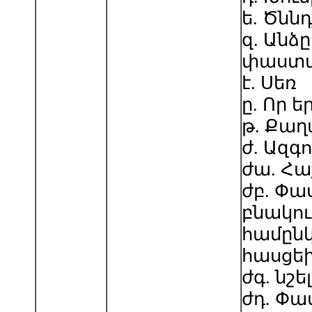
ե. Ծնն
զ. Ան
փաստա
է. Սեռ
ը. Որ ե
թ. Քաղ
ժ. Ազգո
ժա. Հ
ժբ. Փ
բնակու
համըն
հասցեի
ժգ. նշե
ժդ. Փ