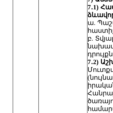
7
․
1)
Հա
ձևավո
ա. Պաշ
հաստի
բ. Տվյ
նախա
դրույք
7
․
2
)
Աշ
Մուտք
(նույն
իրական
Հանրա
ծառայո
համարա