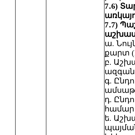
7
․
6
) Տ
առկայո
7
․
7) Պ
աշխատ
ա. Նո
քարտ (
բ. Աշխ
ազգանո
գ. Ընդ
ամսաթ
դ. Ընդ
համար
ե. Աշ
պայմա