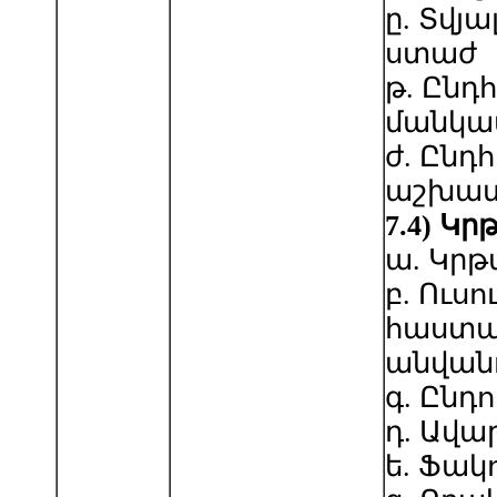
ը. Տվյ
ստաժ
թ. Ընդ
մանկա
ժ. Ընդ
աշխատ
7.4) Կր
ա. Կր
բ. Ուս
հաստա
անվան
գ. Ընդ
դ. Ավա
ե. Ֆակ