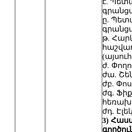
է. Պետ
գրանց
ը. Պետ
գրանց
թ. Հար
հաշվա
(այսու
ժ. Փող
ժա. Շե
ժբ. Փո
ժգ. Ֆի
հեռախ
ժդ. Էլ
3
)
Հաս
գործու