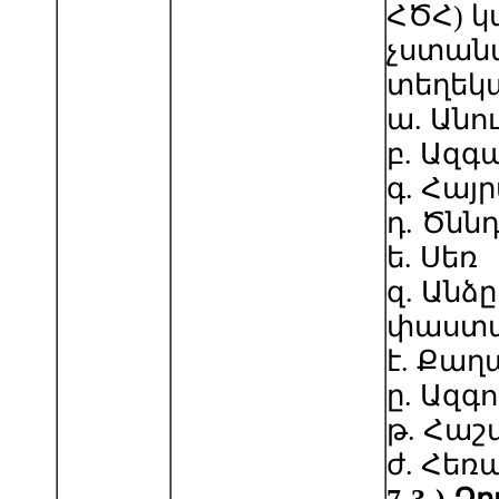
ՀԾՀ) կ
չստանա
տեղեկ
ա. Անո
բ. Ազգ
գ. Հայ
դ. Ծնն
ե. Սեռ
զ. Ան
փաստա
է. Քաղ
ը. Ազգո
թ. Հաշ
ժ. Հեռ