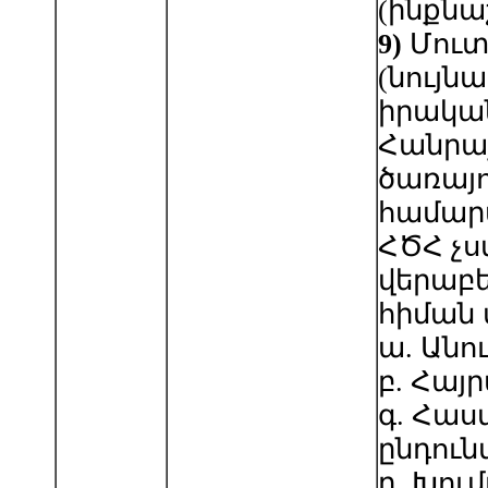
(ինքն
9
)
Մուտ
(նույն
իրական
Հանրա
ծառայո
համարա
ՀԾՀ չ
վերաբե
հիման
ա. Անո
բ. Հայ
գ. Հաս
ընդուն
դ. Խում