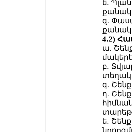
ե. Պլա
քանակ
զ. Փա
քանակ
4
․
2
)
Հավ
ա. Շեն
մակերե
բ. Տվյա
տեղակ
գ. Շեն
դ. Շեն
հիմնա
տարեթ
ե. Շեն
նորոգ