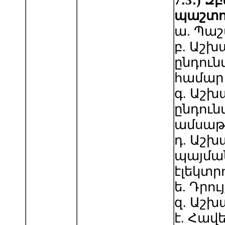
7
․
3
․
) Զ
պաշտո
ա. Պաշ
բ. Աշ
ընդուն
համար
գ. Աշ
ընդուն
ամսաթ
դ. Աշ
պայմա
էլեկտր
ե. Դրու
զ. Աշ
է. Հավ