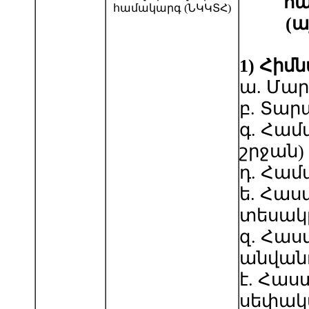
հա
համակարգ (ՆԿԿՏՀ)
(ա
1
)
Հիմ
ա. Մա
բ. Տա
գ. Համ
շրջան)
դ. Համ
ե. Հա
տեսակ
զ. Հա
անվանո
է. Հա
սեփակ