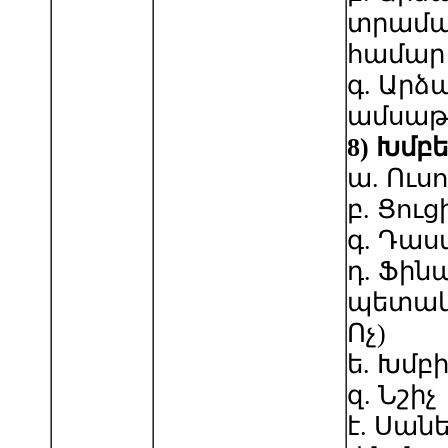
տրամա
համար
գ. Արձ
ամսաթ
8
) Խմբ
ա. Ուսո
բ. Ցուց
գ. Դա
դ. Ֆին
պետակա
Ոչ)
ե. Խմբ
զ. Նշիչ
է. Սան