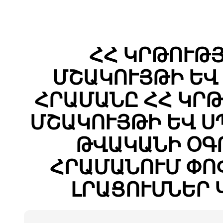
ՀՀ ԿՐԹՈՒԹՅ
ՄՇԱԿՈՒՅԹԻ ԵՎ
ՀՐԱՄԱՆԸ ՀՀ ԿՐԹ
ՄՇԱԿՈՒՅԹԻ ԵՎ Ս
ԹՎԱԿԱՆԻ ՕԳՈՍ
ՀՐԱՄԱՆՈՒՄ ՓՈ
ԼՐԱՑՈՒՄՆԵՐ 