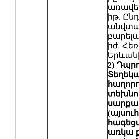
առավե
իթ. Ըն
անվտա
բարելա
իժ. Հե
Երևանի
2
)
Դպրո
Տեղեկ
հաղոր
տեխնո
սարքա
(այսու
հագեցվ
առկա 