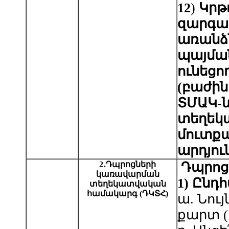
12
)
Կրթ
զարգա
առանձ
պայմա
ունեցո
(բաժին
ՏՄԱԿ-ն
տեղեկ
մուտք
արդյուն
2
․
Դպրոցների
Դպրոց
կառավարման
1
)
Ընդհ
տեղեկատվական
համակարգ (ԴԿՏՀ)
ա. Նո
քարտ (