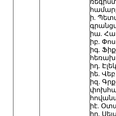
ռեգիս
համար
ի. Պետ
գրանց
իա. Հա
իբ. Փո
իգ. Ֆի
հեռախ
իդ. Էլ
իե. Վեբ
իզ. Գր
փոխհա
հովանա
իէ. Օտ
իը. Սե