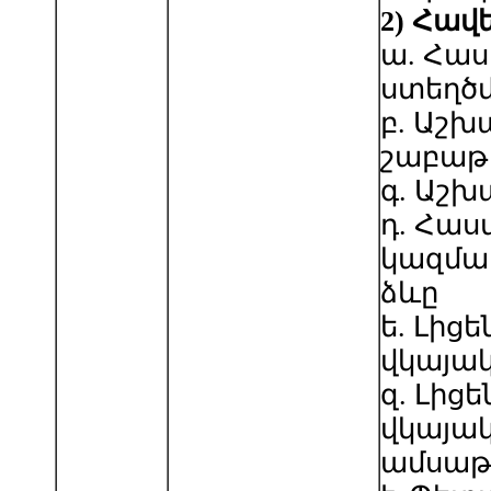
2
)
Հավե
ա. Հա
ստեղծ
բ. Աշ
շաբաթ
գ. Աշ
դ. Հա
կազմա
ձևը
ե. Լից
վկայա
զ. Լից
վկայա
ամսաթ