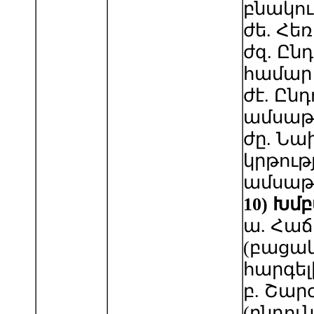
բնակու
ժե. Հե
ժզ. Ըն
համար
ժէ. Ըն
ամսաթ
ժը. Ն
կրթու
ամսաթ
10
)
Խմբ
ա. Հաճ
(բացակ
հարգելի
բ. Շար
(ընդուն