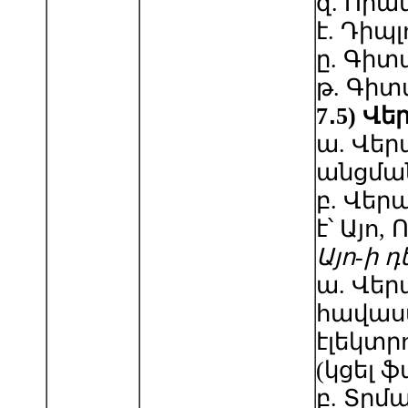
զ. Որա
է. Դիպ
ը. Գի
թ. Գիտ
7
․
5
)
Վե
ա. Վե
անցման
բ. Վե
է՝ Այո, 
Այո-ի դ
ա. Վե
հավաս
էլեկտր
(կցել ֆա
բ. Տրմ