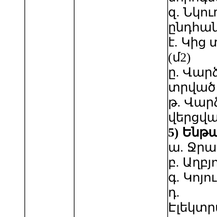
զ. Նկո
ընդհան
է. Կից
(մ2)
ը. Վար
տրված 
թ. Վար
վերցվա
5
)
Ենթա
ա. Ջր
բ. Աղբյ
գ. Կոյո
դ.
Էլեկտ