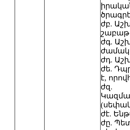
իրակա
ծրագր
ժբ. Ա
շաբաթ
ժգ. Ա
ժամակ
ժդ. Աշ
ժե. Դպ
է, որո
ժզ.
Կազմա
(սեփակ
ժէ. Են
ժը. Պ