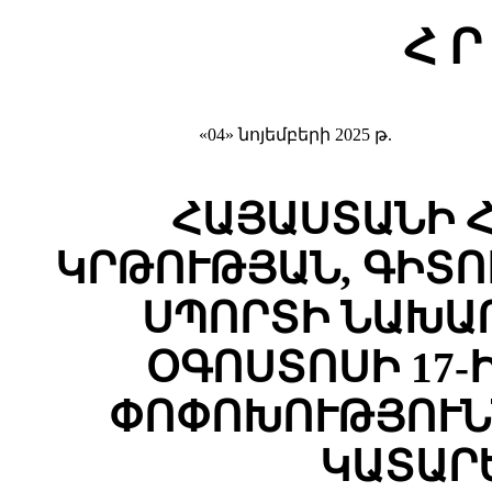
Հ Ր
«04» նոյեմբերի 2025 թ.
ՀԱՅԱՍՏԱՆԻ 
ԿՐԹՈՒԹՅԱՆ, ԳԻՏՈ
ՍՊՈՐՏԻ ՆԱԽԱՐ
ՕԳՈՍՏՈՍԻ 17-Ի
ՓՈՓՈԽՈՒԹՅՈՒՆ
ԿԱՏԱՐ