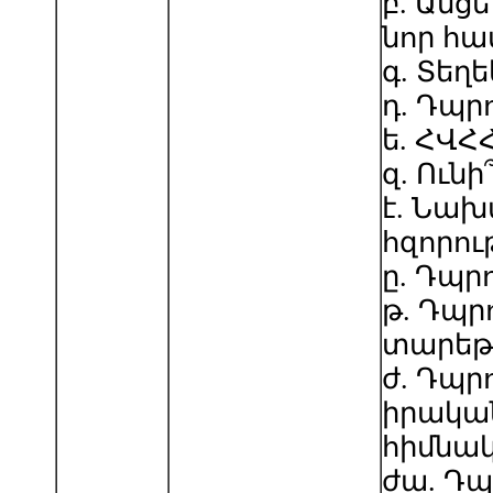
բ. Անց
նոր հ
գ. Տեղ
դ. Դպր
ե. ՀՎՀ
զ. Ուն
է. Նախ
հզորու
ը. Դպր
թ. Դպր
տարեթ
ժ. Դպր
իրակա
հիմնա
ժա. Դպ