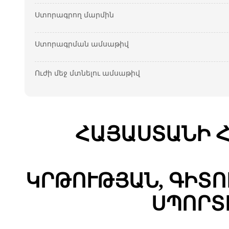
Ստորագրող մարմին
Ստորագրման ամսաթիվ
Ուժի մեջ մտնելու ամսաթիվ
ՀԱՅԱՍՏԱՆԻ 
ԿՐԹՈՒԹՅԱՆ, ԳԻՏՈ
ՍՊՈՐՏ