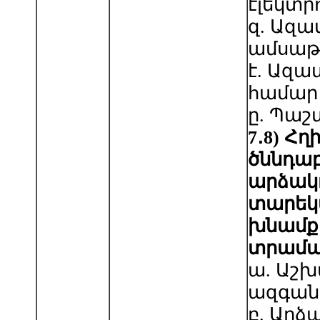
էլեկտր
զ. Ազ
ամսաթ
է. Ազ
համար
ը. Պաշ
7
․
8
) Հղ
ծննդաբ
արձակո
տարեկ
խնամք
տրամա
ա. Աշխ
ազգանո
բ. Արձ