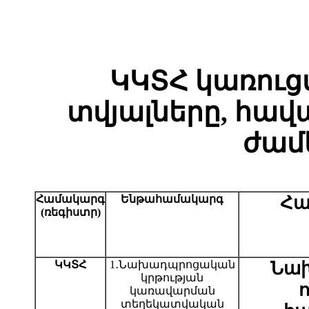
ԿԿՏՀ կառուց
տվյալները, հա
ժամ
Համակարգ
Ենթահամակարգ
Հա
(ռեգիստր)
ԿԿՏՀ
1․Նախադպրոցական
Նա
կրթության
կառավարման
տեղեկատվական