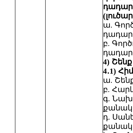
դադար
(լուծա
ա. Գոր
դադար
բ. Գոր
դադար
4
)
Շենք
4
․
1
)
Հի
ա. Շեն
բ. Հար
գ. Նախ
քանակ
դ. Սա
քանակ