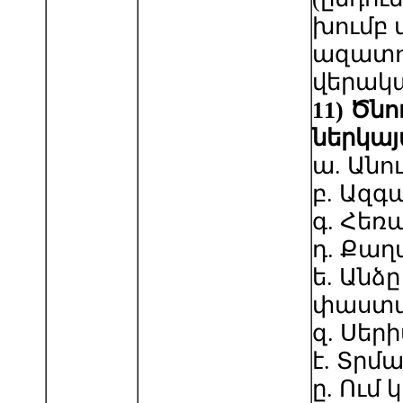
խումբ 
ազատո
վերակա
11
)
Ծնո
ներկայ
ա. Անո
բ. Ազգ
գ. Հեռ
դ. Քաղ
ե. Անձ
փաստա
զ. Սեր
է. Տրմ
ը. Ում