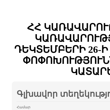
ՀՀ ԿԱՌԱՎԱՐՈՒ
ԿԱՌԱՎԱՐՈՒԹՅ
ԴԵԿՏԵՄԲԵՐԻ 26-Ի 
ՓՈՓՈԽՈՒԹՅՈՒՆ
ԿԱՏԱՐ
Գլխավոր տեղեկությ
Համար