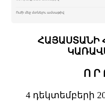
Ուժի մեջ մտնելու ամսաթիվ
ՀԱՅԱՍՏԱՆԻ 
ԿԱՌԱՎ
Ո Ր
4 դեկտեմբերի 20