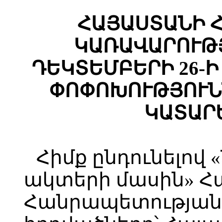
ՀԱՅԱՍՏԱՆԻ 
ԿԱՌԱՎԱՐՈՒԹՅ
ԴԵԿՏԵՄԲԵՐԻ 26-Ի 
ՓՈՓՈԽՈՒԹՅՈՒՆ
ԿԱՏԱՐ
Հիմք ընդունելով
ակտերի մասին» 
Հանրապետության օ