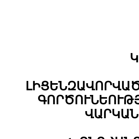
Կ
ԼԻՑԵՆԶԱՎՈՐՎԱԾ
ԳՈՐԾՈՒՆԵՈՒԹ
ՎԱՐԿԱՆ