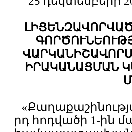
25 դեկտեմբերի 2
ԼԻՑԵՆԶԱՎՈՐՎԱԾ
ԳՈՐԾՈՒՆԵՈՒԹ
ՎԱՐԿԱՆԻՇԱՎՈՐՄ
ԻՐԱԿԱՆԱՑՄԱՆ Կ
Մ
«Քաղաքաշինությա
րդ հոդվածի 1-ին մ