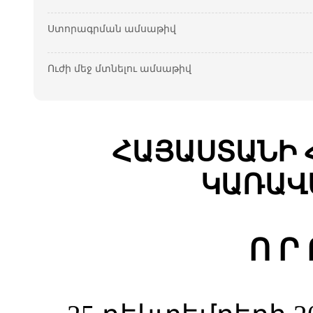
Ստորագրման ամսաթիվ
Ուժի մեջ մտնելու ամսաթիվ
ՀԱՅԱՍՏԱՆԻ 
ԿԱՌԱՎ
Ո Ր