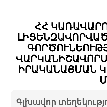
ՀՀ ԿԱՌԱՎԱՐ
ԼԻՑԵՆԶԱՎՈՐՎԱԾ
ԳՈՐԾՈՒՆԵՈՒԹ
ՎԱՐԿԱՆԻՇԱՎՈՐՄ
ԻՐԱԿԱՆԱՑՄԱՆ Կ
Մ
Գլխավոր տեղեկությ