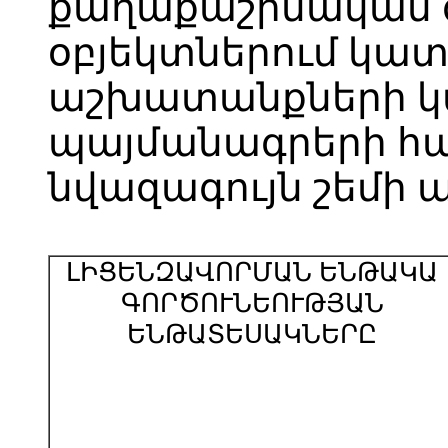
քաղաքաշինական գ
օբյեկտներում կա
աշխատանքների կա
պայմանագրերի հ
նվազագույն շեմի ա
ԼԻՑԵՆԶԱՎՈՐՄԱՆ ԵՆԹԱԿԱ
ԳՈՐԾՈՒՆԵՈՒԹՅԱՆ
ԵՆԹԱՏԵՍԱԿՆԵՐԸ