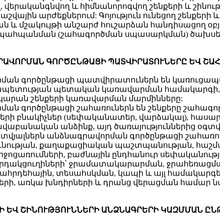
ղ, վերականգնվող և հիմնանորոգվող շենքերի և շինո
վային արժեքներում: Գոյություն ունեցող շենքերի 
ան և մշակույթի անշարժ հուշարձան հանդիսացող օ
նների պահպանման (շահագործման սպասարկման) ծա
ԳՐԱՎՈՐՄԱՆ ԳՈՐԾԸՆԹԱՑԻ ՊԱՏՎԻՐԱՏՈՒՆԵՐԸ ԵՎ ՇԱ
ավորման գործընթացի պատվիրատուներն են կառուց
ապետության պետական կառավարման համակարգի,
արան շենքերի կառավարման մարմինները:
վորման գործընթացի շահառուներն են շենքերը շահա
րի բնակիչներ (սեփականատեր, վարձակալ), հասար
ավաբանական անձինք, այդ ծառայություններից օգտ
ին տվյալներն անձնագրավորման գործընթացի շահառո
ւնության, քաղաքացիական պաշտպանության, հաշմա
միջոցառումների, բաժնային ընդհանուր սեփականութ
աղորդակցուղիների՝ ջրամատակարարման, ջրահեռացմ
րդեհային, տեսահսկման, կապի և այլ համակարգե
լների, առկա խնդիրների և դրանց վերացման համար
ՐԻ ԵՎ ՇԻՆՈՒԹՅՈՒՆՆԵՐԻ ԱՆՁՆԱԳՐԵՐԻ ԿԱԶՄՄԱՆ Ը