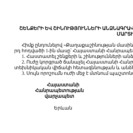
ՇԵՆՔԵՐԻ ԵՎ ՇԻՆՈՒԹՅՈՒՆՆԵՐԻ ԱՆՁՆԱԳՐԱՎ
ՄԱՐՏԻ
Հիմք ընդունելով «Քաղաքաշինության մասին»
րդ հոդվածի 1-ին մասը՝ Հայաստանի Հանրապ
1. Հաստատել շենքերի և շինությունների 
2. Ուժը կորցրած ճանաչել Հայաստանի Հանր
տեխնիկական վիճակի հետազննության և անձնա
3. Սույն որոշումն ուժի մեջ է մտնում պա
Հայաստանի
Հանրապետության
վարչապետ
Երևան