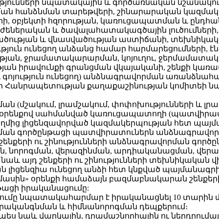
ությունների նպատակային և գործառնական նշանակու
ծման հանձնման տարեթվերի, շինարարական կազմա
, օբյեկտի հզորության, կառուցապատման և ընդհանո
նժեներական և ծավալահատակագծային լուծումների,
վածության և վնասվածության աստիճանի, տեխնիկ
յուն ունեցող անձանց համար հարմարեցումների, է
ւթյան, ջրամատակարարման, կոյուղու, ջերմամատա
յան իրավունքի գրանցման վկայականի, շենքի կառավ
յց և գոյություն ունեցող) անձնագրավորման առանձն
Հանրապետության քաղաքաշինության կոմիտեի նախագ
րման (մշակում, լրամշակում, փոփոխությունների և լ
» օրենքով սահմանված կառուցապատողի (պատվիրատ
մից լիցենզավորված կազմակերպության հետ պայման
վորման գործընթացի պատվիրատուներն անձնագրավո
 շենքերի ու շինությունների անձնագրավորման գոր
ն, նորոգման, վերազինման, արդիականացման, վեր
և այդ շենքերի ու շինությունների տեխնիկական վ
 լիցենզիա ունեցող անձի հետ կնքված պայմանագրի
ասին» օրենքի համաձայն բազմաբնակարան շենքերի
թացի իրականացումը:
վորումը նպատակահարմար է իրականացնել 10 տարին մ
 վերականգնման և հիմնանորոգման դեպքերում։
նչպես նաև վարկային, դրամաշնորհային ու ներդրում