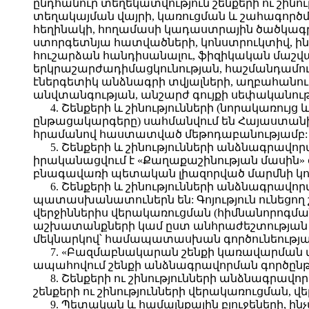
ընդհանուր տեղեկատվություն շենքերի ու շին
տեղակայման վայրի, կառուցման և շահագոր
հեղինակի, հողամասի կադաստրային ծածկագրի
ստորգետնյա հատվածների, կոնստրուկտիվ, ի
հուշարձան հանդիսանալու, ֆիզիկական մաշ
երկրաշարժադիմացկունության, հաշմանդամութ
էներգետիկ անձնագրի տվյալների, աղբահանո
անվտանգության, անշարժ գույքի սեփականութ
4. Շենքերի և շինությունների (նորակառու
ընթացակարգերը) սահմանվում են Հայաստանի 
հրամանով հաստատված մեթոդաբանությամբ:
5. Շենքերի և շինությունների անձնագրավո
իրականացվում է «Քաղաքաշինության մասին
բնագավառի պետական լիազորված մարմնի կող
6. Շենքերի և շինությունների անձնագրա
պատասխանատուներն են: Գոյություն ունեցող
վերջիններիս վերակառուցման (հիմնանորոգմա
աշխատանքների կամ ըստ անհրաժեշտության նա
մեկնարկով՝ համապատասխան գործունեության
7. «Բազմաբնակարան շենքի կառավարման մ
ապահովում շենքի անձնագրավորման գործըն
8. Շենքերի ու շինությունների անձնագրա
շենքերի ու շինությունների վերակառուցման,
9. Պետական և համայնքային բյուջեների, ի