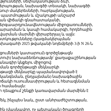
թյունների, սեփականության ձևի,
կերպության, նախագծի տեսակի, նախագծի
ւր մակերեսների, հարկայնության,
 պատմության և մշակույթի անշարժ
ական վիճակի գնահատականի,
ներգաարդյունավետության միջոցառումների,
կարարման և կապի համակարգի, հրդեհային
արման մարմնի վերաբերյալ և այլն:
ահատկությունները (կազմակերպման
ահի 2025 թվականի նոյեմբերի 3-ի N 26-Ն
րացումների կատարում) գործընթացն
ուի) նախաձեռնությամբ՝ քաղաքաշինության
ագիր կնքելու միջոցով:
րման գործընթացի մեկնարկի
ծընթացի մեկնարկը պայմանավորված է
ականգնման, ընդլայնման) նախագծային
իճակի ուսումնասիրության և հետազննման
 համաձայն:
 դեպքում շենքի կառավարման մարմինն է
եկ, ինչպես նաև, ըստ անհրաժեշտության,
ային (մասնավոր, ոչ պետական) ծրագրերի