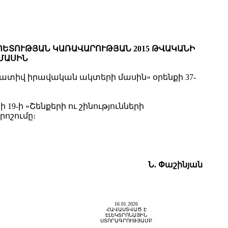
ՊԵՏՈՒԹՅԱՆ ԿԱՌԱՎԱՐՈՒԹՅԱՆ 2015 ԹՎԱԿԱՆԻ
 ՄԱՍԻՆ
որմատիվ իրավական ակտերի մասին» օրենքի 37-
-ի «Շենքերի ու շինությունների
ոշումը։
Ն. Փաշինյան
16.01.2026
ՀԱՎԱՍՏՎԱԾ Է
ԷԼԵԿՏՐՈՆԱՅԻՆ
ՍՏՈՐԱԳՐՈՒԹՅԱՄԲ