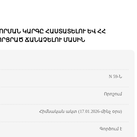
ՐՄԱՆ ԿԱՐԳԸ ՀԱՍՏԱՏԵԼՈՒ ԵՎ ՀՀ
ԿՈՐՑՐԱԾ ՃԱՆԱՉԵԼՈՒ ՄԱՍԻՆ
N 59-Ն
Որոշում
Հիմնական ակտ (17.01.2026-մինչ օրս)
Գործում է