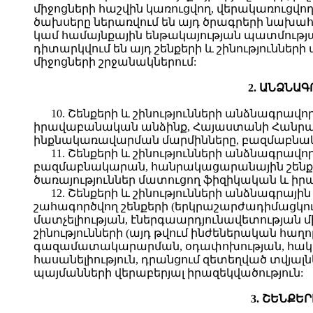
միջոցների հաշվին կառուցվող, վերակառուցվո
ծախսերը ներառվում են այդ ծրագրերի նախահաշ
կամ համայնքային ենթակայության պատմությ
դիտարկվում են այդ շենքերի և շինությու
միջոցների շրջանակներում:
2. ԱՆՁՆԱ
10. Շենքերի և շինությունների անձնագր
իրավաբանական անձինք, Հայաստանի Հանր
ինքնակառավարման մարմինները, բազմաբնակ
11. Շենքերի և շինությունների անձնագրա
բազմաբնակարան, հանրակացարանային շենքե
ծառայություններ մատուցող ֆիզիկական և իր
12. Շենքերի և շինությունների անձնագրայ
շահագործվող շենքերի (երկրաշարժադիմացկո
մատչելիության, էներգաարդյունավետության 
շինությունների (այդ թվում ինժեներական հ
գազամատակարարման, օդափոխության, հակահ
հասանելիություն, դրանցում զետեղված տվյա
պայմանների վերաբերյալ իրազեկվածություն:
3. ՇԵՆՔԵ