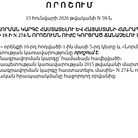
Ո Ր Ո Շ
ՈՒ Մ
15 հունվարի 2026 թվականի N 59-Ն
ՈՐՄԱՆ ԿԱՐԳԸ ՀԱՍՏԱՏԵԼՈՒ ԵՎ ՀԱՅԱՍՏԱՆԻ ՀԱՆՐԱ
 19-Ի N 274-Ն ՈՐՈՇՈՒՄՆ ՈՒԺԸ ԿՈՐՑՐԱԾ ՃԱՆԱՉԵԼՈՒ
 օրենքի 10-րդ հոդվածի 1-ին մասի 5-րդ կետը և «Ն
ետության կառավարությունը
որոշում է.
անձնագրավորման կարգը՝ համաձայն հավելվածի։
ապետության կառավարության 2015 թվականի մարտի 19
գրավորման կարգը հաստատելու մասին» N 274-Ն որ
շտոնական հրապարակմանը հաջորդող օրվանից: