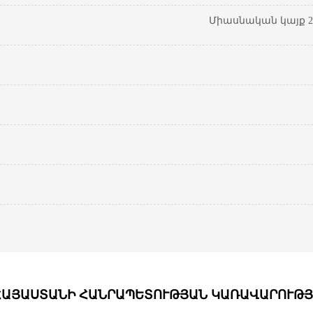
Միասնական կայք 20
ՀԱՅԱՍՏԱՆԻ ՀԱՆՐԱՊԵՏՈՒԹՅԱՆ ԿԱՌԱՎԱՐՈՒԹՅ