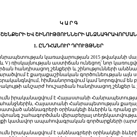
Կ Ա Ր Գ
ՇԵՆՔԵՐԻ ԵՎ ՇԻՆՈՒԹՅՈՒՆՆԵՐԻ ԱՆՁՆԱԳՐԱՎՈՐՄԱՆ
1. ԸՆԴՀԱՆՈՒՐ ԴՐՈՒՅԹՆԵՐ
անրապետության կառավարության 2015 թվականի մարտ
IV և V) ռիսկայնության աստիճան ունեցող՝ նոր կառուցվ
արձան հանդիսացող շենքերի և շինությունների ա
տարածվում է քաղաքաշինական գործունեության այն ս
 վերականգնվում, հիմնանորոգվում կամ նորոգվում 
կույթի անշարժ հուշարձան հանդիսացող շենքեր և շի
որումն իրականացվում է Հայաստանի Հանրապետությա
նջներին, Հայաստանի Հանրապետության քաղաքա
աստատված անձնագրերի օրինակելի ձևերին և դրանց 
անգ շահագործման վերաբերյալ տեղեկատվության
ույքի կամավոր ապահովագրական գործարքների (ա
ումն իրականացվում է անձնագրերի օրինակելի ձևերի