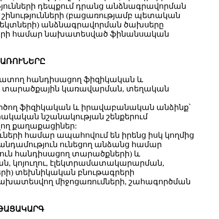
ւթյունների դեպքում դրանց անձնագրավորման
և շինությունների (բացառությամբ պետական
բյեկտների) անձնագրավորման ծախսերը
խսերի համար նախատեսված ֆինանսական
ՀԱՌՈՒՆԵՐԸ
ապատող հանդիսացող ֆիզիկական և
 տարածքային կառավարման, տեղական
գործող ֆիզիկական և իրավաբանական անձինք՝
ակական նշանակության շենքերում
վող քաղաքացիներ:
ւների համար ապահովում են իրենց իսկ կողմից
նդամություն ունեցող անձանց համար
յուն հանդիսացող տարածքների) և
ան, կոյուղու, էլեկտրամատակարարման,
րի) տեխնիկական բնութագրերի
 նախատեսվող միջոցառումների, շահագործման
ՆԹԱՑԱԿԱՐԳ