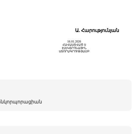
Ա. Հարությունյան
16.01.2026
ՀԱՎԱՍՏՎԱԾ Է
ԷԼԵԿՏՐՈՆԱՅԻՆ
ՍՏՈՐԱԳՐՈՒԹՅԱՄԲ
նկորպորացիան