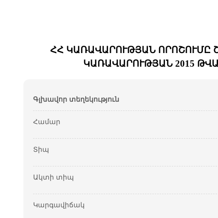
ՀՀ ԿԱՌԱՎԱՐՈՒԹՅԱՆ ՈՐՈՇՈՒՄԸ 
ԿԱՌԱՎԱՐՈՒԹՅԱՆ 2015 ԹՎԱ
Գլխավոր տեղեկություն
Համար
Տիպ
Ակտի տիպ
Կարգավիճակ