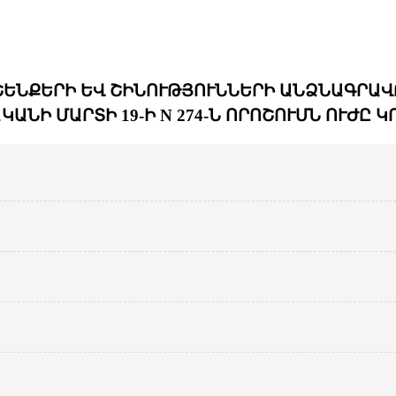
ՇԵՆՔԵՐԻ ԵՎ ՇԻՆՈՒԹՅՈՒՆՆԵՐԻ ԱՆՁՆԱԳՐԱՎՈ
ԿԱՆԻ ՄԱՐՏԻ 19-Ի N 274-Ն ՈՐՈՇՈՒՄՆ ՈՒԺԸ 