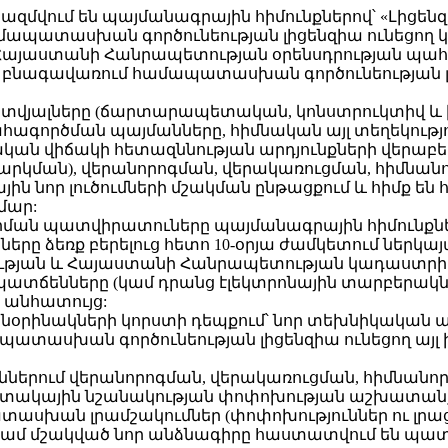
ը կազմվում են պայմանագրային հիմունքներով՝ «Լից
ապատասխան գործունեության լիցենզիա ունեցող կա
րերի Հայաստանի Հանրապետության օրենսդրության
նագավառում համապատասխան գործունեության լիցե
յին տվյալները (ճարտարապետական, կոնստրուկտիվ 
ահագործման պայմանները, հիմնական այլ տեղեկու
 վիճակի հետազննության արդյունքների վերաբերյա
կման), վերանորոգման, վերակառուցման, հիմնանոր
 նոր լուծումների մշակման ընթացքում և հիմք են
մար:
վորման պատվիրատուները պայմանագրային հիմունքնե
ը ձեռք բերելուց հետո 10-օրյա ժամկետում ներկայա
թյան և Հայաստանի Հանրապետության կադաստրի 
րի պատճենները (կամ դրանց էլեկտրոնային տարբերա
՝ անհատույց:
րի բնօրինակների կորստի դեպքում՝ նոր տեխնիկակ
պատասխան գործունեության լիցենզիա ունեցող այ
ուններում վերանորոգման, վերակառուցման, հիմնանո
ակային նշանակության փոփոխության աշխատանքներ
ասխան լրամշակումներ (փոփոխություններ ու լրացո
կամ մշակված նոր անձնագիրը հաստատվում են պա