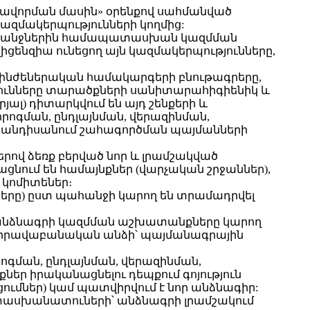
ենզավորման մասին» օրենքով սահմանված
զմակերպությունների կողմից:
 պահանջներին համապատասխան կազմման
նզիա ունեցող այն կազմակերպությունները,
և ինժեներական համակարգերի բնութագրերը,
թյունները տարածքների սանիտարահիգիենիկ և
լ) դիտարկվում են այդ շենքերի և
ոգման, ընդլայնման, վերազինման,
 հանդիսանում շահագործման պայմանների
րով ձեռք բերված նոր և լրամշակված
ցնում են համայնքներ (վարչական շրջաններ),
կոմիտեներ։
կները) ըստ պահանջի կարող են տրամադրվել
ան անձնագրի կազմման աշխատանքները կարող
լ իրավաբանական անձի՝ պայմանագրային
րոգման, ընդլայնման, վերազինման,
 իրականացնելու դեպքում գոյություն
ւմներ) կամ պատվիրվում է նոր անձնագիր:
տասխանատուների՝ անձնագրի լրամշակում