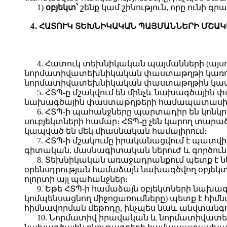
1)
օբյեկտ՝
շենք կամ շինություն, որը ունի
4․ ՀԱՏՈՒԿ ՏԵԽՆԻԿԱԿԱՆ ՊԱՅՄԱՆՆԵՐԻ ՄՇԱ
4. Հատուկ տեխնիկական պայմանների (այս
նորմատիվատեխնիկական փաստաթղթի կառուցված
նորմատիվատեխնիկական փաստաթղթին կամ 
5. ՀՏՊ-ը մշակվում են մինչև նախագծայի
նախագծային փաստաթղթերի համապատասխա
6. ՀՏՊ-ի պահանջները պարտադիր են կոնկ
սուբյեկտների համար։ ՀՏՊ-ը չեն կարող տարած
կապված են մեկ միասնական համալիրում։
7. ՀՏՊ-ի մշակումը իրականացվում է պա
գիտական, մասնագիտական ներուժ և գործունե
8. Տեխնիկական առաջադրանքում պետք է ն
օրենսդրության համաձայն նախագծվող օբյեկ
ոլորտի այլ պահանջներ։
9. Եթե ՀՏՊ-ի համաձայն օբյեկտների նախա
կոմպենսացնող միջոցառումները) պետք է հիմ
հիմնավորման մեթոդը, ինչպես նաև անվտան
10. Նորմատիվ իրավական և նորմատիվատ