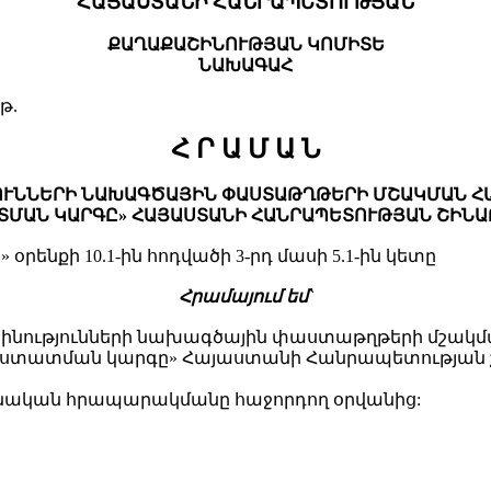
ՀԱՅԱՍՏԱՆԻ ՀԱՆՐԱՊԵՏՈՒԹՅԱՆ
ՔԱՂԱՔԱՇԻՆՈՒԹՅԱՆ ԿՈՄԻՏԵ
ՆԱԽԱԳԱՀ
թ.
Հ Ր Ա Մ Ա Ն
ՈՒԹՅՈՒՆՆԵՐԻ ՆԱԽԱԳԾԱՅԻՆ ՓԱՍՏԱԹՂԹԵՐԻ ՄՇԱԿՄԱՆ
ՏՄԱՆ ԿԱՐԳԸ» ՀԱՅԱՍՏԱՆԻ ՀԱՆՐԱՊԵՏՈՒԹՅԱՆ ՇԻՆԱ
օրենքի 10.1-ին հոդվածի 3-րդ մասի 5.1-ին կետը
Հ
րամայում եմ`
րի և շինությունների նախագծային փաստաթղթերի մշ
աստատման կարգը» Հայաստանի Հանրապետության 
շտոնական հրապարակմանը հաջորդող օրվանից: