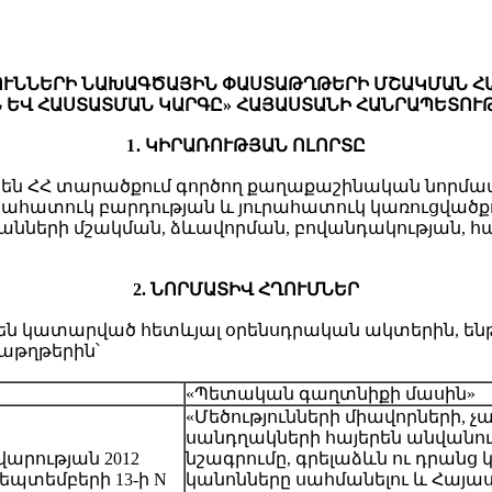
ՈՒԹՅՈՒՆՆԵՐԻ ՆԱԽԱԳԾԱՅԻՆ ՓԱՍՏԱԹՂԹԵՐԻ ՄՇԱԿՄԱՆ
 ԵՎ ՀԱՍՏԱՏՄԱՆ ԿԱՐԳԸ» ՀԱՅԱՍՏԱՆԻ ՀԱՆՐԱՊԵՏՈՒ
1․ ԿԻՐԱՌՈՒԹՅԱՆ ՈԼՈՐՏԸ
ում են ՀՀ տարածքում գործող քաղաքաշինական ն
ատուկ բարդության և յուրահատուկ կառուցվածք
նների մշակման, ձևավորման, բովանդակության, 
2. ՆՈՐՄԱՏԻՎ ՀՂՈՒՄՆԵՐ
ներ են կատարված հետևյալ օրենսդրական ակտերին,
թղթերին՝
«Պետական գաղտնիքի մասին»
«Մեծությունների միավորների, չ
սանդղակների հայերեն անվանու
վարության 2012
նշագրումը, գրելաձևն ու դրանց
եպտեմբերի 13-ի N
կանոնները սահմանելու և Հայ