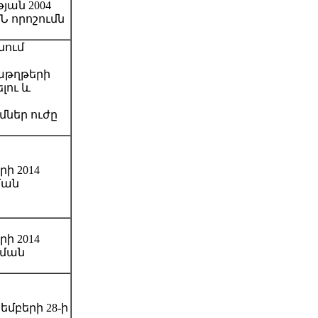
ան 2004
Ն որոշումն
նում
տաթղթերի
ու և
մներ ուժը
ի 2014
ման
ի 2014
աման
մբերի 28-ի