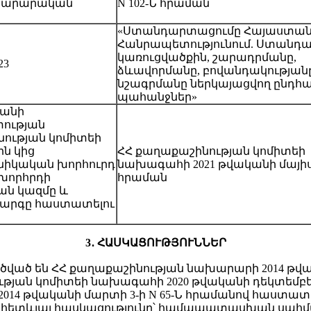
ինարարական
N 102-Ն հրաման
«Ստանդարտացումը Հայաստա
Հանրապետությունում. Ստանդ
կառուցվածքին, շարադրմանը,
23
ձևավորմանը, բովանդակության
նշագրմանը ներկայացվող ընդհա
պահանջներ»
տանի
ության
ության կոմիտեի
ն կից
ՀՀ քաղաքաշինության կոմիտեի
իկական խորհուրդ
նախագահի 2021 թվականի մայիսի 
 խորհրդի
հրաման
ն կազմը և
րգը հաստատելու
3․ ՀԱՍԿԱՑՈՒԹՅՈՒՆՆԵՐ
րծված են ՀՀ քաղաքաշինության նախարարի 2014 թվա
ության կոմիտեի նախագահի 2020 թվականի դեկտեմբե
 2014 թվականի մարտի 3-ի N 65-Ն հրամանով հաստատ
և հետևյալ հասկացությունը՝ համապատասխան սահմ