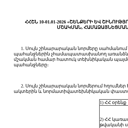
ՀՀՇՆ 10-01.01-2026 «ՇԵՆՔԵՐԻ ԵՎ ՇԻՆ
ՄՇԱԿՄԱՆ, ՀԱՄԱՁԱՅՆԵՑՄԱՆ
1. Սույն շինարարական նորմերը սահման
պահանջներին չհամապատասխանող առանձնահ
մշակման համար հատուկ տեխնիկական պայմա
պահանջները։
2. Սույն շինարարական նորմերում հղում
ակտերին և նորմատիվատեխնիկական փաստա
1) ՀՀ օրենք
2) ՀՀ կառա
թվականի ս