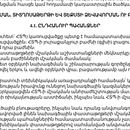
 գրանցման հասցե կամ հողամասի կադաստրային ծածկա
ԿՄԱՆ, ՏԻՏՂՈՍԱԹԵՐԹԻ ԵՎ ՏԵՔՍՏԻ ՁԵՎԱՎՈՐՄԱՆ ՈՒ
4.1. ԸՆԴՀԱՆՈՒՐ ՊԱՀԱՆՋՆԵՐ
ուհետ՝ ՀՏՊ) կառուցվածքը պետք է համապատասխանի
քին։ ՀՏՊ-ի յուրաքանչյուր բաժնի (գլխի) լրացու
դրա բաժնին։
ն փաստաթղթերի մշակման աշխատանքների մեկնարկը։
ն բաժինների մշակման ժամանակ:
րետ օբյեկտի նախագծման և շինարարության գործըն
վել երկու և ավելի օբյեկտի վրա, բացառությամբ այ
տվիրատուի տեխնիկական առաջադրանքի համաձայն՝
ության իրավունք ունեցող նախագծային կազմակերպ
երկայացվեն ՀՏՊ-ի մշակման անհրաժեշտության մաս
տի ռիսկայնության աստիճանի, ինչպես նաև ՀՏՊ-ի 
գծային բնութագրերը, ինչպես նաև դրանց անվտանգու
նավորված լինեն նախագծային փաստաթղթերի մշակմա
գության պահանջներին համապատասխանության չա
եխնիկական փաստաթղթերով սահմանված անվտանգո