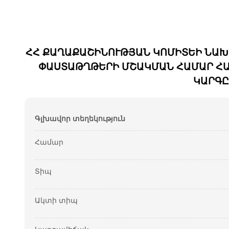
ՀՀ ՔԱՂԱՔԱՇԻՆՈՒԹՅԱՆ ԿՈՄԻՏԵԻ ՆԱԽԱԳ
ՓԱՍՏԱԹՂԹԵՐԻ ՄՇԱԿՄԱՆ ՀԱՄԱՐ ՀԱ
ԿԱՐԳԸ
Գլխավոր տեղեկություն
Համար
Տիպ
Ակտի տիպ