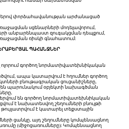
ապահովելու համար նախատեսված
նակներով փորձահավանության արժանացած
առաջացման սցենարների մոդելավորում,
նների անբարենպաստ զուգակցման դեպքում,
 առաջացման ռիսկի գնահատում:
ՎԵՐԱԲԵՐՅԱԼ ՊԱՀԱՆՋՆԵՐ
լ ոլորում գործող նորմատիվատեխնիկական
ում, ապա կատարվում է հղումներ գործող
կտների բնութագրական ցուցանիշները,
չեն պարունակում օբյեկտի նախագծման
երը,
բերվում են գործող նորմատիվատեխնիկական
վում է նախատեսվող շեղումների բնույթի
թույլատրվում է կատարել տեքստային
ի ցանկը, այդ շեղումները կոմպենսացնող
ումը (միջոցառումները): Կոմպենսացնող