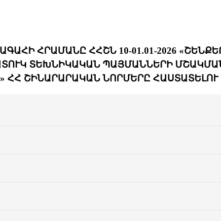
ԱՀԻ ՀՐԱՄԱՆԸ ՀՀՇՆ 10-01.01-2026 «ՇԵՆ
ՏՈՒԿ ՏԵԽՆԻԿԱԿԱՆ ՊԱՅՄԱՆՆԵՐԻ ՄՇԱԿՄԱ
» ՀՀ ՇԻՆԱՐԱՐԱԿԱՆ ՆՈՐՄԵՐԸ ՀԱՍՏԱՏԵԼՈՒ