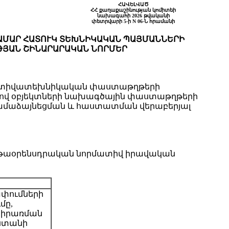
ՀԱՎԵԼՎԱԾ
ՀՀ քաղաքաշինության կոմիտեի
նախագահի 2026 թվականի
փետրվարի 5-ի N 06-Ն հրամանի
 ՀԱՄԱՐ ՀԱՏՈՒԿ ՏԵԽՆԻԿԱԿԱՆ ՊԱՅՄԱՆՆԵՐԻ
ԹՅԱՆ ՇԻՆԱՐԱՐԱԿԱՆ ՆՈՐՄԵՐ
որմատիվատեխնիկական փաստաթղթերի
ով օբյեկտների նախագծային փաստաթղթերի
համաձայնեցման և հաստատման վերաբերյալ
 ենթաօրենսդրական նորմատիվ իրավական
ափումների
մը,
 կիրառման
աստանի