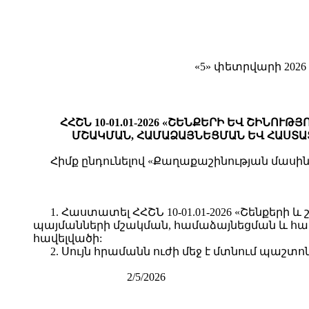
«5» փետրվարի 2026 
ՀՀՇՆ 10-01.01-2026 «ՇԵՆՔԵՐԻ ԵՎ ՇԻՆ
ՄՇԱԿՄԱՆ, ՀԱՄԱՁԱՅՆԵՑՄԱՆ ԵՎ ՀԱՍՏԱ
Հիմք ընդունելով «Քաղաքաշինության մասին» 
1. Հաստատել ՀՀՇՆ 10-01.01-2026 «Շենքե
պայմանների մշակման, համաձայնեցման և հ
հավելվածի:
2. Սույն հրամանն ուժի մեջ է մտնում պա
2/5/2026