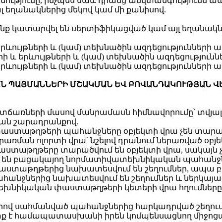
թյունը, ինչպես նաև դրանց անվտանգությունն 
լ եղանակներից մեկով կամ մի քանիսով.
 որոնք կատարվել են սերտիֆիկացված կամ այլ եղա
րևույթների և (կամ) տեխնածին ազդեցությունների 
ի և երևույթների և (կամ) տեխնածին ազդեցությու
րևույթների և (կամ) տեխնածին ազդեցությունների
ԿԱՆ ՊԱՅՄԱՆՆԵՐԻ ՄՇԱԿՄԱՆ ԵՎ ԲՈՎԱՆԴԱԿՈՒԹՅԱՆ 
ատճառների մասով մանրամասն հիմնավորումը՝ տվյա
ն շարադրանքով.
ստաթղթերի պահանջները օբյեկտի վրա չեն տարածվ
ան ոլորտի վրա՝ նշելով դրանում ներառված օբյե
ստաթղթերը տարածվում են օբյեկտի վրա, սակայն 
մ են բացակայող նորմատիվատեխնիկական պահանջն
աստաթղթերից նախատեսվում են շեղումներ, ապա 
հանջներից նախատեսվում են շեղումներ և ներկայաց
եխնիկական փաստաթղթերի կետերի վրա հղումները 
 սահմանված պահանջներից հարկադրված շեղումներ
ետք է համապատասխանի իրեն կոմպենսացնող միջոցառ