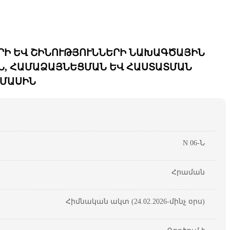
ՔԵՐԻ ԵՎ ՇԻՆՈՒԹՅՈՒՆՆԵՐԻ ՆԱԽԱԳԾԱՅԻՆ
Ն, ՀԱՄԱՁԱՅՆԵՑՄԱՆ ԵՎ ՀԱՍՏԱՏՄԱՆ
 ՄԱՍԻՆ
N 06-Ն
Հրաման
Հիմնական ակտ (24.02.2026-մինչ օրս)