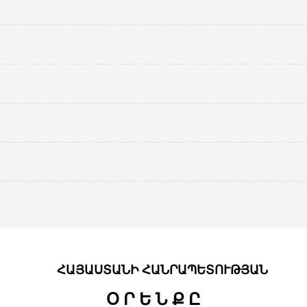
ՀԱՅԱՍՏԱՆԻ ՀԱՆՐԱՊԵՏՈՒԹՅԱՆ
Օ Ր Ե Ն Ք Ը