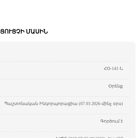
ՑՈՒՑՉԻ ՄԱՍԻՆ
ՀՕ-141-Ն
Օրենք
Պաշտոնական Ինկորպորացիա (07.03.2026-մինչ օրս)
Գործում է