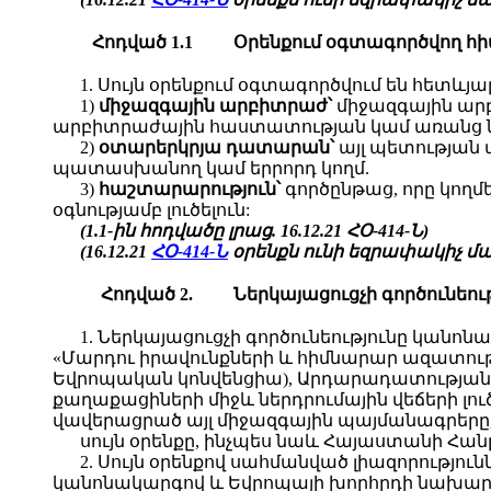
Հոդված 1.1
Օրենքում
օգտագործ
վող
հ
1. Սույն օրենքում օգտագործվում են հետևյ
1)
միջազգային արբիտրաժ՝
միջազգային արբ
արբիտրաժային հաստատության կամ առանց ն
2)
օտարերկրյա դատարան՝
այլ պետության 
պատասխանող կամ երրորդ կողմ.
3)
հաշտարարություն՝
գործընթաց, որը կողմ
օգնությամբ լուծելուն:
(1.1-ին հոդվածը լրաց. 16.12.21 ՀՕ-414-Ն)
(16.12.21
ՀՕ-414-Ն
օրենքն ունի եզրափակիչ մաս
Հոդված 2.
Ներկայացուցչի գործունեու
1. Ներկայացուցչի գործունեությունը կան
«Մարդու իրավունքների և հիմնարար ազատությ
Եվրոպական կոնվենցիա), Արդարադատության մ
քաղաքացիների միջև ներդրումային վեճերի լո
վավերացրած այլ միջազգային պայմանագրերը
սույն օրենքը, ինչպես նաև Հայաստանի Հա
2. Սույն օրենքով սահմանված լիազորությ
կանոնակարգով և Եվրոպայի խորհրդի նախարա