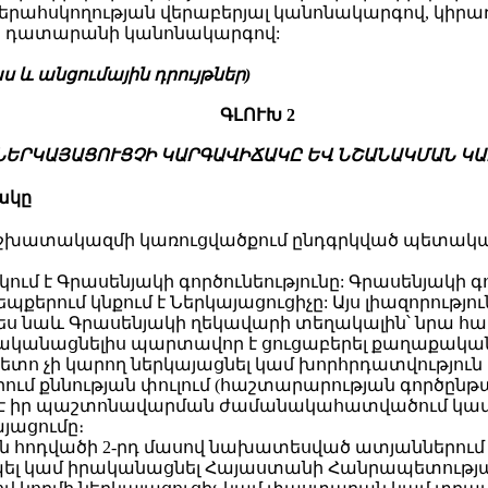
րահսկողության վերաբերյալ կանոնակարգով, կիրա
ն դատարանի կանոնակարգով:
 և անցումային դրույթներ)
ԳԼՈՒԽ 2
ՆԵՐԿԱՅԱՑՈՒՑՉԻ ԿԱՐԳԱՎԻՃԱԿԸ ԵՎ ՆՇԱՆԱԿՄԱՆ ԿԱ
ակը
աշխատակազմի կառուցվածքում ընդգրկված պետակա
կում է Գրասենյակի գործունեությունը: Գրասենյակ
րում կնքում է Ներկայացուցիչը: Այս լիազորությու
պես նաև Գրասենյակի ղեկավարի տեղակալին՝ նրա 
 իրականացնելիս պարտավոր է ցուցաբերել քաղաքական 
տո չի կարող ներկայացնել կամ խորհրդատվություն տ
մ քննության փուլում (հաշտարարության գործընթաց
սվել է իր պաշտոնավարման ժամանակահատվածում կամ
յացումը։
 1-ին հոդվածի 2-րդ մասով նախատեսված ատյաններում 
պել կամ իրականացնել Հայաստանի Հանրապետության 