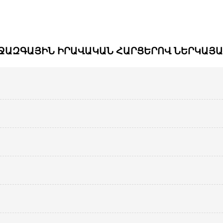
ԻՋԱԶԳԱՅԻՆ ԻՐԱՎԱԿԱՆ ՀԱՐՑԵՐՈՎ ՆԵՐԿԱՅԱ