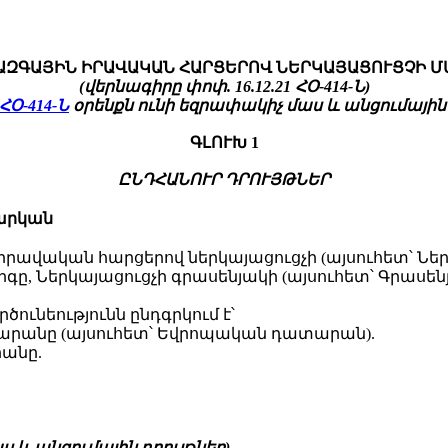
ԱԶԳԱՅԻՆ ԻՐԱՎԱԿԱՆ ՀԱՐՑԵՐՈՎ ՆԵՐԿԱՅԱՑՈՒՑՉԻ
Մ
(վերնագիրը փոփ. 16.12.21 ՀՕ-414-Ն)
ՀՕ-414-Ն
օրենքն ունի եզրափակիչ մաս և անցումային 
ԳԼՈՒԽ 1
ԸՆԴՀԱՆՈՒՐ ԴՐՈՒՅԹՆԵՐ
արկան
 իրավական հարցերով ներկայացուցչի (այսուհետ՝ Նե
րգը, Ներկայացուցչի գրասենյակի (այսուհետ՝ Գրասե
րծունեությունն ընդգրկում է՝
արանը (այսուհետ՝ Եվրոպական դատարան).
անը.
 և անցումային դրույթներ)