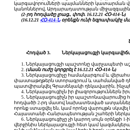
կարգավորումների պայմանների կատարման վե
կանոններով, Արդարադատության միջազգայի
(2-րդ հոդվածը լրաց.,
փոփ.
16.12.21 ՀՕ-414-Ն)
(16.12.21
ՀՕ-414-Ն
օրենքն ունի եզրափակիչ մաս
Հոդված 3.
Ներկայացուցչի կարգավիճ
1. Ներկայացուցչի պաշտոնը վարչապետի 
2.
(մասն ուժը կորցրել է 16.12.21 ՀՕ-414-Ն)
3. Ներկայացուցիչը համակարգում և վերահս
փաստաթղթերն ստորագրում և սահմանված դեպքե
պատվիրակվել Գրասենյակի ղեկավարին, ինչ
4. Ներկայացուցիչն իր լիազորություններն
5․ Ներկայացուցիչն իր պաշտոնավարումից հե
հոդվածի 2-րդ մասով նախատեսված ատյաններու
որոնք ստացվել են, կամ որոնց վարույթն սկ
Հայաստանի Հանրապետության շահերի ներկա
6․ Ներկայացուցիչը չի կարող սույն օրենքի
վերջինիս ներկայացուցչի հետ կամ կազմակեր