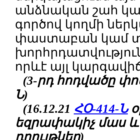
անձնական շահ կամ
գործով կողմի ներ
փաստաբան կամ տ
խորհրդատվություն
որևէ այլ կարգավի
(3-րդ հոդվածը փոփ.
Ն)
(16.12.21
ՀՕ-414-Ն
օ
եզրափակիչ մաս և
դրույթներ)