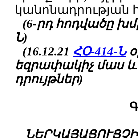
կանոնադրության 
(6-րդ հոդվածը խմբ.
Ն)
(16.12.21
ՀՕ-414-Ն
օ
եզրափակիչ մաս և
դրույթներ)
Գ
ՆԵՐԿԱՅԱՑՈՒՑՉԻ