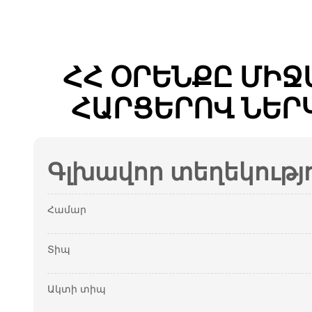
ՀՀ ՕՐԵՆՔԸ ՄԻ
ՀԱՐՑԵՐՈՎ ՆԵՐ
Գլխավոր տեղեկությ
Համար
Տիպ
Ակտի տիպ