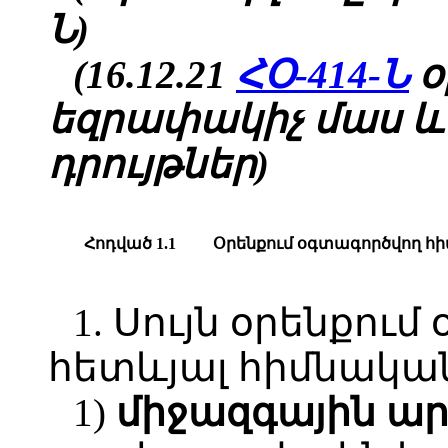
Ն)
(16.12.21
ՀՕ-414-Ն
օ
եզրափակիչ մաս և
դրույթներ)
Հոդված 1.1
Օրենքում
օգտագործ
վող
հ
1. Սույն օրենքու
հետևյալ հիմնական
1)
միջազգային ա