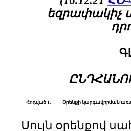
(16.12.21
ՀՕ-
եզրափակիչ մ
դրո
Գ
ԸՆԴՀԱՆՈ
Հոդված 1.
Օրենքի կարգավորման առ
Սույն օրենքով սա