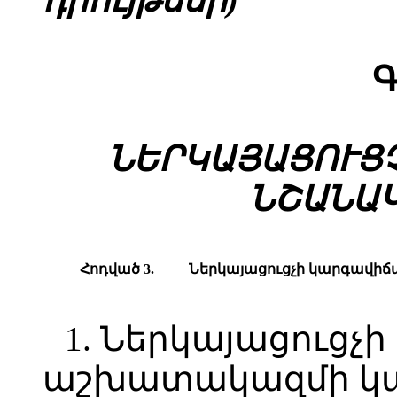
Գ
ՆԵՐԿԱՅԱՑՈՒՑ
ՆՇԱՆԱ
Հոդված 3.
Ներկայացուցչի կարգավիճ
1. Ներկայացուց
աշխատակազմի կա