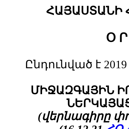
ՀԱՅԱՍՏԱՆԻ 
Օ Ր
Ընդունված է 2019
ՄԻՋԱԶԳԱՅԻՆ Ի
ՆԵՐԿԱՅԱ
(վերնագիրը փոփ.