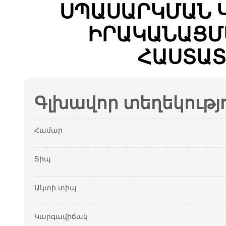
ՍՊԱՍԱՐԿՄԱՆ 
ԻՐԱԿԱՆԱՑՄ
ՀԱՍՏԱՏ
Գլխավոր տեղեկությ
Համար
Տիպ
Ակտի տիպ
Կարգավիճակ