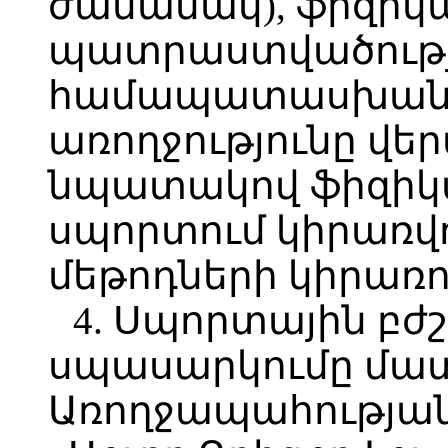
ժամանակ), ֆիզիկ
պատրաստվածութ
համապատասխանու
առողջությունը վե
նպատակով ֆիզիկա
սպորտում կիրառվո
մեթոդների կիրառո
4. Սպորտային բժ
սպասարկումը մատ
Առողջապահությա