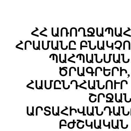
ՀՀ ԱՌՈՂՋԱՊԱՀ
ՀՐԱՄԱՆԸ ԲՆԱԿՉՈ
ՊԱՀՊԱՆՄԱՆ 
ԾՐԱԳՐԵՐԻ
ՀԱՄԸՆԴՀԱՆՈՒՐ
ՇՐՋԱՆ
ԱՐՏԱՀԻՎԱՆԴԱՆ
ԲԺՇԿԱԿԱՆ