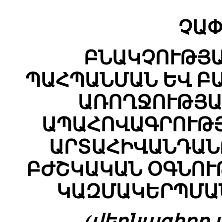
ՉԱՓ
ԲՆԱԿՉՈՒԹՅ
ՊԱՀՊԱՆՄԱՆ ԵՎ Բ
ԱՌՈՂՋՈՒԹՅԱ
ԱՊԱՀՈՎԱԳՐՈՒԹՅ
ԱՐՏԱՀԻՎԱՆԴԱՆ
ԲԺՇԿԱԿԱՆ ՕԳՆՈՒ
ԿԱԶՄԱԿԵՐՊՄԱ
(վերնագիրը փո