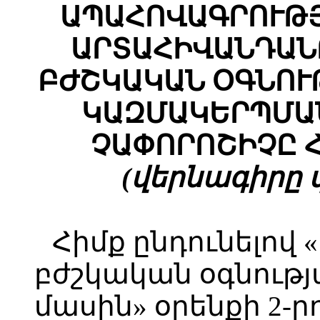
ԱՊԱՀՈՎԱԳՐՈՒԹՅ
ԱՐՏԱՀԻՎԱՆԴԱՆ
ԲԺՇԿԱԿԱՆ ՕԳՆՈՒ
ԿԱԶՄԱԿԵՐՊՄԱ
ՉԱՓՈՐՈՇԻՉԸ 
(վերնագիրը փո
Հիմք ընդունելով 
բժշկական օգնութ
մասին» օրենքի 2-ր