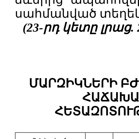
սահմանված տեղեկ
(23-րդ կետը լրաց. 2
ՄԱՐԶԻԿՆԵՐԻ Բ
ՀԱՃԱԽԱ
ՀԵՏԱԶՈՏՈՒ