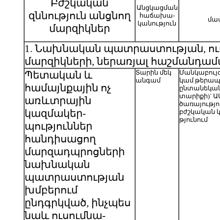
Բժշկական
Անցկացման
զննություն անցնող
հաճախա-
մա
կանություն
մարզիկներ
1. Նախնական պատրաստության, ուս
մարզիկների, ներառյալ հաշմանդամ
Տարին մեկ
Մանկաբույ
Պետական և
անգամ
կամ թերա
համայնքային ոչ
ընտանեկան 
տարիքի)` Ա
առևտրային
ծառայությո
կազմակեր-
բժշկական 
թյունում
պություններ
հանդիսացող
մարզադպրոցների
նախնական
պատրաստության
խմբերում
ընդգրկված, ինչպես
նաև ուսումնա-