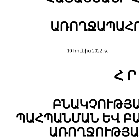
ԱՌՈՂՋԱՊԱՀՈ
10 հունիս 2022 թ.
Հ Ր
ԲՆԱԿՉՈՒԹՅ
ՊԱՀՊԱՆՄԱՆ ԵՎ Բ
ԱՌՈՂՋՈՒԹՅԱ