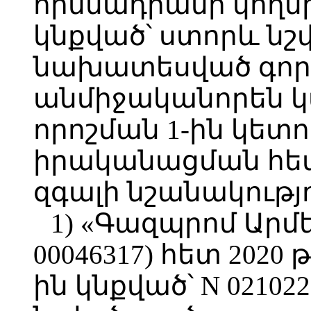
հիմնադրամի կողմից
կնքված՝ ստորև ն
նախատեսված գոր
անմիջականորեն կ
որոշման 1-ին կետ
իրականացման հետ
զգալի նշանակությո
1) «Գազպրոմ Արմ
00046317) հետ 202
ին կնքված՝ N 0210