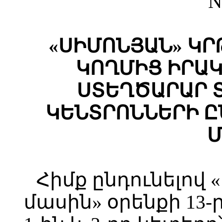
N
«ՍԻՄՈՆՅԱՆ» Կ
ԿՈՂՄԻՑ ԻՐԱ
ՍՏԵՂԾԱՐԱՐ 
ԿԵՆՏՐՈՆՆԵՐԻ Ը
Մ
Հիմք ընդունելով
մասին» օրենքի 13-