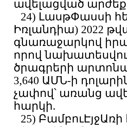
ավելացված արժեք
24) ԼասթՓասսի հետ
Իռլանդիա) 2022 թվ
գնառաջարկով իրա
որով նախատեսվու
ծրագրերի արտոնագ
3,640 ԱՄՆ-ի դոլար
չափով՝ առանց ավ
հարկի.
25) ԲամբուԷյջԱռի 