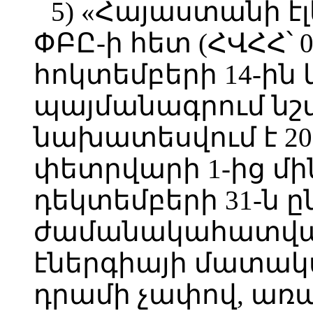
5) «Հայաստանի 
ՓԲԸ-ի հետ (ՀՎՀՀ՝ 0
հոկտեմբերի 14-ին կ
պայմանագրում նշվ
նախատեսվում է 2
փետրվարի 1-ից մի
դեկտեմբերի 31-ն 
ժամանակահատված
էներգիայի մատակար
դրամի չափով, առ