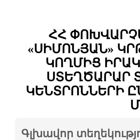
ՀՀ ՓՈԽՎԱՐՉ
«ՍԻՄՈՆՅԱՆ» Կ
ԿՈՂՄԻՑ ԻՐԱ
ՍՏԵՂԾԱՐԱՐ 
ԿԵՆՏՐՈՆՆԵՐԻ Ը
Մ
Գլխավոր տեղեկությ