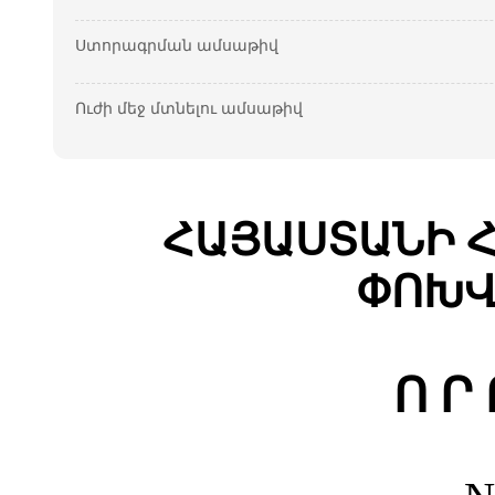
Ստորագրման ամսաթիվ
Ուժի մեջ մտնելու ամսաթիվ
ՀԱՅԱՍՏԱՆԻ 
ՓՈԽՎ
Ո Ր 