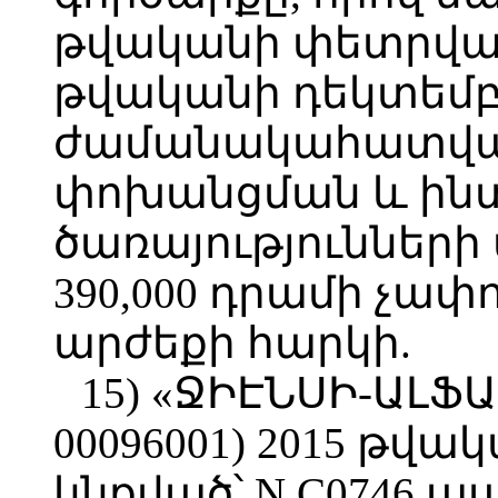
թվականի փետրվարի
թվականի դեկտեմբե
ժամանակահատված
փոխանցման և ին
ծառայությունների
390,000 դրամի չա
արժեքի հարկի.
15) «ՋԻԷՆՍԻ-ԱԼՖԱ
00096001) 2015 թվա
կնքված՝ N C0746 