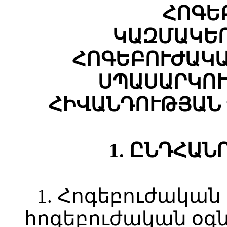
ՀՈԳԵ
ԿԱԶՄԱԿԵՐ
ՀՈԳԵԲՈՒԺԱԿԱ
ՍՊԱՍԱՐԿՈՒ
ՀԻՎԱՆԴՈՒԹՅԱՆ
1. ԸՆԴՀԱՆ
1. Հոգեբուժական
հոգեբուժական օգն