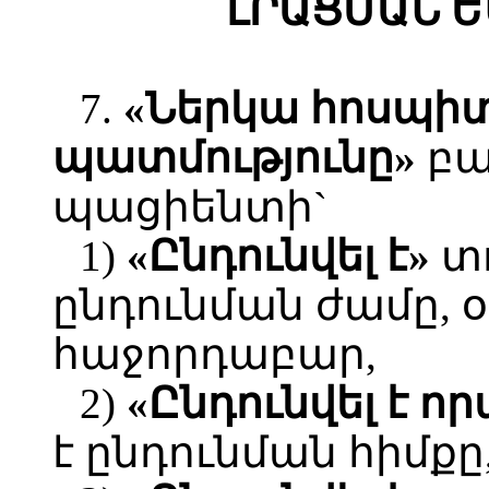
ԼՐԱՑՄԱՆ 
7.
«Ներկա հոսպի
պատմությունը»
բա
պացիենտի`
1)
«Ընդունվել է»
տո
ընդունման ժամը, օ
հաջորդաբար,
2)
«Ընդունվել է ո
է ընդունման հիմքը