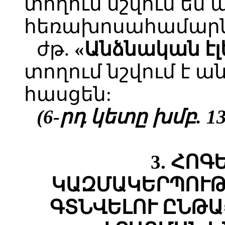
տողում նշվում են
հեռախոսահամարն
ժթ.
«Անձնական էլ
տողում նշվում է 
հասցեն:
(6-րդ կետը խմբ. 13.
3.
ՀՈԳ
ԿԱԶՄԱԿԵՐՊՈՒԹ
ԳՏՆՎԵԼՈՒ ԸՆԹ