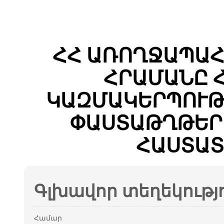
ՀՀ ԱՌՈՂՋԱՊԱՀ
ՀՐԱՄԱՆԸ 
ԿԱԶՄԱԿԵՐՊՈՒԹ
ՓԱՍՏԱԹՂԹԵՐԻ
ՀԱՍՏԱՏ
Գլխավոր տեղեկությ
Համար