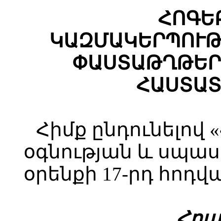
ՀՈԳԵ
ԿԱԶՄԱԿԵՐՊՈՒԹ
ՓԱՍՏԱԹՂԹԵՐ
ՀԱՍՏԱՏ
Հիմք ընդունելով
օգնության և սպա
օրենքի 17-րդ հոդվա
Հ
րա