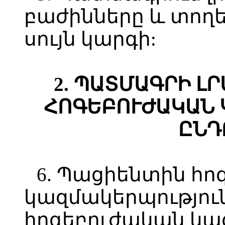
բաժինները և տողե
սույն կարգի:
2.
ՊԱՏՄԱԳՐԻ ԼՐ
ՀՈԳԵԲՈՒԺԱԿԱՆ
ԸՆԴ
6. Պացիենտին հ
կազմակերպություն
հոգեբուժական կա