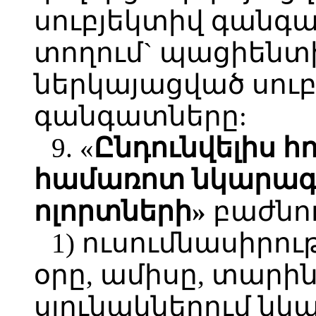
սուբյեկտիվ գանգ
տողում` պացիենտ
ներկայացված սուբ
գանգատները:
9. «
Ընդունվելիս հ
համառոտ նկարագի
ոլորտների»
բաժնու
1) ուսումնասիրո
օրը, ամիսը, տա
սյունակներում նկ