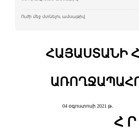
Ուժի մեջ մտնելու ամսաթիվ
ՀԱՅԱՍՏԱՆԻ 
ԱՌՈՂՋԱՊԱՀՈ
04 օգոստոսի 2021 թ.
Հ Ր