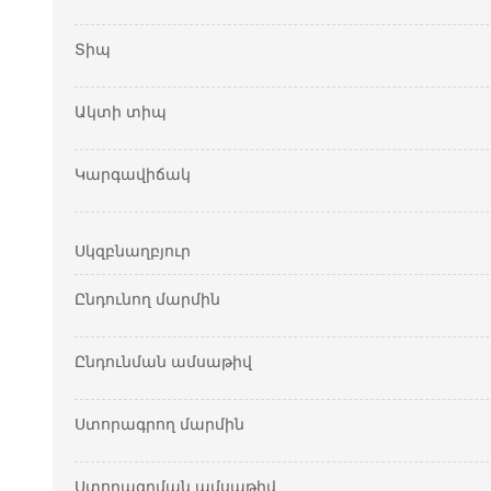
Տիպ
Ակտի տիպ
Կարգավիճակ
Սկզբնաղբյուր
Ընդունող մարմին
Ընդունման ամսաթիվ
Ստորագրող մարմին
Ստորագրման ամսաթիվ