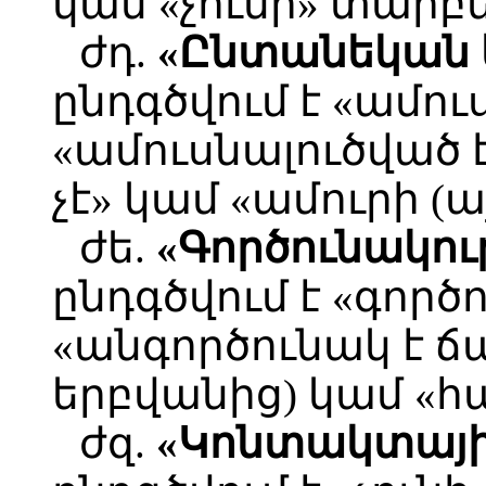
կամ «չունի» տարբ
ժդ.
«Ընտանեկան
ընդգծվում է «ամո
«ամուսնալուծված 
չէ» կամ «ամուրի (
ժե.
«Գործունակու
ընդգծվում է «գործ
«անգործունակ է ճա
երբվանից) կամ «հ
ժզ.
«Կոնտակտայի