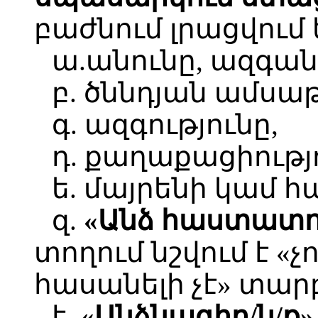
բաժնում լրացվում
ա.անունը, ազգան
բ. ծննդյան ամսա
գ. ազգությունը,
դ. քաղաքացիությ
ե. մայրենի կամ հ
զ.
«Անձ հաստատ
տողում նշվում է «չ
հասանելի չէ» տար
է.
«Անձնագիր/ն/ք»