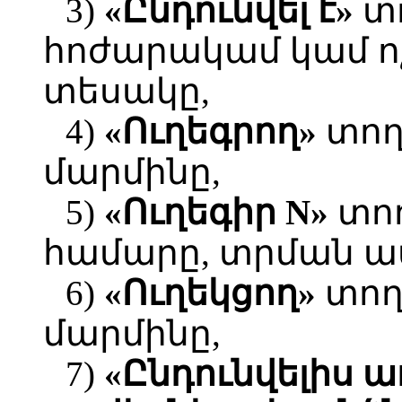
3)
«Ընդունվել է»
տո
հոժարակամ կամ ո
տեսակը,
4)
«Ուղեգրող»
տողո
մարմինը,
5)
«Ուղեգիր N»
տող
համարը, տրման ա
6)
«Ուղեկցող»
տողո
մարմինը,
7)
«Ընդունվելիս 